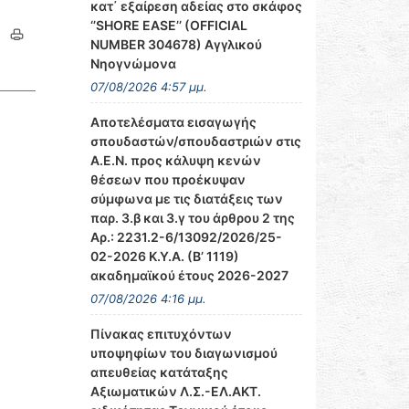
κατ΄ εξαίρεση αδείας στο σκάφος
‘’SHORE EASE’’ (OFFICIAL
NUMBER 304678) Αγγλικού
Νηογνώμονα
07/08/2026 4:57 μμ.
Αποτελέσματα εισαγωγής
σπουδαστών/σπουδαστριών στις
Α.Ε.Ν. προς κάλυψη κενών
θέσεων που προέκυψαν
σύμφωνα με τις διατάξεις των
παρ. 3.β και 3.γ του άρθρου 2 της
Αρ.: 2231.2-6/13092/2026/25-
02-2026 Κ.Υ.Α. (Β’ 1119)
ακαδημαϊκού έτους 2026-2027
07/08/2026 4:16 μμ.
Πίνακας επιτυχόντων
υποψηφίων του διαγωνισμού
απευθείας κατάταξης
Αξιωματικών Λ.Σ.-ΕΛ.ΑΚΤ.