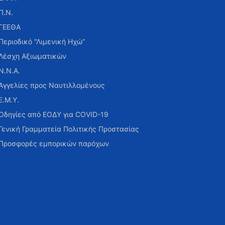
Π.Ν.
ΓΕΕΘΑ
Περιοδικό “Λιμενική Ηχώ”
Λέσχη Αξιωματικών
Ν.Ν.Α.
Αγγελίες προς Ναυτιλλομένους
Ε.Μ.Υ.
Οδηγίες από ΕΟΔΥ για COVID-19
Γενική Γραμματεία Πολιτικής Προστασίας
Προσφορές εμπορικών παρόχων