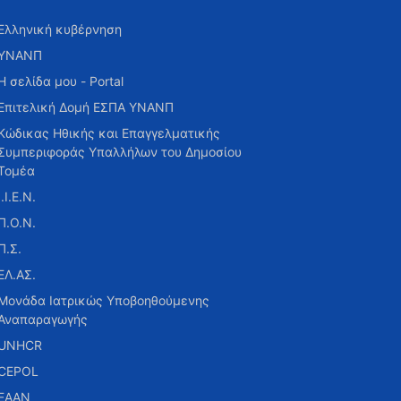
Ελληνική κυβέρνηση
ΥΝΑΝΠ
Η σελίδα μου - Portal
Επιτελική Δομή ΕΣΠΑ ΥΝΑΝΠ
Κώδικας Ηθικής και Επαγγελματικής
Συμπεριφοράς Υπαλλήλων του Δημοσίου
Τομέα
Ι.Ι.Ε.Ν.
Π.Ο.Ν.
Π.Σ.
ΕΛ.ΑΣ.
Μονάδα Ιατρικώς Υποβοηθούμενης
Αναπαραγωγής
UNHCR
CEPOL
ΕΑΑΝ