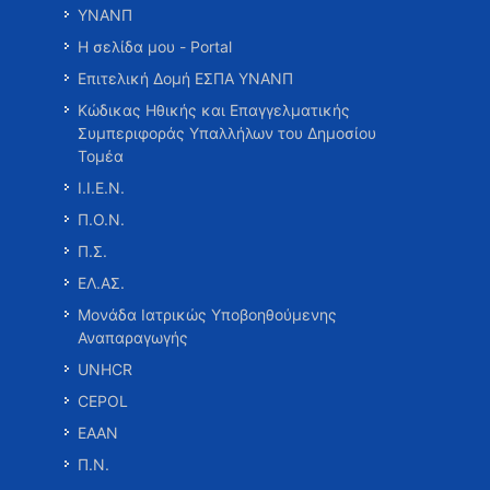
ΥΝΑΝΠ
Η σελίδα μου - Portal
Επιτελική Δομή ΕΣΠΑ ΥΝΑΝΠ
Κώδικας Ηθικής και Επαγγελματικής
Συμπεριφοράς Υπαλλήλων του Δημοσίου
Τομέα
Ι.Ι.Ε.Ν.
Π.Ο.Ν.
Π.Σ.
ΕΛ.ΑΣ.
Μονάδα Ιατρικώς Υποβοηθούμενης
Αναπαραγωγής
UNHCR
CEPOL
ΕΑΑΝ
Π.Ν.