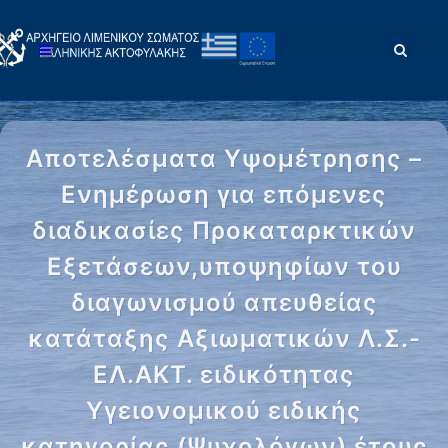
Αποτελέσματα Υψομέτρησης –
Ενημέρωση για επόμενες
διαδικασίες Προκαταρκτικών
Εξετάσεων,υποψηφίων του
διαγωνισμού απευθείας
κατάταξης Αξιωματικών Λ.Σ.-
ΕΛ.ΑΚΤ. ειδικότητας
Υγειονομικού ειδικής
κατηγορίας (Ψυχολόγων) έτους