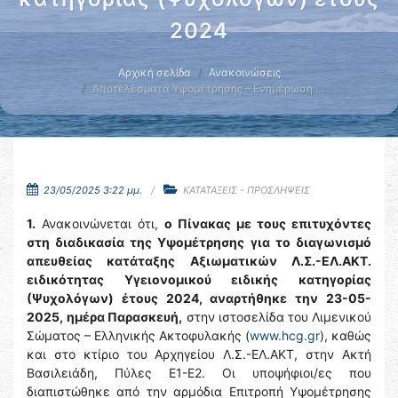
2024
Αρχική σελίδα
Ανακοινώσεις
Αποτελέσματα Υψομέτρησης – Ενημέρωση …
23/05/2025 3:22 μμ.
ΚΑΤΑΤΑΞΕΙΣ - ΠΡΟΣΛΗΨΕΙΣ
1.
Ανακοινώνεται ότι,
o
Πίνακας με τους επιτυχόντες
στη διαδικασία της Υψομέτρησης
για το διαγωνισμό
απευθείας κατάταξης Αξιωματικών Λ.Σ.-ΕΛ.ΑΚΤ.
ειδικότητας Υγειονομικού ειδικής κατηγορίας
(Ψυχολόγων) έτους 2024, αναρτήθηκε την 23-05-
2025,
ημέρα Παρασκευή,
στην ιστοσελίδα του Λιμενικού
Σώματος – Ελληνικής Ακτοφυλακής (
www.hcg.gr
), καθώς
και στο κτίριο του Αρχηγείου Λ.Σ.-ΕΛ.ΑΚΤ, στην Ακτή
Βασιλειάδη, Πύλες Ε1-Ε2. Οι υποψήφιοι/ες που
διαπιστώθηκε από την αρμόδια Επιτροπή Υψομέτρησης