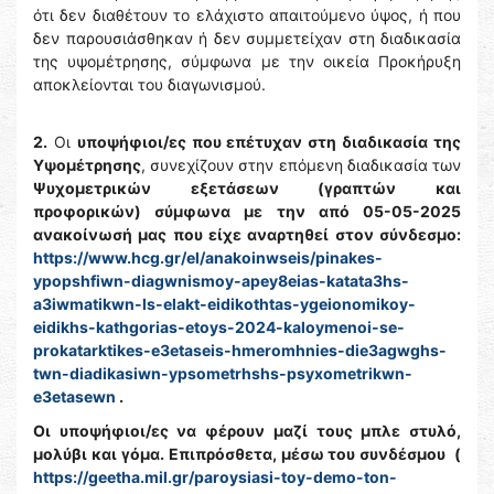
ότι δεν διαθέτουν το ελάχιστο απαιτούμενο ύψος, ή που
δεν παρουσιάσθηκαν ή δεν συμμετείχαν στη διαδικασία
της υψομέτρησης, σύμφωνα με την οικεία Προκήρυξη
αποκλείονται του διαγωνισμού.
2.
Οι
υποψήφιοι/ες που επέτυχαν στη διαδικασία της
Υψομέτρησης
, συνεχίζουν στην επόμενη διαδικασία των
Ψυχομετρικών εξετάσεων (γραπτών και
προφορικών) σύμφωνα με την από 05-05-2025
ανακοίνωσή μας που είχε αναρτηθεί στον σύνδεσμο:
https://www.hcg.gr/el/anakoinwseis/pinakes-
ypopshfiwn-diagwnismoy-apey8eias-katata3hs-
a3iwmatikwn-ls-elakt-eidikothtas-ygeionomikoy-
eidikhs-kathgorias-etoys-2024-kaloymenoi-se-
prokatarktikes-e3etaseis-hmeromhnies-die3agwghs-
twn-diadikasiwn-ypsometrhshs-psyxometrikwn-
e3etasewn
.
Οι υποψήφιοι/ες να φέρουν μαζί τους μπλε στυλό,
μολύβι και γόμα. Επιπρόσθετα, μέσω του συνδέσμου (
https://geetha.mil.gr/paroysiasi-toy-demo-ton-