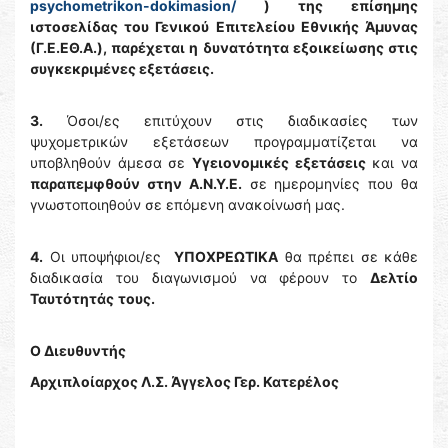
psychometrikon-dokimasion/
) της επίσημης
ιστοσελίδας του Γενικού Επιτελείου Εθνικής Άμυνας
(Γ.Ε.ΕΘ.Α.), παρέχεται η δυνατότητα εξοικείωσης στις
συγκεκριμένες εξετάσεις.
3.
Όσοι/ες επιτύχουν στις διαδικασίες των
ψυχομετρικών εξετάσεων προγραμματίζεται να
υποβληθούν άμεσα σε
Υγειονομικές εξετάσεις
και να
παραπεμφθούν στην Α.Ν.Υ.Ε.
σε ημερομηνίες που θα
γνωστοποιηθούν σε επόμενη ανακοίνωσή μας.
4.
Οι υποψήφιοι/ες
ΥΠΟΧΡΕΩΤΙΚΑ
θα πρέπει σε κάθε
διαδικασία του διαγωνισμού να φέρουν το
Δελτίο
Ταυτότητάς
τους.
Ο Διευθυντής
Αρχιπλοίαρχος Λ.Σ. Άγγελος Γερ. Κατερέλος