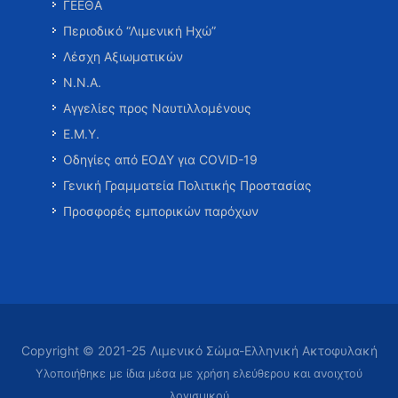
ΓΕΕΘΑ
Περιοδικό “Λιμενική Ηχώ”
Λέσχη Αξιωματικών
Ν.Ν.Α.
Αγγελίες προς Ναυτιλλομένους
Ε.Μ.Υ.
Οδηγίες από ΕΟΔΥ για COVID-19
Γενική Γραμματεία Πολιτικής Προστασίας
Προσφορές εμπορικών παρόχων
Copyright © 2021-25 Λιμενικό Σώμα-Ελληνική Ακτοφυλακή
Υλοποιήθηκε με ίδια μέσα με χρήση ελεύθερου και ανοιχτού
λογισμικού