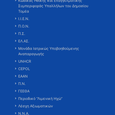
Κώδικας Ηθικής και Επαγγελματικής
Συμπεριφοράς Υπαλλήλων του Δημοσίου
Τομέα
Ι.Ι.Ε.Ν.
Π.Ο.Ν.
Π.Σ.
ΕΛ.ΑΣ.
Μονάδα Ιατρικώς Υποβοηθούμενης
Αναπαραγωγής
UNHCR
CEPOL
ΕΑΑΝ
Π.Ν.
ΓΕΕΘΑ
Περιοδικό “Λιμενική Ηχώ”
Λέσχη Αξιωματικών
Ν.Ν.Α.