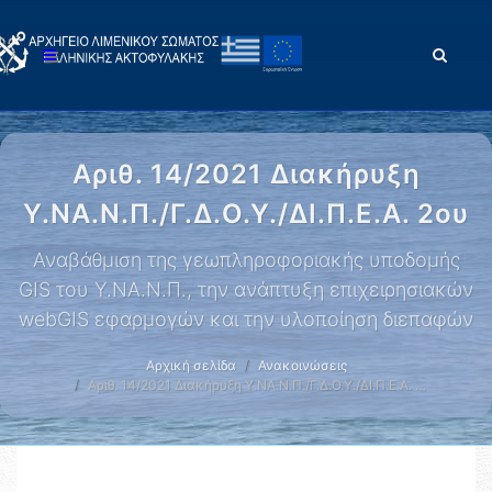
Αριθ. 14/2021 Διακήρυξη
Υ.ΝΑ.Ν.Π./Γ.Δ.Ο.Υ./ΔΙ.Π.Ε.Α. 2ου
Αναβάθμιση της γεωπληροφοριακής υποδομής
GIS του Υ.ΝΑ.Ν.Π., την ανάπτυξη επιχειρησιακών
webGIS εφαρμογών και την υλοποίηση διεπαφών
Αρχική σελίδα
Ανακοινώσεις
Αριθ. 14/2021 Διακήρυξη Υ.ΝΑ.Ν.Π./Γ.Δ.Ο.Υ./ΔΙ.Π.Ε.Α. …