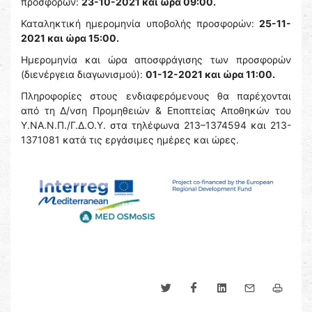
προσφορών:
23-10-2021 και ώρα 09:00.
Καταληκτική ημερομηνία υποβολής προσφορών:
25-11-
2021 και ώρα 15:00.
Ημερομηνία και ώρα αποσφράγισης των προσφορών
(διενέργεια διαγωνισμού):
01-12-2021 και ώρα 11:00.
Πληροφορίες στους ενδιαφερόμενους θα παρέχονται
από τη Δ/νση Προμηθειών & Εποπτείας Αποθηκών του
Υ.ΝΑ.Ν.Π./Γ.Δ.Ο.Υ. στα τηλέφωνα 213–1374594 και 213-
1371081 κατά τις εργάσιμες ημέρες και ώρες.