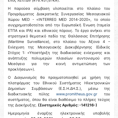
ενός λεπτών (#76.451,61€#).
Η παρούσα σύμβαση υλοποιείται στο πλαίσιο του
Προγράμματος Διακρατικής Συνεργασίας Μεσογειακού
Χώρου MED - «INTERREG MED 2014-2020», το οποίο
συγχρηματοδοτείται από την Ευρωπαϊκή Ένωση (ταμεία
ΕΤΠΑ και IPA) και εθνικούς πόρους. Το έργο ανήκει στο
στρατηγικό θεματικό πεδίο της Θαλάσσιας Επιτήρησης
(Maritime Surveillance), στο πλαίσιο του Άξονα 4 –
Ενίσχυση της Μεσογειακής Διακυβέρνησης (Ειδικός
Στόχος 1: «Υποστήριξη της διαδικασίας ενίσχυσης και
ανάπτυξης πολυμερών πλαισίων συντονισμού στη
Μεσόγειο για την κοινή αντιμετώπιση των
προκλήσεων»).
Ο Διαγωνισμός θα πραγματοποιηθεί με χρήση της
πλατφόρμας του Εθνικού Συστήματος Ηλεκτρονικών
Δημοσίων Συμβάσεων (Ε.Σ.Η.ΔΗ.Σ.), μέσω της
διαδικτυακής πύλης
www.promitheus.gov.gr
του
συστήματος, όπου θα είναι διαθέσιμο το πλήρες τεύχος
της Διακήρυξης.
(Συστημικός Αριθμός: -141216-)
Ημερομηνία έναρξης ηλεκτρονικής υποβολής