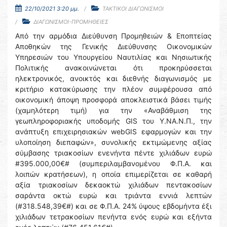
22/10/2021 3:20 μμ.
ΤΑΚΤΙΚΟΙ ΔΙΑΓΩΝΙΣΜΟΙ
ΔΙΑΓΩΝΙΣΜΟΙ-ΠΡΟΜΗΘΕΙΕΣ
Από την αρμόδια Διεύθυνση Προμηθειών & Εποπτείας
Αποθηκών της Γενικής Διεύθυνσης Οικονομικών
Υπηρεσιών του Υπουργείου Ναυτιλίας και Νησιωτικής
Πολιτικής ανακοινώνεται ότι προκηρύσσεται
ηλεκτρονικός, ανοικτός και διεθνής διαγωνισμός με
κριτήριο κατακύρωσης την πλέον συμφέρουσα από
οικονομική άποψη προσφορά αποκλειστικά βάσει τιμής
(χαμηλότερη τιμή) για την «Αναβάθμιση της
γεωπληροφοριακής υποδομής GIS του Υ.ΝΑ.Ν.Π., την
ανάπτυξη επιχειρησιακών webGIS εφαρμογών και την
υλοποίηση διεπαφών», συνολικής εκτιμώμενης αξίας
σύμβασης τριακοσίων ενενήντα πέντε χιλιάδων ευρώ
#395.000,00€# (συμπεριλαμβανομένου Φ.Π.Α. και
λοιπών κρατήσεων), η οποία επιμερίζεται σε καθαρή
αξία τριακοσίων δεκαοκτώ χιλιάδων πεντακοσίων
σαράντα οκτώ ευρώ και τριάντα εννιά λεπτών
(#318.548,39€#) και σε Φ.Π.Α. 24% ύψους εβδομήντα έξι
χιλιάδων τετρακοσίων πενήντα ενός ευρώ και εξήντα