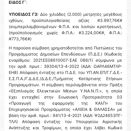
ΕΙΔΟΣ Γ΄
:
ΥΠΟΕΙΔΟΣ Γ3:
Δύο χιλιάδες (2.000) μετρητές μεγέθους
ιχθύων, προϋπολογισθείσας αξίας #3.997,76€#
(συμπεριλαμβανομένων Φ.Π.Α. και λοιπών κρατήσεων),
(προϋπολογισμός χωρίς Φ.Π.Α.: #3.224,00€#, Φ.Π.Α.:
#773,76€#)
Η παρούσα σύμβαση χρηματοδοτείται από Πιστώσεις του
Προγράμματος Δημοσίων Επενδύσεων (Π.Δ.Ε.) (Κωδικός
εναρίθμου: 2021ΣΕ08610007-ΣΑΕ 086/1) σύμφωνα με
την αριθ. πρωτ.: 39304/13-4-2022 (ΑΔΑ: ΩΑΡΛ46ΜΤΛΡ-
ΕΗ8) Απόφαση ένταξης στο Π.Δ.Ε. του ΥΠ.ΑΝ.ΕΠ/Γ.Γ.Δ.Ε.-
Ε.Σ.Π.Α./Γ.Δ.Δ.Ε./Δ.Δ.Ε./Τμήματος Κατάρτισης Ετήσιων
Προγραμμάτων. Η σύμβαση περιλαμβάνεται στην Πράξη
«Εξοπλισμός Ελεγκτικών Μέσων Υ.ΝΑ.Ν.Π.», η οποία
έχει ενταχθεί στην Ενωσιακή Προτεραιότητα 03
«Προαγωγή της εφαρμογής της ΚΑλΠ» του
Επιχειρησιακού Προγράμματος «ΑΛΙΕΙΑ & ΘΑΛΑΣΣΑ» με
βάση την αριθ. πρωτ.: 941/13-4-2021 (ΑΔΑ: Ψ2Δ24653ΠΓ-
ΤΛΛ) Απόφαση ένταξης του Υπουργείου Αγροτικής
Ανάπτυξης και Τροφίμων, η οποία έχει λάβει Κωδικό