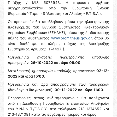
Πράξης / MIS 5075943. Η παρούσα σύμβαση
συγχρηματοδοτείται από την Ευρωπαϊκή Ένωση
(Ευρωπαϊκό Ταμείο Θάλασσας και Αλιείας - Ε.Τ.Θ.Α.).
Οι προσφορές θα υποβληθούν μέσω της ηλεκτρονικής
πλατφόρμας του Εθνικού Συστήματος Ηλεκτρονικών
Δημοσίων Συμβάσεων (ΕΣΗΔΗΣ), μέσω της διαδικτυακής
πύλης του συστήματος
www.promitheus.gov.gr
, όπου θα
είναι διαθέσιμο το πλήρες τεύχος της Διακήρυξης
(Συστημικός Αριθμός: -174497-).
Ημερομηνία έναρξης ηλεκτρονικής υποβολής
προσφορών:
26-10-2022 και ώρα 09:00.
Καταληκτική ημερομηνία υποβολής προσφορών
:
02-12-
2022 και ώρα 15:00.
Ημερομηνία και ώρα αποσφράγισης των προσφορών
(διενέργεια διαγωνισμού):
09-12-2022 και ώρα 11:00.
Πληροφορίες στους ενδιαφερόμενους θα παρέχονται
από τη Διεύθυνση Προμηθειών & Εποπτείας Αποθηκών
του Υ.ΝΑ.Ν.Π./Γ.Δ.Ο.Υ. στα τηλέφωνα 213-1374652 και
213-1371081 κατά τις εργάσιμες ημέρες και ώρες.