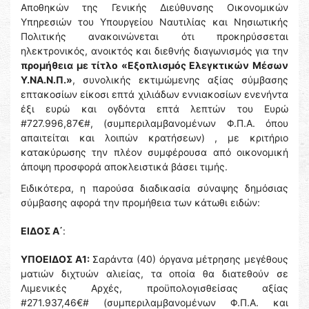
Αποθηκών της Γενικής Διεύθυνσης Οικονομικών
Υπηρεσιών του Υπουργείου Ναυτιλίας και Νησιωτικής
Πολιτικής ανακοινώνεται ότι προκηρύσσεται
ηλεκτρονικός, ανοικτός και διεθνής διαγωνισμός για την
προμήθεια με τίτλο «Εξοπλισμός Ελεγκτικών Μέσων
Υ.ΝΑ.Ν.Π.»
, συνολικής εκτιμώμενης αξίας σύμβασης
επτακοσίων είκοσι επτά χιλιάδων εννιακοσίων ενενήντα
έξι ευρώ και ογδόντα επτά λεπτών του Ευρώ
#727.996,87€#, (συμπεριλαμβανομένων Φ.Π.Α. όπου
απαιτείται και λοιπών κρατήσεων) , με κριτήριο
κατακύρωσης την πλέον συμφέρουσα από οικονομική
άποψη προσφορά αποκλειστικά βάσει τιμής.
Ειδικότερα, η παρούσα διαδικασία σύναψης δημόσιας
σύμβασης αφορά την προμήθεια των κάτωθι ειδών:
ΕΙΔΟΣ Α΄
:
ΥΠΟΕΙΔΟΣ Α1:
Σαράντα (40) όργανα μέτρησης μεγέθους
ματιών διχτυών αλιείας, τα οποία θα διατεθούν σε
Λιμενικές Αρχές, προϋπολογισθείσας αξίας
#271.937,46€# (συμπεριλαμβανομένων Φ.Π.Α. και