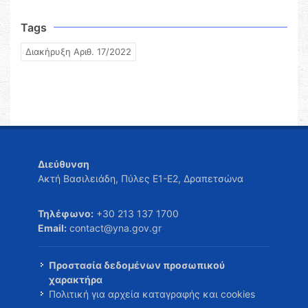
Tags
Διακήρυξη Αριθ. 17/2022
Διεύθυνση
Ακτή Βασιλειάδη, Πύλες Ε1-Ε2, Δραπετσώνα
Τηλέφωνο:
+30 213 137 1700
Email:
contact@yna.gov.gr
Προστασία δεδομένων προσωπικού
χαρακτήρα
Πολιτική για αρχεία καταγραφής και cookies