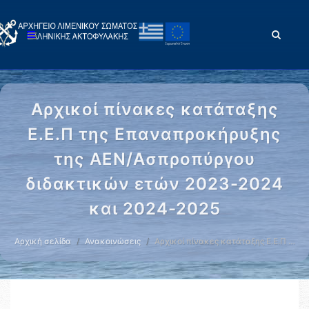
Αρχικοί πίνακες κατάταξης
Ε.Ε.Π της Επαναπροκήρυξης
της ΑΕΝ/Ασπροπύργου
διδακτικών ετών 2023-2024
και 2024-2025
Αρχική σελίδα
Ανακοινώσεις
Αρχικοί πίνακες κατάταξης Ε.Ε.Π …