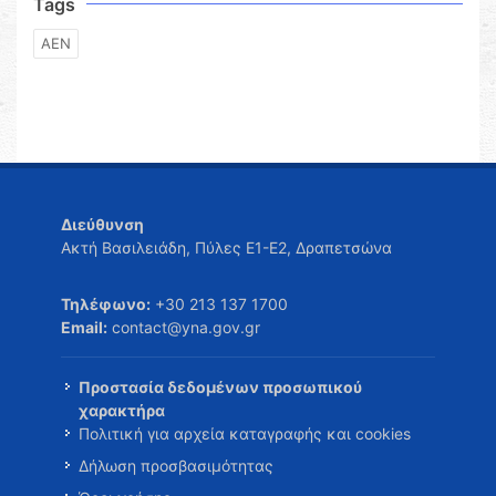
Tags
ΑΕΝ
Διεύθυνση
Ακτή Βασιλειάδη, Πύλες Ε1-Ε2, Δραπετσώνα
Τηλέφωνο:
+30 213 137 1700
Email:
contact@yna.gov.gr
Προστασία δεδομένων προσωπικού
χαρακτήρα
Πολιτική για αρχεία καταγραφής και cookies
Δήλωση προσβασιμότητας