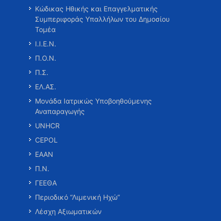
Κώδικας Ηθικής και Επαγγελματικής
Συμπεριφοράς Υπαλλήλων του Δημοσίου
Τομέα
Ι.Ι.Ε.Ν.
Π.Ο.Ν.
Π.Σ.
ΕΛ.ΑΣ.
Μονάδα Ιατρικώς Υποβοηθούμενης
Αναπαραγωγής
UNHCR
CEPOL
ΕΑΑΝ
Π.Ν.
ΓΕΕΘΑ
Περιοδικό “Λιμενική Ηχώ”
Λέσχη Αξιωματικών