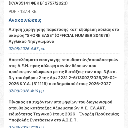
(ΚΥΑ35141 ΦΕΚ Β΄ 2757/2023)
PDF
- 137,4 KB
Ανακοινώσεις
Αίτηση χορήγησης παράτασης κατ΄ εξαίρεση αδείας στο
σκάφος ‘’SHORE EASE’’ (OFFICIAL NUMBER 304678)
Αγγλικού Νηογνώμονα
07/08/2026 4:57 μμ.
Αποτελέσματα εισαγωγής σπουδαστών/σπουδαστριών
στις Α.Ε.Ν. προς κάλυψη κενών θέσεων που
προέκυψαν σύμφωνα με τις διατάξεις των παρ. 3.β και
3.γ του άρθρου 2 της Αρ.: 2231.2-6/13092/2026/25-02-
2026 Κ.Υ.Α. (Β’ 1119) ακαδημαϊκού έτους 2026-2027
07/08/2026 4:16 μμ.
Πίνακας επιτυχόντων υποψηφίων του διαγωνισμού
απευθείας κατάταξης Αξιωματικών Λ.Σ.-ΕΛ.ΑΚΤ.
ειδικότητας Τεχνικού έτους 2026 – Έναρξη Προθεσμίας
Υποβολής Ενστάσεων στο Α.Σ.Ε.Π.
07/08/2026 2:18 μμ.