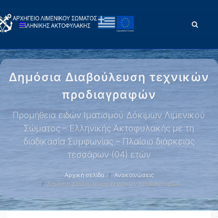
Δημόσια Διαβούλευση τεχνικών
προδιαγραφών
Προμήθεια ειδών Ιματισμού Δόκιμων Λιμενικού
Σώματος – Ελληνικής Ακτοφυλακής με τη
διαδικασία Συμφωνίας – Πλαίσιο διάρκειας
τεσσάρων (04) ετών
Αρχική σελίδα
Ανακοινώσεις
Δημόσια Διαβούλευση τεχνικών προδιαγραφών