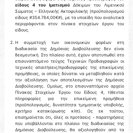
είδους 4 του Ιματισμού
Δόκιμων του Λιμενικού
Σώματος – Ελληνικής Ακτοφυλακής (προϋπολογισμού
είδους #354.764,00€#), με τα υποείδη που αναλυτικά
περιγράφονται στον πίνακα στοιχείων έργου του
είδους.
H συμμετοχή των οικονομικών φορέων στη
διαδικασία της Δημόσιας Διαβούλευσης δεν είναι
δεσμευτική. Στο πλαίσιο αυτό, έχουν αποτυπωθεί στο
επισυναπτόμενο τεύχος Τεχνικών Προδιαγραφών οι
τεχνικές απαιτήσεις/προδιαγραφές της επικείμενης
προμήθειας, οι οποίες δύναται να μεταβληθούν κατά
την αξιολόγηση των αποτελεσμάτων της Δημόσιας
Διαβούλευσης. Ομοίως, στο επισυναπτόμενο αρχείο
Πίνακας Στοιχείων Έργου του Είδους 4, τίθενται
πληροφορίες για την επικείμενη προμήθεια
(προϋπολογισμός, δυνατότητα τμηματικής υποβολής,
κριτήριο κατακύρωσης κλπ). Ως εκ τούτου,
επισημαίνεται ότι, όλες οι προτάσεις - παρατηρήσεις
που υποβάλλονται στο πλαίσιο της διαδικασίας της
Δημόσιας Διαβούλευσης, θα αξιολογηθούν από τα