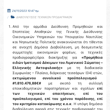
24/11/2023 10:47 πμ.
ΔΙΑΒΟΥΛΕΥΣΕΙΣ ΤΕΧΝΙΚΩΝ ΠΡΟΔΙΑΓΡΑΦΩΝ
Από την αρμόδια Διεύθυνση Προμηθειών και
Εποπτείας Αποθηκών της Γενικής Διεύθυνσης
Οικονομικών Υπηρεσιών του Υπουργείου Ναυτιλίας
και Νησιωτικής Πολιτικής ανακοινώνεται ότι τίθενται
σε ανοιχτή Δημόσια Διαβούλευση, μη δεσμευτικής
συμμετοχής οικονομικών φορέων, οι τεχνικές
προδιαγραφές/όροι διακήρυξης για
«Προμήθεια
ειδών Ιματισμού Δόκιμων του Λιμενικού Σώματος –
Ελληνικής Ακτοφυλακής»
με τη διαδικασία
Συμφωνίας – Πλαίσιο, διάρκειας τεσσάρων (04) ετών,
εκτιμώμενου συνολικού προϋπολογισμού
#1.810.476,88€#
με σκοπό τη συλλογή
εποικοδομητικών παρατηρήσεων και σχολίων
επί
των τεχνικών απαιτήσεων, επί του
προϋπολογισμού, επί του χρόνου παράδοσης, επί
του κριτηρίου κατακύρωσης κ.ο.κ
. Η υπόψη δημόσια
διαβούλευση αφορά στις τεχνικές προδιαγραφές του