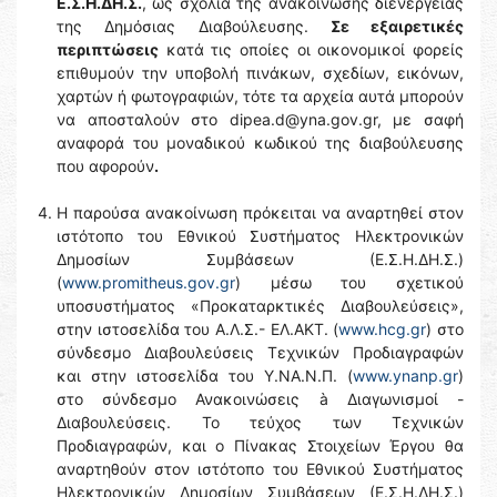
Ε.Σ.Η.ΔΗ.Σ.
, ως σχόλια της ανακοίνωσης διενέργειας
της Δημόσιας Διαβούλευσης.
Σε εξαιρετικές
περιπτώσεις
κατά τις οποίες οι οικονομικοί φορείς
επιθυμούν την υποβολή πινάκων, σχεδίων, εικόνων,
χαρτών ή φωτογραφιών, τότε τα αρχεία αυτά μπορούν
να αποσταλούν στο dipea.d@yna.gov.gr, με σαφή
αναφορά του μοναδικού κωδικού της διαβούλευσης
που αφορούν
.
Η παρούσα ανακοίνωση πρόκειται να αναρτηθεί στον
ιστότοπο του Εθνικού Συστήματος Ηλεκτρονικών
Δημοσίων Συμβάσεων (Ε.Σ.Η.ΔΗ.Σ.)
(
www.promitheus.gov.gr
) μέσω του σχετικού
υποσυστήματος «Προκαταρκτικές Διαβουλεύσεις»,
στην ιστοσελίδα του Α.Λ.Σ.- ΕΛ.ΑΚΤ. (
www.hcg.gr
) στο
σύνδεσμο Διαβουλεύσεις Τεχνικών Προδιαγραφών
και στην ιστοσελίδα του Y.NA.N.Π. (
www.ynanp.gr
)
στο σύνδεσμο Ανακοινώσεις à Διαγωνισμοί -
Διαβουλεύσεις. Το τεύχος των Τεχνικών
Προδιαγραφών, και ο Πίνακας Στοιχείων Έργου θα
αναρτηθούν στον ιστότοπο του Εθνικού Συστήματος
Ηλεκτρονικών Δημοσίων Συμβάσεων (Ε.Σ.Η.ΔΗ.Σ.)