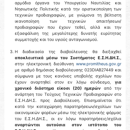
αρμόδια όργανα του Υπουργείου Ναυτιλίας και
Νησιωτικής Πολιτικής κατά την οριστικοποίηση των
τεχνικών προδιαγραφών, με γνώμονα τη βέλτιστη
ικανοποίηση των τεχνικών απαιτήσεων/
προδιαγραφών που έχουν τεθεί, αλλά και την
εξασφάλιση της μεγαλύτερης δυνατής ευρύτητας
συμμετοχής και του υγιούς ανταγωνισμού.
Η διαδικασία της διαβούλευσης θα διεξαχθεί
αποκλειστικά
μέσω του Συστήματος Ε.Σ.Η.ΔΗ.Σ.
,
στην ηλεκτρονική διεύθυνση
www.promitheus.gov.gr
με αριθμό δημόσιας διαβούλευσης 023DIAB27449 και
σύμφωνα με τους κανόνες υποβολής σχολίων που
έχουν αναρτηθεί στον εν λόγω σύνδεσμο,
για
χρονικό διάστημα είκοσι (20) ημερών
από την
ανάρτηση του Τεύχους Τεχνικών Προδιαγραφών στο
Ε.Σ.Η.ΔΗ.Σ. προς Διαβούλευση. Επισημαίνεται ότι
κατά την καταχώρηση παρατηρήσεων/σχολίων των
οικονομικών φορέων μέσω της ηλεκτρονικής φόρμας
του Ε.Σ.Η.ΔΗ.Σ., οι εν λόγω παρατηρήσεις/σχόλια
αναρτώνται αυτούσια στον ιστότοπο του