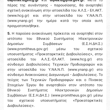
πέρας της συνάντησης - παρουσίασης, θα αναρτηθεί
σχετική ανακοίνωση στην ιστοσελίδα του Α.Λ.Σ.- ΕΛ.ΑΚΤ.
(www.hcg.gr) και στην ιστοσελίδα του Y.NA.N.Π.
(www.ynanp.gr) την ημέρα κατά την οποία αυτή
πραγματοποιήθηκε.
5.
Η παρούσα ανακοίνωση πρόκειται να αναρτηθεί στον
ιστότοπο του Εθνικού Συστήματος Ηλεκτρονικών
Δημοσίων Συμβάσεων (Ε.Σ.Η.ΔΗ.Σ.)
(www.promitheus.gov.gr) μέσω του σχετικού
υποσυστήματος «Προκαταρκτικές Διαβουλεύσεις», στην
ιστοσελίδα του Α.Λ.Σ.-ΕΛ.ΑΚΤ. (www.hcg.gr) στο
σύνδεσμο Διαβουλεύσεις Τεχνικών Προδιαγραφών και
στην ιστοσελίδα του Y.NA.N.Π. (www.ynanp.gr) στο
σύνδεσμο Ανακοινώσεις Διαγωνισμοί - Διαβουλεύσεις. Το
τεύχος των Τεχνικών Προδιαγραφών και ο Πίνακας
Στοιχείων Έργου θα αναρτηθούν στον ιστότοπο του
Εθνικού Συστήματος Ηλεκτρονικών Δημοσίων
Συμβάσεων (Ε.Σ.Η.ΔΗ.Σ.) (www.promitheus.gov.gr) μέσω
του σχετικού υποσυστήματος «Προκαταρκτικές
Διαβουλεύσεις».