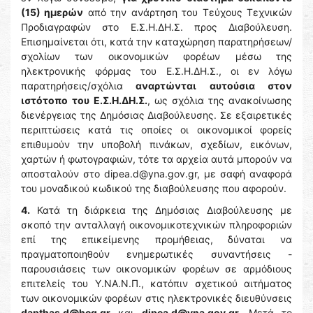
(15) ημερών
από την ανάρτηση του Τεύχους Τεχνικών
Προδιαγραφών στο Ε.Σ.Η.ΔΗ.Σ. προς Διαβούλευση.
Επισημαίνεται ότι, κατά την καταχώρηση παρατηρήσεων/
σχολίων των οικονομικών φορέων μέσω της
ηλεκτρονικής φόρμας του Ε.Σ.Η.ΔΗ.Σ., οι εν λόγω
παρατηρήσεις/σχόλια
αναρτώνται
αυτούσια
στον
ιστότοπο
του
Ε.Σ.Η.ΔΗ.Σ.
, ως σχόλια της ανακοίνωσης
διενέργειας της Δημόσιας Διαβούλευσης. Σε εξαιρετικές
περιπτώσεις κατά τις οποίες οι οικονομικοί φορείς
επιθυμούν την υποβολή πινάκων, σχεδίων, εικόνων,
χαρτών ή φωτογραφιών, τότε τα αρχεία αυτά μπορούν να
αποσταλούν στο dipea.d@yna.gov.gr, με σαφή αναφορά
του μοναδικού κωδικού της διαβούλευσης που αφορούν.
4.
Κατά τη διάρκεια της Δημόσιας Διαβούλευσης με
σκοπό την ανταλλαγή οικονομικοτεχνικών πληροφοριών
επί της επικείμενης προμήθειας, δύναται να
πραγματοποιηθούν ενημερωτικές συναντήσεις -
παρουσιάσεις των οικονομικών φορέων σε αρμόδιους
επιτελείς του Υ.ΝΑ.Ν.Π., κατόπιν σχετικού αιτήματος
των οικονομικών φορέων στις ηλεκτρονικές διευθύνσεις
dapthas.d@hcg.gr
και
dipea.d@yna.gov.gr.
Μετά το