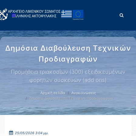
Δημόσια Διαβούλευση Τεχνικών
Προδιαγραφών
Προμήθεια τριακοσίων (300) εξειδικευμένων
φορητών συσκευών (add ons)
Αρχική σελίδα
Ανακοινώσεις
Δημόσια Διαβούλευση Τεχνικών Προδιαγραφών
25/05/2026 3:04 μμ.