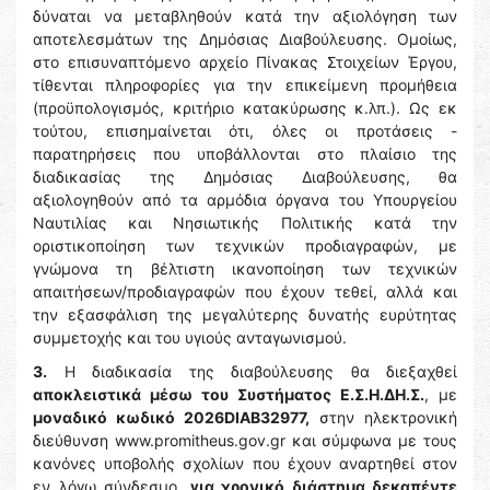
δύναται να μεταβληθούν κατά την αξιολόγηση των
αποτελεσμάτων της Δημόσιας Διαβούλευσης. Ομοίως,
στο επισυναπτόμενο αρχείο Πίνακας Στοιχείων Έργου,
τίθενται πληροφορίες για την επικείμενη προμήθεια
(προϋπολογισμός, κριτήριο κατακύρωσης κ.λπ.). Ως εκ
τούτου, επισημαίνεται ότι, όλες οι προτάσεις -
παρατηρήσεις που υποβάλλονται στο πλαίσιο της
διαδικασίας της Δημόσιας Διαβούλευσης, θα
αξιολογηθούν από τα αρμόδια όργανα του Υπουργείου
Ναυτιλίας και Νησιωτικής Πολιτικής κατά την
οριστικοποίηση των τεχνικών προδιαγραφών, με
γνώμονα τη βέλτιστη ικανοποίηση των τεχνικών
απαιτήσεων/προδιαγραφών που έχουν τεθεί, αλλά και
την εξασφάλιση της μεγαλύτερης δυνατής ευρύτητας
συμμετοχής και του υγιούς ανταγωνισμού.
3.
Η διαδικασία της διαβούλευσης θα διεξαχθεί
αποκλειστικά μέσω του Συστήματος Ε.Σ.Η.ΔΗ.Σ.
, με
μοναδικό κωδικό 2026DIAB32977,
στην ηλεκτρονική
διεύθυνση www.promitheus.gov.gr και σύμφωνα με τους
κανόνες υποβολής σχολίων που έχουν αναρτηθεί στον
εν λόγω σύνδεσμο,
για χρονικό διάστημα δεκαπέντε