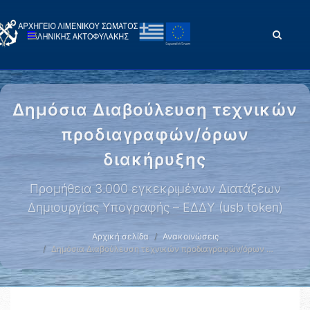
Δημόσια Διαβούλευση τεχνικών
προδιαγραφών/όρων
διακήρυξης
Προμήθεια 3.000 εγκεκριμένων Διατάξεων
Δημιουργίας Υπογραφής – ΕΔΔΥ (usb token)
Αρχική σελίδα
Ανακοινώσεις
Δημόσια Διαβούλευση τεχνικών προδιαγραφών/όρων …