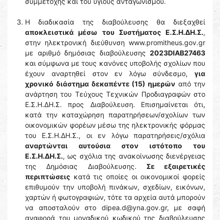
συμμετοχής και του υγιούς ανταγωνισμού.
Η διαδικασία της διαβούλευσης θα διεξαχθεί
αποκλειστικά μέσω του Συστήματος Ε.Σ.Η.ΔΗ.Σ.
,
στην ηλεκτρονική διεύθυνση www.promitheus.gov.gr
με αριθμό δημόσιας διαβούλευσης
2023DIAB27463
και σύμφωνα με τους κανόνες υποβολής σχολίων που
έχουν αναρτηθεί στον εν λόγω σύνδεσμο,
για
χρονικό διάστημα δεκαπέντε (15) ημερών
από την
ανάρτηση του Τεύχους Τεχνικών Προδιαγραφών στο
Ε.Σ.Η.ΔΗ.Σ. προς Διαβούλευση. Επισημαίνεται ότι,
κατά την καταχώρηση παρατηρήσεων/σχολίων των
οικονομικών φορέων μέσω της ηλεκτρονικής φόρμας
του Ε.Σ.Η.ΔΗ.Σ., οι εν λόγω παρατηρήσεις/σχόλια
αναρτώνται αυτούσια στον ιστότοπο του
Ε.Σ.Η.ΔΗ.Σ.
, ως σχόλια της ανακοίνωσης διενέργειας
της Δημόσιας Διαβούλευσης.
Σε εξαιρετικές
περιπτώσεις
κατά τις οποίες οι οικονομικοί φορείς
επιθυμούν την υποβολή πινάκων, σχεδίων, εικόνων,
χαρτών ή φωτογραφιών, τότε τα αρχεία αυτά μπορούν
να αποσταλούν στο dipea.d@yna.gov.gr, με σαφή
αναφορά του μοναδικού κωδικού της διαβούλευσης