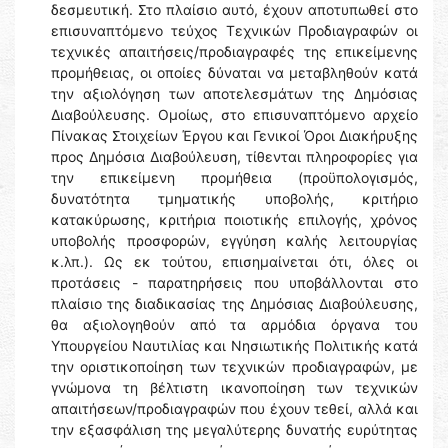
δεσμευτική. Στο πλαίσιο αυτό, έχουν αποτυπωθεί στο
επισυναπτόμενο τεύχος Τεχνικών Προδιαγραφών οι
τεχνικές απαιτήσεις/προδιαγραφές της επικείμενης
προμήθειας, οι οποίες δύναται να μεταβληθούν κατά
την αξιολόγηση των αποτελεσμάτων της Δημόσιας
Διαβούλευσης. Ομοίως, στο επισυναπτόμενο αρχείο
Πίνακας Στοιχείων Έργου και Γενικοί Όροι Διακήρυξης
προς Δημόσια Διαβούλευση, τίθενται πληροφορίες για
την επικείμενη προμήθεια (προϋπολογισμός,
δυνατότητα τμηματικής υποβολής, κριτήριο
κατακύρωσης, κριτήρια ποιοτικής επιλογής, χρόνος
υποβολής προσφορών, εγγύηση καλής λειτουργίας
κ.λπ.). Ως εκ τούτου, επισημαίνεται ότι, όλες οι
προτάσεις - παρατηρήσεις που υποβάλλονται στο
πλαίσιο της διαδικασίας της Δημόσιας Διαβούλευσης,
θα αξιολογηθούν από τα αρμόδια όργανα του
Υπουργείου Ναυτιλίας και Νησιωτικής Πολιτικής κατά
την οριστικοποίηση των τεχνικών προδιαγραφών, με
γνώμονα τη βέλτιστη ικανοποίηση των τεχνικών
απαιτήσεων/προδιαγραφών που έχουν τεθεί, αλλά και
την εξασφάλιση της μεγαλύτερης δυνατής ευρύτητας