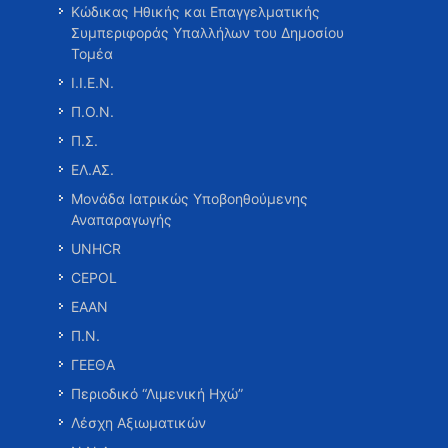
Κώδικας Ηθικής και Επαγγελματικής
Συμπεριφοράς Υπαλλήλων του Δημοσίου
Τομέα
Ι.Ι.Ε.Ν.
Π.Ο.Ν.
Π.Σ.
ΕΛ.ΑΣ.
Μονάδα Ιατρικώς Υποβοηθούμενης
Αναπαραγωγής
UNHCR
CEPOL
ΕΑΑΝ
Π.Ν.
ΓΕΕΘΑ
Περιοδικό “Λιμενική Ηχώ”
Λέσχη Αξιωματικών