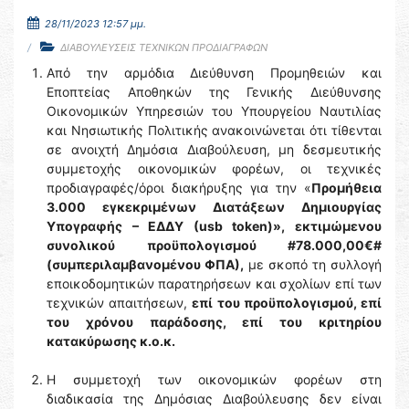
28/11/2023 12:57 μμ.
ΔΙΑΒΟΥΛΕΥΣΕΙΣ ΤΕΧΝΙΚΩΝ ΠΡΟΔΙΑΓΡΑΦΩΝ
Από την αρμόδια Διεύθυνση Προμηθειών και
Εποπτείας Αποθηκών της Γενικής Διεύθυνσης
Οικονομικών Υπηρεσιών του Υπουργείου Ναυτιλίας
και Νησιωτικής Πολιτικής ανακοινώνεται ότι τίθενται
σε ανοιχτή Δημόσια Διαβούλευση, μη δεσμευτικής
συμμετοχής οικονομικών φορέων, οι τεχνικές
προδιαγραφές/όροι διακήρυξης για την «
Προμήθεια
3.000 εγκεκριμένων Διατάξεων Δημιουργίας
Υπογραφής – ΕΔΔΥ (usb token)», εκτιμώμενου
συνολικού προϋπολογισμού #78.000,00€#
(συμπεριλαμβανομένου ΦΠΑ),
με σκοπό τη συλλογή
εποικοδομητικών παρατηρήσεων και σχολίων επί των
τεχνικών απαιτήσεων,
επί του προϋπολογισμού, επί
του χρόνου παράδοσης, επί του κριτηρίου
κατακύρωσης κ.ο.κ.
H συμμετοχή των οικονομικών φορέων στη
διαδικασία της Δημόσιας Διαβούλευσης δεν είναι