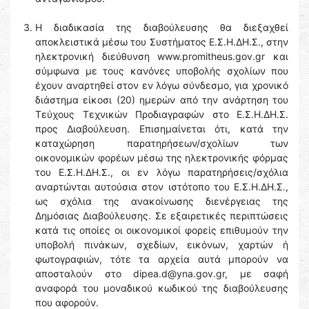
Η διαδικασία της διαβούλευσης θα διεξαχθεί
αποκλειστικά μέσω του Συστήματος Ε.Σ.Η.ΔΗ.Σ., στην
ηλεκτρονική διεύθυνση www.promitheus.gov.gr και
σύμφωνα με τους κανόνες υποβολής σχολίων που
έχουν αναρτηθεί στον εν λόγω σύνδεσμο, για χρονικό
διάστημα είκοσι (20) ημερών από την ανάρτηση του
Τεύχους Τεχνικών Προδιαγραφών στο Ε.Σ.Η.ΔΗ.Σ.
προς Διαβούλευση. Επισημαίνεται ότι, κατά την
καταχώρηση παρατηρήσεων/σχολίων των
οικονομικών φορέων μέσω της ηλεκτρονικής φόρμας
του Ε.Σ.Η.ΔΗ.Σ., οι εν λόγω παρατηρήσεις/σχόλια
αναρτώνται αυτούσια στον ιστότοπο του Ε.Σ.Η.ΔΗ.Σ.,
ως σχόλια της ανακοίνωσης διενέργειας της
Δημόσιας Διαβούλευσης. Σε εξαιρετικές περιπτώσεις
κατά τις οποίες οι οικονομικοί φορείς επιθυμούν την
υποβολή πινάκων, σχεδίων, εικόνων, χαρτών ή
φωτογραφιών, τότε τα αρχεία αυτά μπορούν να
αποσταλούν στο dipea.d@yna.gov.gr, με σαφή
αναφορά του μοναδικού κωδικού της διαβούλευσης
που αφορούν.