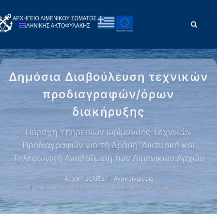
Δημόσια Διαβούλευση τεχνικών
προδιαγραφών/όρων
διακήρυξης
Παροχή Υπηρεσιών ωρίμανσης Τεχνικών
Προδιαγραφών για τη Δράση “Δικτυακή και
Τηλεφωνική Αναβάθμιση των Λιμενικών Αρχών
Αρχική σελίδα
Ανακοινώσεις
Δημόσια Διαβούλευση τεχνικών προδιαγραφών/όρων …