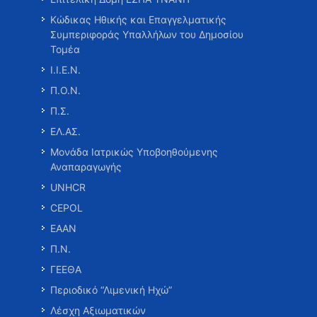
Κώδικας Ηθικής και Επαγγελματικής
Συμπεριφοράς Υπαλλήλων του Δημοσίου
Τομέα
Ι.Ι.Ε.Ν.
Π.Ο.Ν.
Π.Σ.
ΕΛ.ΑΣ.
Μονάδα Ιατρικώς Υποβοηθούμενης
Αναπαραγωγής
UNHCR
CEPOL
ΕΑΑΝ
Π.Ν.
ΓΕΕΘΑ
Περιοδικό “Λιμενική Ηχώ”
Λέσχη Αξιωματικών