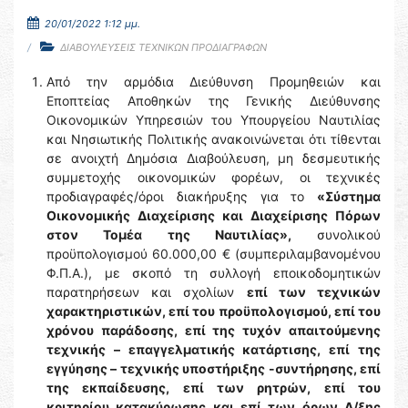
20/01/2022 1:12 μμ.
ΔΙΑΒΟΥΛΕΥΣΕΙΣ ΤΕΧΝΙΚΩΝ ΠΡΟΔΙΑΓΡΑΦΩΝ
Από την αρμόδια Διεύθυνση Προμηθειών και
Εποπτείας Αποθηκών της Γενικής Διεύθυνσης
Οικονομικών Υπηρεσιών του Υπουργείου Ναυτιλίας
και Νησιωτικής Πολιτικής ανακοινώνεται ότι τίθενται
σε ανοιχτή Δημόσια Διαβούλευση, μη δεσμευτικής
συμμετοχής οικονομικών φορέων, οι τεχνικές
προδιαγραφές/όροι διακήρυξης για το
«Σύστημα
Οικονομικής Διαχείρισης και Διαχείρισης Πόρων
στον Τομέα της Ναυτιλίας»,
συνολικού
προϋπολογισμού 60.000,00 € (συμπεριλαμβανομένου
Φ.Π.Α.), με σκοπό τη συλλογή εποικοδομητικών
παρατηρήσεων και σχολίων
επί των τεχνικών
χαρακτηριστικών, επί του προϋπολογισμού, επί του
χρόνου παράδοσης, επί της τυχόν απαιτούμενης
τεχνικής – επαγγελματικής κατάρτισης, επί της
εγγύησης – τεχνικής υποστήριξης -συντήρησης, επί
της εκπαίδευσης, επί των ρητρών, επί του
κριτηρίου κατακύρωσης και επί των όρων Δ/ξης