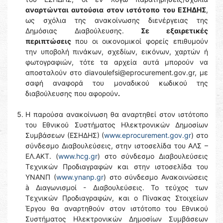
αναρτώνται αυτούσια στον ιστότοπο του ΕΣΗΔΗΣ
,
ως σχόλια της ανακοίνωσης διενέργειας της
Δημόσιας Διαβούλευσης.
Σε εξαιρετικές
περιπτώσεις
που οι οικονομικοί φορείς επιθυμούν
την υποβολή πινάκων, σχεδίων, εικόνων, χαρτών ή
φωτογραφιών, τότε τα αρχεία αυτά μπορούν να
αποσταλούν στο diavoulefsi@eprocurement.gov.gr, με
σαφή αναφορά του μοναδικού κωδικού της
διαβούλευσης που αφορούν
.
Η παρούσα ανακοίνωση θα αναρτηθεί στον ιστότοπο
του Εθνικού Συστήματος Ηλεκτρονικών Δημοσίων
Συμβάσεων (ΕΣΗΔΗΣ) (
www.eprocurement.gov.gr
) στο
σύνδεσμο Διαβουλεύσεις, στην ιστοσελίδα του ΑΛΣ –
ΕΛ.ΑΚΤ. (
www.hcg.gr
) στο σύνδεσμο Διαβουλεύσεις
Τεχνικών Προδιαγραφών και στην ιστοσελίδα του
YNANΠ (
www.ynanp.gr
) στο σύνδεσμο Ανακοινώσεις
à Διαγωνισμοί - Διαβουλεύσεις. Το τεύχος των
Τεχνικών Προδιαγραφών, και ο Πίνακας Στοιχείων
Έργου θα αναρτηθούν στον ιστότοπο του Εθνικού
Συστήματος Ηλεκτρονικών Δημοσίων Συμβάσεων