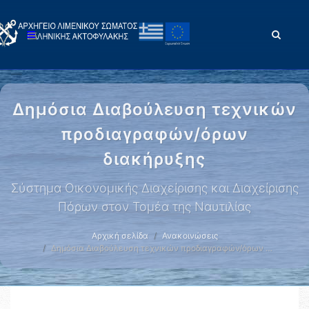
Δημόσια Διαβούλευση τεχνικών
προδιαγραφών/όρων
διακήρυξης
Σύστημα Οικονομικής Διαχείρισης και Διαχείρισης
Πόρων στον Τομέα της Ναυτιλίας
Αρχική σελίδα
Ανακοινώσεις
Δημόσια Διαβούλευση τεχνικών προδιαγραφών/όρων …