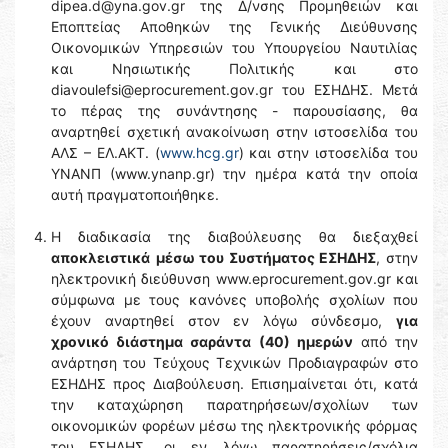
dipea.d@yna.gov.gr της Δ/νσης Προμηθειών και
Εποπτείας Αποθηκών της Γενικής Διεύθυνσης
Οικονομικών Υπηρεσιών του Υπουργείου Ναυτιλίας
και Νησιωτικής Πολιτικής και στο
diavoulefsi@eprocurement.gov.gr του ΕΣΗΔΗΣ. Μετά
το πέρας της συνάντησης - παρουσίασης, θα
αναρτηθεί σχετική ανακοίνωση στην ιστοσελίδα του
ΑΛΣ – ΕΛ.ΑΚΤ. (
www.hcg.gr
) και στην ιστοσελίδα του
YNANΠ (www.ynanp.gr) την ημέρα κατά την οποία
αυτή πραγματοποιήθηκε.
Η διαδικασία της διαβούλευσης θα διεξαχθεί
αποκλειστικά
μέσω του Συστήματος ΕΣΗΔΗΣ
, στην
ηλεκτρονική διεύθυνση www.eprocurement.gov.gr και
σύμφωνα με τους κανόνες υποβολής σχολίων που
έχουν αναρτηθεί στον εν λόγω σύνδεσμο,
για
χρονικό διάστημα σαράντα (40) ημερών
από την
ανάρτηση του Τεύχους Τεχνικών Προδιαγραφών στο
ΕΣΗΔΗΣ προς Διαβούλευση. Επισημαίνεται ότι, κατά
την καταχώρηση παρατηρήσεων/σχολίων των
οικονομικών φορέων μέσω της ηλεκτρονικής φόρμας
του ΕΣΗΔΗΣ, οι εν λόγω παρατηρήσεις/σχόλια