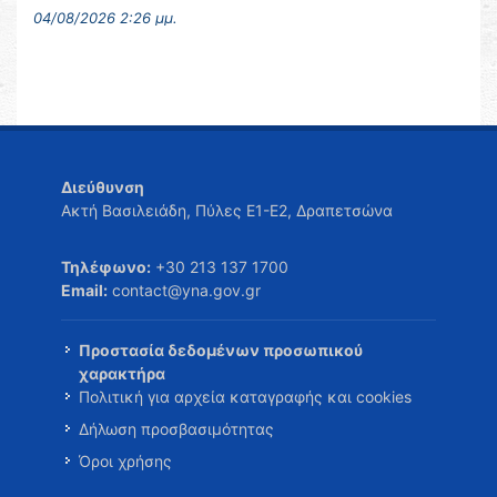
04/08/2026 2:26 μμ.
Διεύθυνση
Ακτή Βασιλειάδη, Πύλες Ε1-Ε2, Δραπετσώνα
Τηλέφωνο:
+30 213 137 1700
Email:
contact@yna.gov.gr
Προστασία δεδομένων προσωπικού
χαρακτήρα
Πολιτική για αρχεία καταγραφής και cookies
Δήλωση προσβασιμότητας
Όροι χρήσης