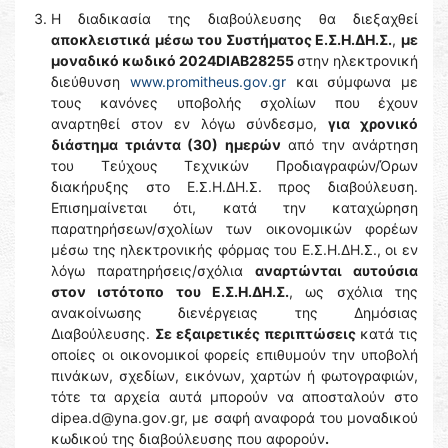
Η διαδικασία της διαβούλευσης θα διεξαχθεί
αποκλειστικά
μέσω του Συστήματος Ε.Σ.Η.ΔΗ.Σ.
,
με
μοναδικό κωδικό 2024DIAB28255
στην ηλεκτρονική
διεύθυνση
www.promitheus.gov.gr
και σύμφωνα με
τους κανόνες υποβολής σχολίων που έχουν
αναρτηθεί στον εν λόγω σύνδεσμο,
για χρονικό
διάστημα τριάντα (30) ημερών
από την ανάρτηση
του Τεύχους Τεχνικών Προδιαγραφών/Όρων
διακήρυξης στο Ε.Σ.Η.ΔΗ.Σ. προς διαβούλευση.
Επισημαίνεται ότι, κατά την καταχώρηση
παρατηρήσεων/σχολίων των οικονομικών φορέων
μέσω της ηλεκτρονικής φόρμας του Ε.Σ.Η.ΔΗ.Σ., οι εν
λόγω παρατηρήσεις/σχόλια
αναρτώνται αυτούσια
στον ιστότοπο του Ε.Σ.Η.ΔΗ.Σ.
, ως σχόλια της
ανακοίνωσης διενέργειας της Δημόσιας
Διαβούλευσης.
Σε εξαιρετικές περιπτώσεις
κατά τις
οποίες οι οικονομικοί φορείς επιθυμούν την υποβολή
πινάκων, σχεδίων, εικόνων, χαρτών ή φωτογραφιών,
τότε τα αρχεία αυτά μπορούν να αποσταλούν στο
dipea.d@yna.gov.gr, με σαφή αναφορά του μοναδικού
κωδικού της διαβούλευσης που αφορούν
.