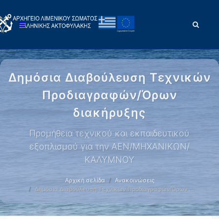
Δημόσια Διαβούλευση Τεχνικών
Προδιαγραφών/Όρων
διακήρυξης
Προμήθεια τεχνικού και εκπαιδευτικού
εξοπλισμού για την ΑΕΝ/ΜΗΧΑΝΙΚΩΝ/
ΚΑΛΥΜΝΟΥ
Αρχική σελίδα
Ανακοινώσεις
Δημόσια Διαβούλευση Τεχνικών Προδιαγραφών/Όρων …