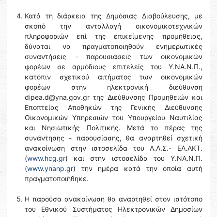
Κατά τη διάρκεια της Δημόσιας Διαβούλευσης, με
σκοπό την ανταλλαγή οικονομικοτεχνικών
πληροφοριών επί της επικείμενης προμήθειας,
δύναται να πραγματοποιηθούν ενημερωτικές
συναντήσεις - παρουσιάσεις των οικονομικών
φορέων σε αρμόδιους επιτελείς του Υ.ΝΑ.Ν.Π.,
κατόπιν σχετικού αιτήματος των οικονομικών
φορέων στην ηλεκτρονική διεύθυνση
dipea.d@yna.gov.gr της Διεύθυνσης Προμηθειών και
Εποπτείας Αποθηκών της Γενικής Διεύθυνσης
Οικονομικών Υπηρεσιών του Υπουργείου Ναυτιλίας
και Νησιωτικής Πολιτικής. Μετά το πέρας της
συνάντησης - παρουσίασης, θα αναρτηθεί σχετική
ανακοίνωση στην ιστοσελίδα του Α.Λ.Σ.- ΕΛ.ΑΚΤ.
(
www.hcg.gr
) και στην ιστοσελίδα του Y.NA.N.Π.
(
www.ynanp.gr
) την ημέρα κατά την οποία αυτή
πραγματοποιήθηκε.
Η παρούσα ανακοίνωση θα αναρτηθεί στον ιστότοπο
του Εθνικού Συστήματος Ηλεκτρονικών Δημοσίων