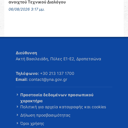
ανοιχτού Τεχνικού Διαλόγου
06/08/2026 3:17 μμ.
Διεύθυνση
Ακτή Βασιλειάδη, Πύλες Ε1-Ε2, Δραπετσώνα
Τηλέφωνο:
+30 213 137 1700
Email:
contact@yna.gov.gr
Προστασία δεδομένων προσωπικού
χαρακτήρα
Πολιτική για αρχεία καταγραφής και cookies
Δήλωση προσβασιμότητας
Όροι χρήσης