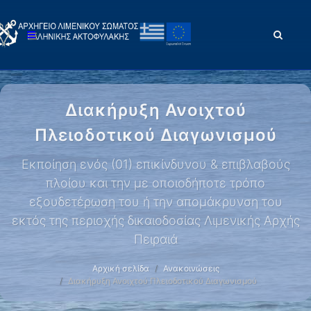
Διακήρυξη Ανοιχτού
Πλειοδοτικού Διαγωνισμού
Εκποίηση ενός (01) επικίνδυνου & επιβλαβούς
πλοίου και την με οποιοδήποτε τρόπο
εξουδετέρωση του ή την απομάκρυνση του
εκτός της περιοχής δικαιοδοσίας Λιμενικής Αρχής
Πειραιά
Αρχική σελίδα
Ανακοινώσεις
Διακήρυξη Ανοιχτού Πλειοδοτικού Διαγωνισμού