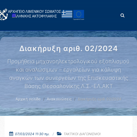
Διακήρυξη αριθ. 02/2024
Προμήθεια μηχανοηλεκτρολογικού εξοπλισμού
και αναλώσιμων – εργαλείων για κάλυψη
αναγκών των συνεργείων της Επισκευαστικής
Βάσης Θεσσαλονίκης Λ.Σ.-ΕΛ.ΑΚΤ
Αρχική σελίδα
Ανακοινώσεις
Διακήρυξη αριθ. 02/2024
07/03/2024 11:30 πμ.
ΤΑΚΤΙΚΟΙ ΔΙΑΓΩΝΙΣΜΟΙ