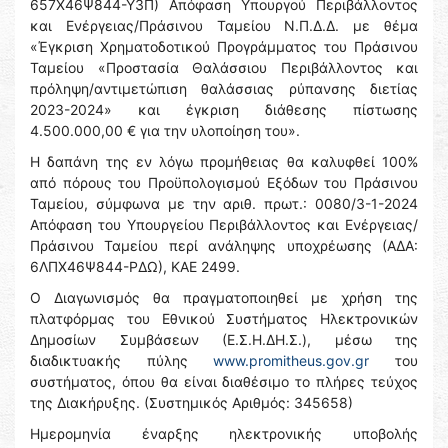
657Χ46Ψ844-Υ3Π) Απόφαση Υπουργού Περιβάλλοντος
και Ενέργειας/Πράσινου Ταμείου Ν.Π.Δ.Δ. με θέμα
«Έγκριση Χρηματοδοτικού Προγράμματος του Πράσινου
Ταμείου «Προστασία Θαλάσσιου Περιβάλλοντος και
πρόληψη/αντιμετώπιση θαλάσσιας ρύπανσης διετίας
2023-2024» και έγκριση διάθεσης πίστωσης
4.500.000,00 € για την υλοποίηση του».
Η δαπάνη της εν λόγω προμήθειας θα καλυφθεί 100%
από πόρους του Προϋπολογισμού Εξόδων του Πράσινου
Ταμείου, σύμφωνα με την αριθ. πρωτ.: 0080/3-1-2024
Απόφαση του Υπουργείου Περιβάλλοντος και Ενέργειας/
Πράσινου Ταμείου περί ανάληψης υποχρέωσης (ΑΔΑ:
6ΛΠΧ46Ψ844-ΡΔΩ), ΚΑΕ 2499.
Ο Διαγωνισμός θα πραγματοποιηθεί με χρήση της
πλατφόρμας του Εθνικού Συστήματος Ηλεκτρονικών
Δημοσίων Συμβάσεων (Ε.Σ.Η.ΔΗ.Σ.), μέσω της
διαδικτυακής πύλης
www.promitheus.gov.gr
του
συστήματος, όπου θα είναι διαθέσιμο το πλήρες τεύχος
της Διακήρυξης. (Συστημικός Αριθμός: 345658)
Ημερομηνία έναρξης ηλεκτρονικής υποβολής