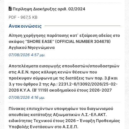
Περίληψη Διακήρυξης αριθ. 02/2024
PDF
- 967,5 KB
Ανακοινώσεις
Αίτηση χορήγησης παράτασης κατ΄ εξαίρεση αδείας στο
σκάφος ‘’SHORE EASE’’ (OFFICIAL NUMBER 304678)
Αγγλικού Νηογνώμονα
07/08/2026 4:57 μμ.
Αποτελέσματα εισαγωγής σπουδαστών/σπουδαστριών
στις Α.Ε.Ν. προς κάλυψη κενών θέσεων που
προέκυψαν σύμφωνα με τις διατάξεις των παρ. 3.β και
3.γ του άρθρου 2 της Αρ.: 2231.2-6/13092/2026/25-02-
2026 Κ.Υ.Α. (Β’ 1119) ακαδημαϊκού έτους 2026-2027
07/08/2026 4:16 μμ.
Πίνακας επιτυχόντων υποψηφίων του διαγωνισμού
απευθείας κατάταξης Αξιωματικών Λ.Σ.-ΕΛ.ΑΚΤ.
ειδικότητας Τεχνικού έτους 2026 – Έναρξη Προθεσμίας
Υποβολής Ενστάσεων στο Α.Σ.Ε.Π.