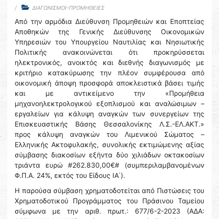
ΔΙΑΓΩΝΙΣΜΟΙ-ΠΡΟΜΗΘΕΙΕΣ
Από την αρμόδια Διεύθυνση Προμηθειών και Εποπτείας
Αποθηκών της Γενικής Διεύθυνσης Οικονομικών
Υπηρεσιών του Υπουργείου Ναυτιλίας και Νησιωτικής
Πολιτικής ανακοινώνεται ότι προκηρύσσεται
ηλεκτρονικός, ανοικτός και διεθνής διαγωνισμός με
κριτήριο κατακύρωσης την πλέον συμφέρουσα από
οικονομική άποψη προσφορά αποκλειστικά βάσει τιμής
και με αντικείμενο την «Προμήθεια
μηχανοηλεκτρολογικού εξοπλισμού και αναλώσιμων –
εργαλείων για κάλυψη αναγκών των συνεργείων της
Επισκευαστικής Βάσης Θεσσαλονίκης Λ.Σ.-ΕΛ.ΑΚΤ.»
προς κάλυψη αναγκών του Λιμενικού Σώματος –
Ελληνικής Ακτοφυλακής, συνολικής εκτιμώμενης αξίας
σύμβασης διακοσίων εξήντα δύο χιλιάδων οκτακοσίων
τριάντα ευρώ #262.830,00€# (συμπεριλαμβανομένων
Φ.Π.Α. 24%, εκτός του Είδους ΙΑ΄).
Η παρούσα σύμβαση χρηματοδοτείται από Πιστώσεις του
Χρηματοδοτικού Προγράμματος του Πράσινου Ταμείου
σύμφωνα με την αριθ. πρωτ.: 677/6-2-2023 (ΑΔΑ: