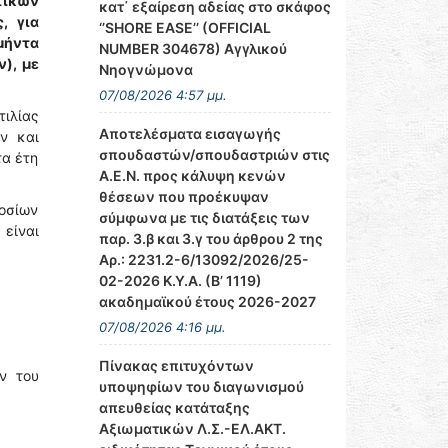
τικών
κατ΄ εξαίρεση αδείας στο σκάφος
, για
‘’SHORE EASE’’ (OFFICIAL
μήντα
NUMBER 304678) Αγγλικού
ν),
με
Νηογνώμονα
07/08/2026 4:57 μμ.
τιλίας
Αποτελέσματα εισαγωγής
ν και
σπουδαστών/σπουδαστριών στις
τα έτη
Α.Ε.Ν. προς κάλυψη κενών
θέσεων που προέκυψαν
οσίων
σύμφωνα με τις διατάξεις των
είναι
παρ. 3.β και 3.γ του άρθρου 2 της
Αρ.: 2231.2-6/13092/2026/25-
02-2026 Κ.Υ.Α. (Β’ 1119)
ακαδημαϊκού έτους 2026-2027
07/08/2026 4:16 μμ.
Πίνακας επιτυχόντων
ν του
υποψηφίων του διαγωνισμού
απευθείας κατάταξης
Αξιωματικών Λ.Σ.-ΕΛ.ΑΚΤ.