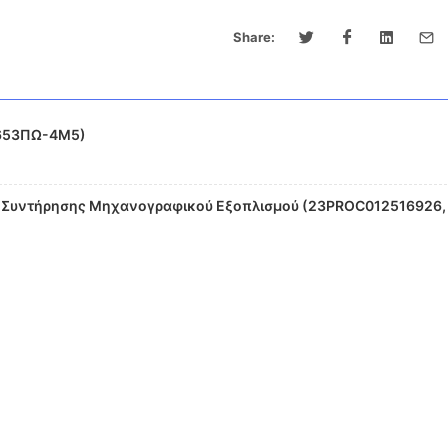
Share:
4653ΠΩ-4Μ5)
ν Συντήρησης Μηχανογραφικού Εξοπλισμού (23PROC012516926,