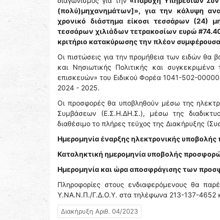
διαγωνισμός για την
«Παροχή Υπηρεσιών Συν
(πολύ)μηχανημάτων]», για την κάλυψη ανα
χρονικό διάστημα είκοσι τεσσάρων (24) μ
τεσσάρων χιλιάδων τετρακοσίων ευρώ #74.4
κριτήριο κατακύρωσης την πλέον συμφέρουσα 
Οι πιστώσεις για την προμήθεια των ειδών θα 
και Νησιωτικής Πολιτικής και συγκεκριμένα
επισκευών» του Ειδικού Φορέα 1041-502-000000
2024 - 2025.
Οι προσφορές θα υποβληθούν μέσω της ηλεκτρ
Συμβάσεων (Ε.Σ.Η.ΔΗ.Σ.), μέσω της διαδικ
διαθέσιμο το πλήρες τεύχος της Διακήρυξης (Συσ
Ημερομηνία έναρξης ηλεκτρονικής υποβολή
Καταληκτική ημερομηνία υποβολής προσφορ
Ημερομηνία και ώρα αποσφράγισης των προ
Πληροφορίες στους ενδιαφερόμενους θα παρέ
Υ.ΝΑ.Ν.Π./Γ.Δ.Ο.Υ. στα τηλέφωνα 213-137-4652 
Διακήρυξη Αριθ. 04/2023