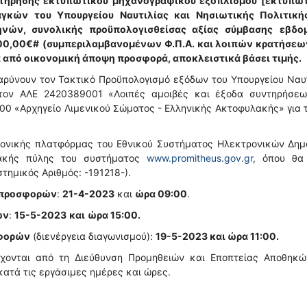
τήρησης εκτυπωτικού μηχανογραφικού εξοπλισμού [εκτυπω
γκών του Υπουργείου Ναυτιλίας και Νησιωτικής Πολιτικής
ηνών, συνολικής προϋπολογισθείσας αξίας σύμβασης
εβδο
00,00€#
(συμπεριλαμβανομένων
Φ.Π.Α. και λοιπών κρατήσεω
από οικονομική άποψη προσφορά, αποκλειστικά βάσει τιμής.
βαρύνουν τον Τακτικό Προϋπολογισμό εξόδων του Υπουργείου Ναυ
 τον ΑΛΕ 2420389001 «Λοιπές αμοιβές και έξοδα συντηρήσεω
0 «Αρχηγείο Λιμενικού Σώματος - Ελληνικής Ακτοφυλακής» για 
ονικής πλατφόρμας του Εθνικού Συστήματος Ηλεκτρονικών Δημ
τυακής πύλης του συστήματος
www.promitheus.gov.gr
, όπου θα 
τημικός Αριθμός: -191218-).
ς προσφορών
:
21-4-2023
και
ώρα 09:00
.
ών
:
15-5-2023
και
ώρα 15:00.
σφορών
(διενέργεια διαγωνισμού):
19-5-2023 και ώρα 11:00.
χονται από τη Διεύθυνση Προμηθειών και Εποπτείας Αποθηκώ
κατά τις εργάσιμες ημέρες και ώρες.