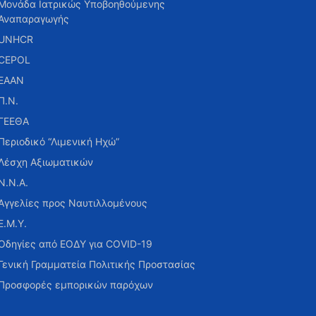
Μονάδα Ιατρικώς Υποβοηθούμενης
Αναπαραγωγής
UNHCR
CEPOL
ΕΑΑΝ
Π.Ν.
ΓΕΕΘΑ
Περιοδικό “Λιμενική Ηχώ”
Λέσχη Αξιωματικών
Ν.Ν.Α.
Αγγελίες προς Ναυτιλλομένους
Ε.Μ.Υ.
Οδηγίες από ΕΟΔΥ για COVID-19
Γενική Γραμματεία Πολιτικής Προστασίας
Προσφορές εμπορικών παρόχων