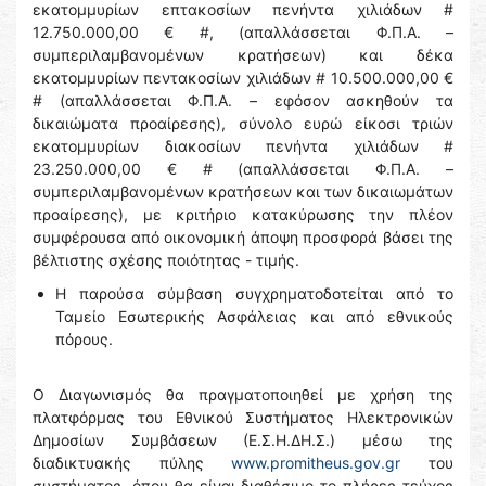
εκατομμυρίων επτακοσίων πενήντα χιλιάδων #
12.750.000,00 € #, (απαλλάσσεται Φ.Π.Α. –
συμπεριλαμβανομένων κρατήσεων) και δέκα
εκατομμυρίων πεντακοσίων χιλιάδων # 10.500.000,00 €
# (απαλλάσσεται Φ.Π.Α. – εφόσον ασκηθούν τα
δικαιώματα προαίρεσης), σύνολο ευρώ είκοσι τριών
εκατομμυρίων διακοσίων πενήντα χιλιάδων #
23.250.000,00 € # (απαλλάσσεται Φ.Π.Α. –
συμπεριλαμβανομένων κρατήσεων και των δικαιωμάτων
προαίρεσης), με κριτήριο κατακύρωσης την πλέον
συμφέρουσα από οικονομική άποψη προσφορά βάσει της
βέλτιστης σχέσης ποιότητας - τιμής.
Η παρούσα σύμβαση συγχρηματοδοτείται από το
Ταμείο Εσωτερικής Ασφάλειας και από εθνικούς
πόρους.
Ο Διαγωνισμός θα πραγματοποιηθεί με χρήση της
πλατφόρμας του Εθνικού Συστήματος Ηλεκτρονικών
Δημοσίων Συμβάσεων (Ε.Σ.Η.ΔΗ.Σ.) μέσω της
διαδικτυακής πύλης
www.promitheus.gov.gr
του
συστήματος, όπου θα είναι διαθέσιμο το πλήρες τεύχος