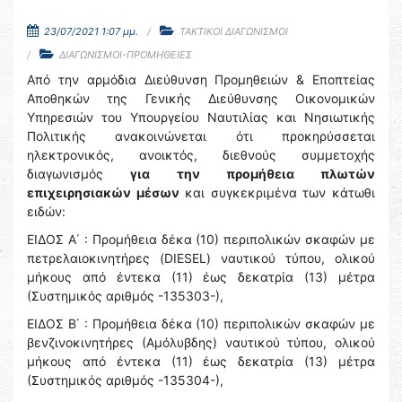
23/07/2021 1:07 μμ.
ΤΑΚΤΙΚΟΙ ΔΙΑΓΩΝΙΣΜΟΙ
ΔΙΑΓΩΝΙΣΜΟΙ-ΠΡΟΜΗΘΕΙΕΣ
Από την αρμόδια Διεύθυνση Προμηθειών & Εποπτείας
Αποθηκών της Γενικής Διεύθυνσης Οικονομικών
Υπηρεσιών του Υπουργείου Ναυτιλίας και Νησιωτικής
Πολιτικής ανακοινώνεται ότι προκηρύσσεται
ηλεκτρονικός, ανοικτός, διεθνούς συμμετοχής
διαγωνισμός
για την προμήθεια πλωτών
επιχειρησιακών μέσων
και συγκεκριμένα των κάτωθι
ειδών:
ΕΙΔΟΣ Α΄ : Προμήθεια δέκα (10) περιπολικών σκαφών με
πετρελαιοκινητήρες (DIESEL) ναυτικού τύπου, ολικού
μήκους από έντεκα (11) έως δεκατρία (13) μέτρα
(Συστημικός αριθμός -135303-),
ΕΙΔΟΣ Β΄ : Προμήθεια δέκα (10) περιπολικών σκαφών με
βενζινοκινητήρες (Αμόλυβδης) ναυτικού τύπου, ολικού
μήκους από έντεκα (11) έως δεκατρία (13) μέτρα
(Συστημικός αριθμός -135304-),