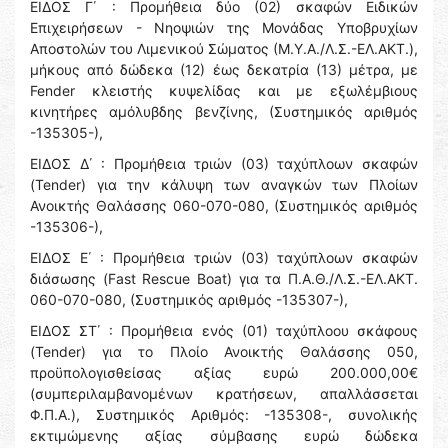
ΕΙΔΟΣ Γ΄ : Προμήθεια δύο (02) σκαφών Ειδικών
Επιχειρήσεων - Νηοψιών της Μονάδας Υποβρυχίων
Αποστολών του Λιμενικού Σώματος (Μ.Υ.Α./Λ.Σ.-ΕΛ.ΑΚΤ.),
μήκους από δώδεκα (12) έως δεκατρία (13) μέτρα, με
Fender κλειστής κυψελίδας και με εξωλέμβιους
κινητήρες αμόλυβδης βενζίνης, (Συστημικός αριθμός
-135305-),
ΕΙΔΟΣ Δ΄ : Προμήθεια τριών (03) ταχύπλοων σκαφών
(Tender) για την κάλυψη των αναγκών των Πλοίων
Ανοικτής Θαλάσσης 060-070-080, (Συστημικός αριθμός
-135306-),
ΕΙΔΟΣ Ε΄ : Προμήθεια τριών (03) ταχύπλοων σκαφών
διάσωσης (Fast Rescue Boat) για τα Π.Α.Θ./Λ.Σ.-ΕΛ.ΑΚΤ.
060-070-080, (Συστημικός αριθμός -135307-),
ΕΙΔΟΣ ΣΤ΄ : Προμήθεια ενός (01) ταχύπλοου σκάφους
(Tender) για το Πλοίο Ανοικτής Θαλάσσης 050,
προϋπολογισθείσας αξίας ευρώ 200.000,00€
(συμπεριλαμβανομένων κρατήσεων, απαλλάσσεται
Φ.Π.Α.), Συστημικός Αριθμός: -135308-, συνολικής
εκτιμώμενης αξίας σύμβασης ευρώ δώδεκα