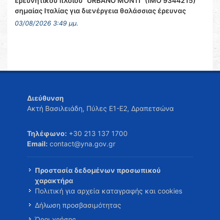
ερευνητικού πλοίου “URBANO MONTI” (IMO 9344215)
σημαίας Ιταλίας για διενέργεια θαλάσσιας έρευνας
03/08/2026 3:49 μμ.
Διεύθυνση
Ακτή Βασιλειάδη, Πύλες Ε1-Ε2, Δραπετσώνα
Τηλέφωνο:
+30 213 137 1700
Email:
contact@yna.gov.gr
Προστασία δεδομένων προσωπικού
χαρακτήρα
Πολιτική για αρχεία καταγραφής και cookies
Δήλωση προσβασιμότητας
Όροι χρήσης