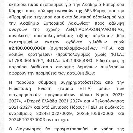
εκπαιδευτικού εξοπλισμού για την Ακαδημία Εμπορικού
Κύμης» προς κάλυψη αναγκών της ΑΕΝ/Κύμης και την
«Προμήθεια τεχνικού και εκπαιδευτικού εξοπλισμού για
την Ακαδημία Εμπορικού Λακωνίας» προς κάλυψη
αναγκών της σχολής ΑΕΝ/ΠΛΟΙΑΡΧΩΝ/ΛΑΚΩΝΙΑΣ,
συνολικής προϋπολογισθείσας αξίας σύμβασης δύο
εκατομμυρίων εκατόν ογδόντα χιλιάδων ευρώ
#
2.180.000,00
€# (συμπεριλαμβανομένων Φ.Π.Α. και
λοιπών κρατήσεων) (προϋπολογισμός χωρίς Φ.Π.Α.:
#1.758.064,52€#, Φ.Π.Α.: #421.935,48€). Ειδικότερα, η
παρούσα διαδικασία σύναψης δημόσιων συμβάσεων
αφορούν την προμήθεια των κάτωθι ειδών:
Η παρούσα σύμβαση συγχρηματοδοτείται από την
Ευρωπαϊκή Ένωση (ταμείο ΕΤΠΑ) μέσω των
επιχειρησιακών προγραμμάτων «Ιόνια Νησιά 2021-
2027», «Στερεά Ελλάδα 2021-2027» και «Πελοπόννησος
2021-2027» και από Εθνικούς Πόρους (ΠΔΕ) με κωδικούς
ενάριθμους 2024ΕΠ02270029, 2025ΕΠ05670063 και
2024ΕΠ02670003 αντίστοιχα.
Ο Διαγωνισμός θα πραγματοποιηθεί με χρήση της