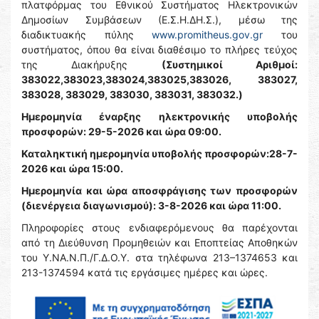
πλατφόρμας του Εθνικού Συστήματος Ηλεκτρονικών
Δημοσίων Συμβάσεων (Ε.Σ.Η.ΔΗ.Σ.), μέσω της
διαδικτυακής πύλης
www.promitheus.gov.gr
του
συστήματος, όπου θα είναι διαθέσιμο το πλήρες τεύχος
της Διακήρυξης
(Συστημικοί Αριθμοί:
383022,383023,383024,383025,383026, 383027,
383028, 383029, 383030, 383031, 383032.)
Ημερομηνία έναρξης ηλεκτρονικής υποβολής
προσφορών: 29-5-2026 και ώρα 09:00.
Καταληκτική ημερομηνία υποβολής προσφορών:28-7-
2026 και ώρα 15:00.
Ημερομηνία και ώρα αποσφράγισης των προσφορών
(διενέργεια διαγωνισμού): 3-8-2026 και ώρα 11:00.
Πληροφορίες στους ενδιαφερόμενους θα παρέχονται
από τη Διεύθυνση Προμηθειών και Εποπτείας Αποθηκών
του Υ.ΝΑ.Ν.Π./Γ.Δ.Ο.Υ. στα τηλέφωνα 213–1374653 και
213-1374594 κατά τις εργάσιμες ημέρες και ώρες.