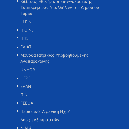
Κώδικας Ηθικής και Επαγγελματικής
Συμπεριφοράς Υπαλλήλων του Δημοσίου
Τομέα
Ι.Ι.Ε.Ν.
Π.Ο.Ν.
Π.Σ.
ΕΛ.ΑΣ.
Μονάδα Ιατρικώς Υποβοηθούμενης
Αναπαραγωγής
UNHCR
CEPOL
ΕΑΑΝ
Π.Ν.
ΓΕΕΘΑ
Περιοδικό “Λιμενική Ηχώ”
Λέσχη Αξιωματικών
Ν.Ν.Α.