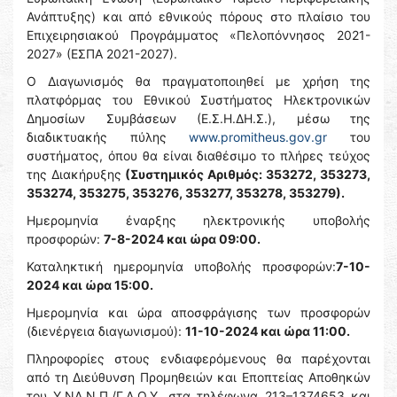
Ανάπτυξης) και από εθνικούς πόρους στο πλαίσιο του
Επιχειρησιακού Προγράμματος «Πελοπόννησος 2021-
2027» (ΕΣΠΑ 2021-2027).
Ο Διαγωνισμός θα πραγματοποιηθεί με χρήση της
πλατφόρμας του Εθνικού Συστήματος Ηλεκτρονικών
Δημοσίων Συμβάσεων (Ε.Σ.Η.ΔΗ.Σ.), μέσω της
διαδικτυακής πύλης
www.promitheus.gov.gr
του
συστήματος, όπου θα είναι διαθέσιμο το πλήρες τεύχος
της Διακήρυξης
(Συστημικός Αριθμός:
353272, 353273,
353274, 353275, 353276, 353277, 353278, 353279).
Ημερομηνία έναρξης ηλεκτρονικής υποβολής
προσφορών:
7-8-2024 και ώρα 09:00.
Καταληκτική ημερομηνία υποβολής προσφορών:
7-10-
2024 και ώρα 15:00.
Ημερομηνία και ώρα αποσφράγισης των προσφορών
(διενέργεια διαγωνισμού):
11-10-2024 και ώρα 11:00.
Πληροφορίες στους ενδιαφερόμενους θα παρέχονται
από τη Διεύθυνση Προμηθειών και Εποπτείας Αποθηκών
του Υ.ΝΑ.Ν.Π./Γ.Δ.Ο.Υ. στα τηλέφωνα 213–1374653 και