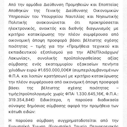
Από την αρμόδια Διεύθυνση Προμηθειών και Εποπτείας
Αποθηκών της Γενικής Διεύθυνσης Οικονομικών
Υπηρεσιών του Υπουργείου Ναυτιλίας και Νησιωτικής
Πολιτικής ανακοινώνεται ότι προκηρύσσεται
ηλεκτρονικός, ανοικτός και διεθνής διαγωνισμός με
κριτήριο κατακύρωσης την πλέον συμφέρουσα από
οικονομική άποψη προσφορά βάσει βέλτιστης σχέσης
ποιότητας – τιμής για την «Προμήθεια τεχνικού και
εκπαιδευτικού εξοπλισμού για την ΑΕΝ/Πλοιάρχων/
Λακωνίας», συνολικής προϋπολογισθείσας αξίας
σύμβασης ενός εκατομμυρίου εξακοσίων πενήντα
χιλιάδων ευρώ #1.650.000,00€# (συμπεριλαμβανομένων
Φ.Π.Α. και λοιπών κρατήσεων) με κριτήριο κατακύρωσης
την πλέον συμφέρουσα από οικονομική άποψη προσφορά
βάσει της βέλτιστης σχέσης ποιότητας –
τιμής(προϋπολογισμός χωρίς ΦΠΑ: 1.330.645,16€, Φ.Π.Α.:
319.354,84€) Ειδικότερα, η παρούσα διαδικασία
σύναψης δημόσιας σύμβασης αφορά την προμήθεια των
κάτωθι ειδών:
Η παρούσα σύμβαση συγχρηματοδοτείται από την
Ευρωπαϊκή Ένωση (Ευρωπαϊκό Ταμείο Περιφερειακής