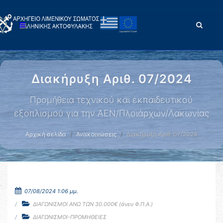
Διακήρυξη Αριθ. 07/2024
Προμήθεια τεχνικού και εκπαιδευτικού
εξοπλισμού για την ΑΕΝ/Πλοιάρχων/Λακωνίας
Αρχική σελίδα
Ανακοινώσεις
Διακήρυξη Αριθ. 07/2024
07/08/2024 1:06 μμ.
ΔΙΑΓΩΝΙΣΜΟΙ ΑΝΩ ΤΩΝ 30.000€ (άνευ Φ.Π.Α.)
ΔΙΑΓΩΝΙΣΜΟΙ-ΠΡΟΜΗΘΕΙΕΣ