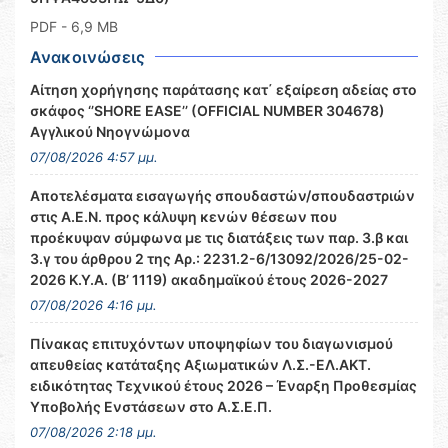
PDF
- 6,9 MB
Ανακοινώσεις
Αίτηση χορήγησης παράτασης κατ΄ εξαίρεση αδείας στο
σκάφος ‘’SHORE EASE’’ (OFFICIAL NUMBER 304678)
Αγγλικού Νηογνώμονα
07/08/2026 4:57 μμ.
Αποτελέσματα εισαγωγής σπουδαστών/σπουδαστριών
στις Α.Ε.Ν. προς κάλυψη κενών θέσεων που
προέκυψαν σύμφωνα με τις διατάξεις των παρ. 3.β και
3.γ του άρθρου 2 της Αρ.: 2231.2-6/13092/2026/25-02-
2026 Κ.Υ.Α. (Β’ 1119) ακαδημαϊκού έτους 2026-2027
07/08/2026 4:16 μμ.
Πίνακας επιτυχόντων υποψηφίων του διαγωνισμού
απευθείας κατάταξης Αξιωματικών Λ.Σ.-ΕΛ.ΑΚΤ.
ειδικότητας Τεχνικού έτους 2026 – Έναρξη Προθεσμίας
Υποβολής Ενστάσεων στο Α.Σ.Ε.Π.
07/08/2026 2:18 μμ.