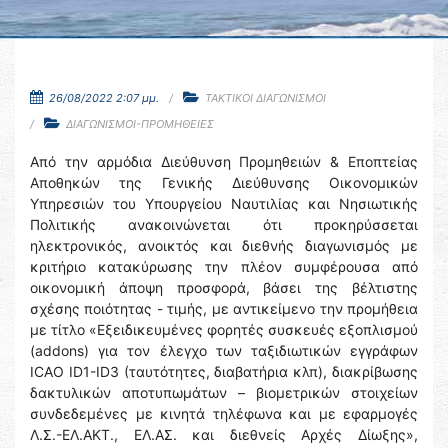
26/08/2022 2:07 μμ.
ΤΑΚΤΙΚΟΙ ΔΙΑΓΩΝΙΣΜΟΙ
ΔΙΑΓΩΝΙΣΜΟΙ-ΠΡΟΜΗΘΕΙΕΣ
Από την αρμόδια Διεύθυνση Προμηθειών & Εποπτείας
Αποθηκών της Γενικής Διεύθυνσης Οικονομικών
Υπηρεσιών του Υπουργείου Ναυτιλίας και Νησιωτικής
Πολιτικής ανακοινώνεται ότι προκηρύσσεται
ηλεκτρονικός, ανοικτός και διεθνής διαγωνισμός με
κριτήριο κατακύρωσης την πλέον συμφέρουσα από
οικονομική άποψη προσφορά, βάσει της βέλτιστης
σχέσης ποιότητας - τιμής, με αντικείμενο την προμήθεια
με τίτλο «Εξειδικευμένες φορητές συσκευές εξοπλισμού
(addons) για τον έλεγχο των ταξιδιωτικών εγγράφων
ICAO ID1-ID3 (ταυτότητες, διαβατήρια κλπ), διακρίβωσης
δακτυλικών αποτυπωμάτων – βιομετρικών στοιχείων
συνδεδεμένες με κινητά τηλέφωνα και με εφαρμογές
Λ.Σ.-ΕΛ.ΑΚΤ., ΕΛ.ΑΣ. και διεθνείς Αρχές Δίωξης»,