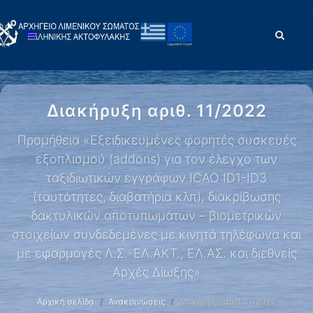
Διακήρυξη αριθ. 11/2022
Προμήθεια «Εξειδικευμένες φορητές συσκευές
εξοπλισμού (addons) για τον έλεγχο των
ταξιδιωτικών εγγράφων ICAO ID1-ID3
(ταυτότητες, διαβατήρια κλπ), διακρίβωσης
δακτυλικών αποτυπωμάτων – βιομετρικών
στοιχείων συνδεδεμένες με κινητά τηλέφωνα και
με εφαρμογές Λ.Σ.-ΕΛ.ΑΚΤ., ΕΛ.ΑΣ. και διεθνείς
Αρχές Δίωξης»
Αρχική σελίδα
Ανακοινώσεις
Διακήρυξη αριθ. 11/2022