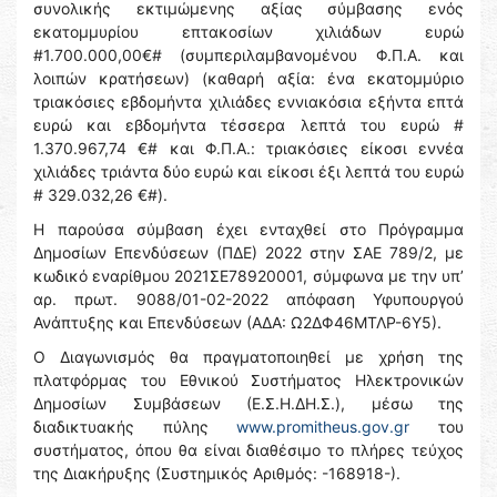
συνολικής εκτιμώμενης αξίας σύμβασης ενός
εκατομμυρίου επτακοσίων χιλιάδων ευρώ
#1.700.000,00€# (συμπεριλαμβανομένου Φ.Π.Α. και
λοιπών κρατήσεων) (καθαρή αξία: ένα εκατομμύριο
τριακόσιες εβδομήντα χιλιάδες εννιακόσια εξήντα επτά
ευρώ και εβδομήντα τέσσερα λεπτά του ευρώ #
1.370.967,74 €# και Φ.Π.Α.: τριακόσιες είκοσι εννέα
χιλιάδες τριάντα δύο ευρώ και είκοσι έξι λεπτά του ευρώ
# 329.032,26 €#).
Η παρούσα σύμβαση έχει ενταχθεί στο Πρόγραμμα
Δημοσίων Επενδύσεων (ΠΔΕ) 2022 στην ΣΑΕ 789/2, με
κωδικό εναρίθμου 2021ΣΕ78920001, σύμφωνα με την υπ’
αρ. πρωτ. 9088/01-02-2022 απόφαση Υφυπουργού
Ανάπτυξης και Επενδύσεων (ΑΔΑ: Ω2ΔΦ46ΜΤΛΡ-6Υ5).
Ο Διαγωνισμός θα πραγματοποιηθεί με χρήση της
πλατφόρμας του Εθνικού Συστήματος Ηλεκτρονικών
Δημοσίων Συμβάσεων (Ε.Σ.Η.ΔΗ.Σ.), μέσω της
διαδικτυακής πύλης
www.promitheus.gov.gr
του
συστήματος, όπου θα είναι διαθέσιμο το πλήρες τεύχος
της Διακήρυξης (Συστημικός Αριθμός: -168918-).