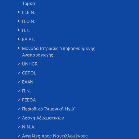
Τομέα
Ι.Ι.Ε.Ν.
Π.Ο.Ν.
Π.Σ.
ΕΛ.ΑΣ.
Μονάδα Ιατρικώς Υποβοηθούμενης
Αναπαραγωγής
UNHCR
CEPOL
ΕΑΑΝ
Π.Ν.
ΓΕΕΘΑ
Περιοδικό “Λιμενική Ηχώ”
Λέσχη Αξιωματικών
Ν.Ν.Α.
Αγγελίες προς Ναυτιλλομένους