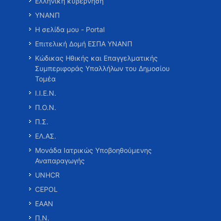
Ελληνική κυβέρνηση
ΥΝΑΝΠ
Η σελίδα μου - Portal
Επιτελική Δομή ΕΣΠΑ ΥΝΑΝΠ
Κώδικας Ηθικής και Επαγγελματικής
Συμπεριφοράς Υπαλλήλων του Δημοσίου
Τομέα
Ι.Ι.Ε.Ν.
Π.Ο.Ν.
Π.Σ.
ΕΛ.ΑΣ.
Μονάδα Ιατρικώς Υποβοηθούμενης
Αναπαραγωγής
UNHCR
CEPOL
ΕΑΑΝ
Π.Ν.