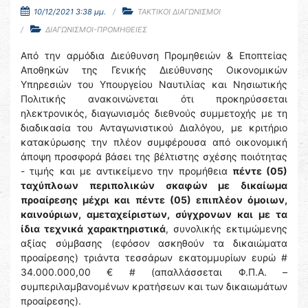
10/12/2021 3:38 μμ.
ΤΑΚΤΙΚΟΙ ΔΙΑΓΩΝΙΣΜΟΙ
ΔΙΑΓΩΝΙΣΜΟΙ-ΠΡΟΜΗΘΕΙΕΣ
Από την αρμόδια Διεύθυνση Προμηθειών & Εποπτείας
Αποθηκών της Γενικής Διεύθυνσης Οικονομικών
Υπηρεσιών του Υπουργείου Ναυτιλίας και Νησιωτικής
Πολιτικής ανακοινώνεται ότι προκηρύσσεται
ηλεκτρονικός, διαγωνισμός διεθνούς συμμετοχής με τη
διαδικασία του Ανταγωνιστικού Διαλόγου, με κριτήριο
κατακύρωσης την πλέον συμφέρουσα από οικονομική
άποψη προσφορά βάσει της βέλτιστης σχέσης ποιότητας
- τιμής και με αντικείμενο την προμήθεια
πέντε (05)
ταχύπλοων περιπολικών σκαφών με δικαίωμα
προαίρεσης μέχρι και πέντε (05) επιπλέον όμοιων,
καινούριων, αμεταχείριστων, σύγχρονων και με τα
ίδια τεχνικά χαρακτηριστικά
, συνολικής εκτιμώμενης
αξίας σύμβασης (εφόσον ασκηθούν τα δικαιώματα
προαίρεσης) τριάντα τεσσάρων εκατομμυρίων ευρώ #
34.000.000,00 € # (απαλλάσσεται Φ.Π.Α. –
συμπεριλαμβανομένων κρατήσεων και των δικαιωμάτων
προαίρεσης).