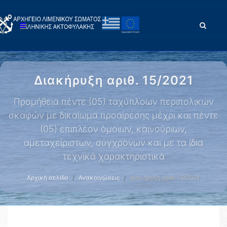
Διακήρυξη αριθ. 15/2021
Προμήθεια πέντε (05) ταχύπλοων περιπολικών
σκαφών με δικαίωμα προαίρεσης μέχρι και πέντε
(05) επιπλέον όμοιων, καινούριων,
αμεταχείριστων, σύγχρονων και με τα ίδια
τεχνικά χαρακτηριστικά
Αρχική σελίδα
Ανακοινώσεις
Διακήρυξη αριθ. 15/2021