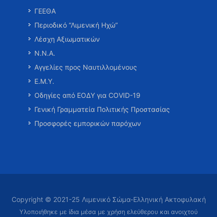
ΓΕΕΘΑ
Περιοδικό “Λιμενική Ηχώ”
Λέσχη Αξιωματικών
Ν.Ν.Α.
Αγγελίες προς Ναυτιλλομένους
Ε.Μ.Υ.
Οδηγίες από ΕΟΔΥ για COVID-19
Γενική Γραμματεία Πολιτικής Προστασίας
Προσφορές εμπορικών παρόχων
Copyright © 2021-25 Λιμενικό Σώμα-Ελληνική Ακτοφυλακή
Υλοποιήθηκε με ίδια μέσα με χρήση ελεύθερου και ανοιχτού