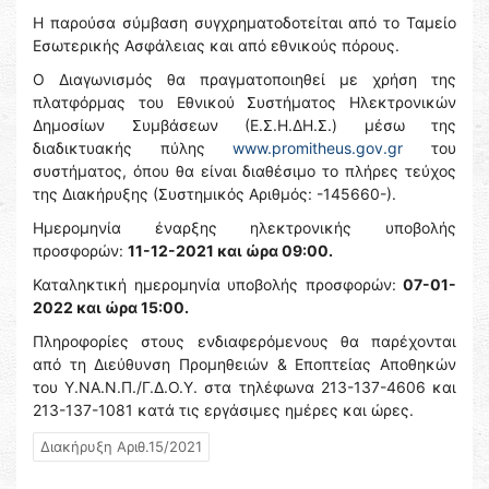
Η παρούσα σύμβαση συγχρηματοδοτείται από το Ταμείο
Εσωτερικής Ασφάλειας και από εθνικούς πόρους.
Ο Διαγωνισμός θα πραγματοποιηθεί με χρήση της
πλατφόρμας του Εθνικού Συστήματος Ηλεκτρονικών
Δημοσίων Συμβάσεων (Ε.Σ.Η.ΔΗ.Σ.) μέσω της
διαδικτυακής πύλης
www.promitheus.gov.gr
του
συστήματος, όπου θα είναι διαθέσιμο το πλήρες τεύχος
της Διακήρυξης (Συστημικός Αριθμός: -145660-).
Ημερομηνία έναρξης ηλεκτρονικής υποβολής
προσφορών:
11-12-2021 και ώρα 09:00.
Καταληκτική ημερομηνία υποβολής προσφορών:
07-01-
2022 και ώρα 15:00.
Πληροφορίες στους ενδιαφερόμενους θα παρέχονται
από τη Διεύθυνση Προμηθειών & Εποπτείας Αποθηκών
του Υ.ΝΑ.Ν.Π./Γ.Δ.Ο.Υ. στα τηλέφωνα 213-137-4606 και
213-137-1081 κατά τις εργάσιμες ημέρες και ώρες.
Διακήρυξη Αριθ.15/2021