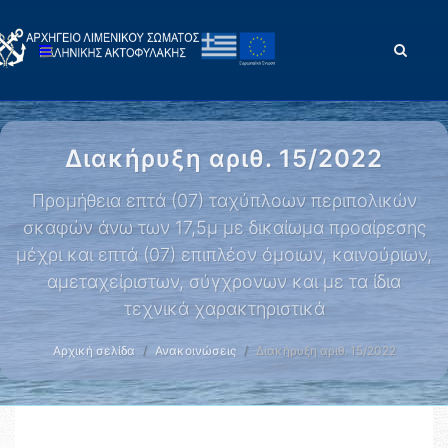
Διακήρυξη αριθ. 15/2022
Προμήθεια επτά (07) ταχύπλοων περιπολικών
σκαφών άνω των 17,5μ με δικαίωμα προαίρεσης
μέχρι και επτά (07) επιπλέον όμοιων, καινούριων,
αμεταχείριστων, σύγχρονων και με τα ίδια
τεχνικά χαρακτηριστικά
Αρχική σελίδα
Ανακοινώσεις
Διακήρυξη αριθ. 15/2022