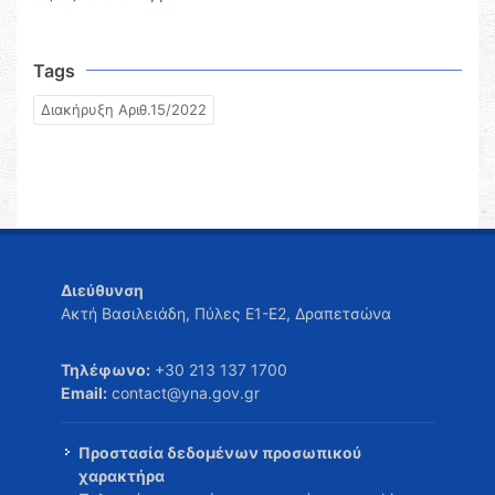
Tags
Διακήρυξη Αριθ.15/2022
Διεύθυνση
Ακτή Βασιλειάδη, Πύλες Ε1-Ε2, Δραπετσώνα
Τηλέφωνο:
+30 213 137 1700
Email:
contact@yna.gov.gr
Προστασία δεδομένων προσωπικού
χαρακτήρα