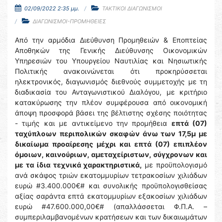
02/09/2022 2:35 μμ.
ΤΑΚΤΙΚΟΙ ΔΙΑΓΩΝΙΣΜΟΙ
ΔΙΑΓΩΝΙΣΜΟΙ-ΠΡΟΜΗΘΕΙΕΣ
Από την αρμόδια Διεύθυνση Προμηθειών & Εποπτείας
Αποθηκών της Γενικής Διεύθυνσης Οικονομικών
Υπηρεσιών του Υπουργείου Ναυτιλίας και Νησιωτικής
Πολιτικής ανακοινώνεται ότι προκηρύσσεται
ηλεκτρονικός, διαγωνισμός διεθνούς συμμετοχής με τη
διαδικασία του Ανταγωνιστικού Διαλόγου, με κριτήριο
κατακύρωσης την πλέον συμφέρουσα από οικονομική
άποψη προσφορά βάσει της βέλτιστης σχέσης ποιότητας
- τιμής και με αντικείμενο την προμήθεια
επτά (07)
ταχύπλοων περιπολικών σκαφών άνω των 17,5μ με
δικαίωμα προαίρεσης μέχρι και επτά (07) επιπλέον
όμοιων, καινούριων, αμεταχείριστων, σύγχρονων και
με τα ίδια τεχνικά χαρακτηριστικά,
με προϋπολογισμό
ανά σκάφος τριών εκατομμυρίων τετρακοσίων χιλιάδων
ευρώ #3.400.000€# και συνολικής προϋπολογισθείσας
αξίας σαράντα επτά εκατομμυρίων εξακοσίων χιλιάδων
ευρώ #47.600.000,00€# (απαλλάσσεται Φ.Π.Α. –
συμπεριλαμβανομένων κρατήσεων και των δικαιωμάτων