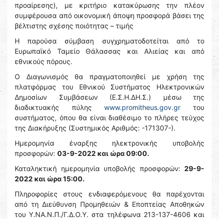
προαίρεσης), με κριτήριο κατακύρωσης την πλέον
συμφέρουσα από οικονομική άποψη προσφορά βάσει της
βέλτιστης σχέσης ποιότητας – τιμής
Η παρούσα σύμβαση συγχρηματοδοτείται από το
Ευρωπαϊκό Ταμείο Θάλασσας και Αλιείας και από
εθνικούς πόρους.
Ο Διαγωνισμός θα πραγματοποιηθεί με χρήση της
πλατφόρμας του Εθνικού Συστήματος Ηλεκτρονικών
Δημοσίων Συμβάσεων (Ε.Σ.Η.ΔΗ.Σ.) μέσω της
διαδικτυακής πύλης
www.promitheus.gov.gr
του
συστήματος, όπου θα είναι διαθέσιμο το πλήρες τεύχος
της Διακήρυξης (Συστημικός Αριθμός: -171307-).
Ημερομηνία έναρξης ηλεκτρονικής υποβολής
προσφορών:
03-9-2022 και ώρα 09:00.
Καταληκτική ημερομηνία υποβολής προσφορών:
29-9-
2022 και ώρα 15:00.
Πληροφορίες στους ενδιαφερόμενους θα παρέχονται
από τη Διεύθυνση Προμηθειών & Εποπτείας Αποθηκών
του Υ.ΝΑ.Ν.Π./Γ.Δ.Ο.Υ. στα τηλέφωνα 213-137-4606 και