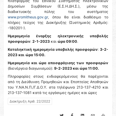
πλατφόρμας του Εθνικού Συστήματος Ηλεκτρονικών
Δημοσίων Συμβάσεων (Ε.Σ.Η.ΔΗ.Σ.), μέσω της
διαδικτυακής πύλης του συστήματος
www.promitheus.gov.gr
, όπου θα είναι διαθέσιμο το
πλήρες τεύχος της Διακήρυξης (Συστημικός Αριθμός:
-180201-).
Ημερομηνία έναρξης ηλεκτρονικής υποβολής
προσφορών
:
2-1-2023
και
ώρα 09:00
.
Καταληκτική ημερομηνία υποβολής προσφορών
:
3-2-
2023
και
ώρα 15:00.
Ημερομηνία και ώρα αποσφράγισης των προσφορών
(διενέργεια διαγωνισμού):
9-2-2023 και ώρα 11:00.
Πληροφορίες στους ενδιαφερόμενους θα παρέχονται
από τη Διεύθυνση Προμηθειών και Εποπτείας Αποθηκών
του Υ.ΝΑ.Ν.Π./Γ.Δ.Ο.Υ. στα τηλέφωνα 213-137-4210 και
213-137-1081 κατά τις εργάσιμες ημέρες και ώρες
Διακήρυξη Αριθ. 22/2022