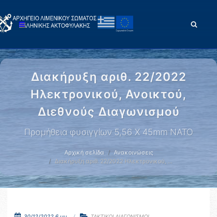
Διακήρυξη αριθ. 22/2022
Ηλεκτρονικού, Ανοικτού,
Διεθνούς Διαγωνισμού
Προμήθεια φυσιγγίων 5,56 Χ 45mm NATO
Αρχική σελίδα
Ανακοινώσεις
Διακήρυξη αριθ. 22/2022 Ηλεκτρονικού, …
30/12/2022 6 μμ.
ΤΑΚΤΙΚΟΙ ΔΙΑΓΩΝΙΣΜΟΙ