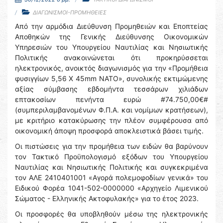
ΔΙΑΓΩΝΙΣΜΟΙ-ΠΡΟΜΗΘΕΙΕΣ
Από την αρμόδια Διεύθυνση Προμηθειών και Εποπτείας
Αποθηκών της Γενικής Διεύθυνσης Οικονομικών
Υπηρεσιών του Υπουργείου Ναυτιλίας και Νησιωτικής
Πολιτικής ανακοινώνεται ότι προκηρύσσεται
ηλεκτρονικός, ανοικτός διαγωνισμός για την «Προμήθεια
φυσιγγίων 5,56 Χ 45mm NATO», συνολικής εκτιμώμενης
αξίας σύμβασης εβδομήντα τεσσάρων χιλιάδων
επτακοσίων πενήντα ευρώ #74.750,00€#
(συμπεριλαμβανομένων Φ.Π.Α. και νομίμων κρατήσεων),
με κριτήριο κατακύρωσης την πλέον συμφέρουσα από
οικονομική άποψη προσφορά αποκλειστικά βάσει τιμής.
Οι πιστώσεις για την προμήθεια των ειδών θα βαρύνουν
τον Τακτικό Προϋπολογισμό εξόδων του Υπουργείου
Ναυτιλίας και Νησιωτικής Πολιτικής και συγκεκριμένα
τον ΑΛΕ 2410401001 «Αγορά πολεμοφοδίων γενικά» του
Ειδικού Φορέα 1041-502-0000000 «Αρχηγείο Λιμενικού
Σώματος - Ελληνικής Ακτοφυλακής» για το έτος 2023.
Οι προσφορές θα υποβληθούν μέσω της ηλεκτρονικής