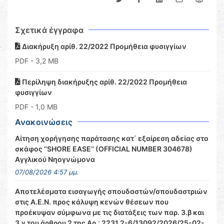
Σχετικά έγγραφα
Διακήρυξη αρίθ. 22/2022 Προμήθεια φυσιγγίων
PDF
- 3,2 MB
Περίληψη διακήρυξης αρίθ. 22/2022 Προμήθεια
φυσιγγίων
PDF
- 1,0 MB
Ανακοινώσεις
Αίτηση χορήγησης παράτασης κατ΄ εξαίρεση αδείας στο
σκάφος ‘’SHORE EASE’’ (OFFICIAL NUMBER 304678)
Αγγλικού Νηογνώμονα
07/08/2026 4:57 μμ.
Αποτελέσματα εισαγωγής σπουδαστών/σπουδαστριών
στις Α.Ε.Ν. προς κάλυψη κενών θέσεων που
προέκυψαν σύμφωνα με τις διατάξεις των παρ. 3.β και
3.γ του άρθρου 2 της Αρ.: 2231.2-6/13092/2026/25-02-