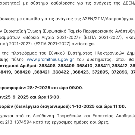
βαρύτητας) με σύστημα καθαίρεσης για τις ανάγκες της ΔΣΕΝ
διάσωσης με επωτίδα για τις ανάγκες της ΔΣΕΝ/ΣΠΜ/Ασπροπύργου.
ν Ευρωπαϊκή Ένωση (Ευρωπαϊκό Ταμείο Περιφερειακής Ανάπτυξη
αμμάτων «Βόρειο Αιγαίο 2021-2027» (ΕΣΠΑ 2021-2027), «Κεν
ική 2021-2027» (ΕΣΠΑ 2021-2027) αντίστοιχα.
η της πλατφόρμας του Εθνικού Συστήματος Ηλεκτρονικών Δημ
υακής πύλης
www.promitheus.gov.gr
του συστήματος, όπου θα 
στημικοί Αριθμοί:
368408, 368409, 368410, 368411, 368412, 3
68419, 368420 ,368421 ,368422 ,368423, 372895, 372896, 37
προσφορών: 28-7-2025 και ώρα 09:00.
:25-9-2025 και ώρα 15:00.
ρών (διενέργεια διαγωνισμού): 1-10-2025 και ώρα 11:00.
χονται από τη Διεύθυνση Προμηθειών και Εποπτείας Αποθηκώ
αι 213-1374594 κατά τις εργάσιμες ημέρες και ώρες.