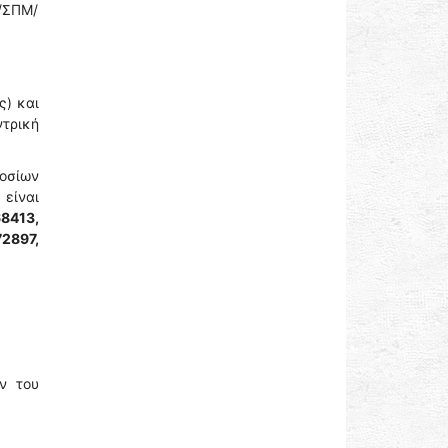
/ΣΠΜ/
ς) και
τρική
οσίων
είναι
68413,
2897,
ν του