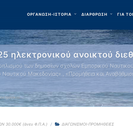
ΟΡΓΑΝΩΣΗ-ΙΣΤΟΡΙΑ
ΔΙΑΡΘΡΩΣΗ
ΓΙΑ ΤΟ
25 ηλεκτρονικού ανοικτού διε
οπλισμού των δημοσίων σχολών Εμπορικού Ναυτικού 
ύ Ναυτικού Μακεδονίας» , «Προμήθεια και Αναβάθμι
λεκτρονικού …
Ν 30.000€ (άνευ Φ.Π.Α.)
ΔΙΑΓΩΝΙΣΜΟΙ-ΠΡΟΜΗΘΕΙΕΣ