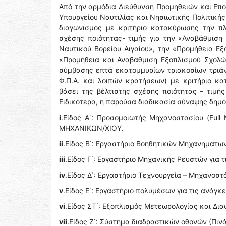
Από την αρμόδια Διεύθυνση Προμηθειών και Επ
Υπουργείου Ναυτιλίας και Νησιωτικής Πολιτικής
διαγωνισμός με κριτήριο κατακύρωσης την π
σχέσης ποιότητας- τιμής για την «Αναβάθμισ
Ναυτικού Βορείου Αιγαίου», την «Προμήθεια Ε
«Προμήθεια και Αναβάθμιση Εξοπλισμού Σχολώ
σύμβασης επτά εκατομμυρίων τριακοσίων τριά
Φ.Π.Α. και λοιπών κρατήσεων) με κριτήριο 
βάσει της βέλτιστης σχέσης ποιότητας – τιμής
Ειδικότερα, η παρούσα διαδικασία σύναψης δημ
i
.Είδος Α΄: Προσομοιωτής Μηχανοστασίου (Full 
ΜΗΧΑΝΙΚΩΝ/ΧΙΟΥ.
ii
.Είδος Β΄: Εργαστήριο Βοηθητικών Μηχανημάτω
iii
.Είδος Γ΄: Εργαστήριο Μηχανικής Ρευστών για
iv
.Είδος Δ΄: Εργαστήριο Τεχνουργεία – Μηχανοσ
v
.Είδος Ε΄: Εργαστήριο πολυμέσων για τις αν
vi
.Είδος ΣΤ΄: Εξοπλισμός Μετεωρολογίας και 
vii
.Είδος Ζ΄: Σύστημα διαδραστικών οθονών (Πι