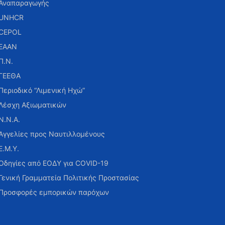
Αναπαραγωγής
UNHCR
CEPOL
ΕΑΑΝ
Π.Ν.
ΓΕΕΘΑ
Περιοδικό “Λιμενική Ηχώ”
Λέσχη Αξιωματικών
Ν.Ν.Α.
Αγγελίες προς Ναυτιλλομένους
Ε.Μ.Υ.
Οδηγίες από ΕΟΔΥ για COVID-19
Γενική Γραμματεία Πολιτικής Προστασίας
Προσφορές εμπορικών παρόχων