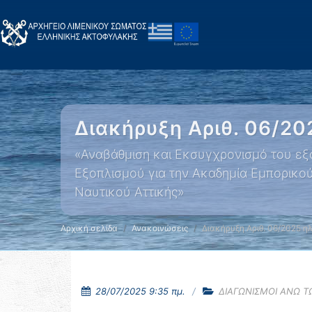
Διακήρυξη Αριθ. 06/20
«Αναβάθμιση και Εκσυγχρονισμό του εξ
Εξοπλισμού για την Ακαδημία Εμπορικο
Ναυτικού Αττικής»
Αρχική σελίδα
Ανακοινώσεις
Διακήρυξη Αριθ. 06/2025 η
28/07/2025 9:35 πμ.
ΔΙΑΓΩΝΙΣΜΟΙ ΑΝΩ ΤΩ