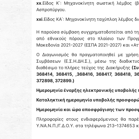
xx
.Είδος Κ΄: Μηχανοκίνητη σωστική λέμβος (
Ασπροπύργου.
xxi
.Είδος ΚΑ΄: Μηχανοκίνητη ταχύπλοη λέμβος 
Η παρούσα σύμβαση συγχρηματοδοτείται από τη
από εθνικούς πόρους στο πλαίσιο των Προγρ
Μακεδονία 2021-2027 (ΕΣΠΑ 2021-2027) και «Αττ
Ο Διαγωνισμός θα πραγματοποιηθεί με χρήσ
Συμβάσεων (Ε.Σ.Η.ΔΗ.Σ.), μέσω της διαδικτ
διαθέσιμο το πλήρες τεύχος της Διακήρυξης
(Συ
368414, 368415, ,368416, 368417, 368418, 3
372898, 372899.)
Ημερομηνία έναρξης ηλεκτρονικής υποβολής 
Καταληκτική ημερομηνία υποβολής προσφορών
Ημερομηνία και ώρα αποσφράγισης των προσφο
Πληροφορίες στους ενδιαφερόμενους θα παρέ
Υ.ΝΑ.Ν.Π./Γ.Δ.Ο.Υ. στα τηλέφωνα 213–1374653 κ