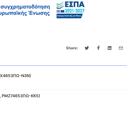
Share:
ΖΧΧ4653ΠΩ-Ν3Ν)
9, ΡΜΖ74653ΠΩ-ΚΚ5)