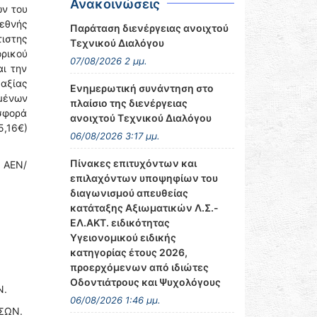
Ανακοινώσεις
ών του
ιεθνής
Παράταση διενέργειας ανοιχτού
ιστης
Τεχνικού Διαλόγου
ρικού
07/08/2026 2 μμ.
αι την
αξίας
Ενημερωτική συνάντηση στο
μένων
πλαίσιο της διενέργειας
σφορά
ανοιχτού Τεχνικού Διαλόγου
5,16€)
06/08/2026 3:17 μμ.
Πίνακες επιτυχόντων και
ς ΑΕΝ/
επιλαχόντων υποψηφίων του
διαγωνισμού απευθείας
κατάταξης Αξιωματικών Λ.Σ.-
ΕΛ.ΑΚΤ. ειδικότητας
Υγειονομικού ειδικής
κατηγορίας έτους 2026,
προερχόμενων από ιδιώτες
Οδοντιάτρους και Ψυχολόγους
Ν.
06/08/2026 1:46 μμ.
ΣΣΩΝ.