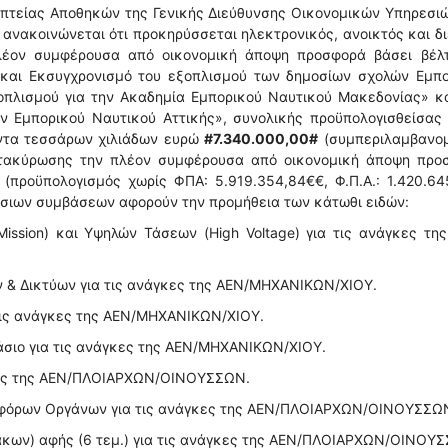
οπτείας Αποθηκών της Γενικής Διεύθυνσης Οικονομικών Υπηρεσι
 ανακοινώνεται ότι προκηρύσσεται ηλεκτρονικός, ανοικτός και δ
λέον συμφέρουσα από οικονομική άποψη προσφορά βάσει βέλτ
η και Εκσυγχρονισμό του εξοπλισμού των δημοσίων σχολών Εμπο
ξοπλισμού για την Ακαδημία Εμπορικού Ναυτικού Μακεδονίας» κ
ν Εμπορικού Ναυτικού Αττικής», συνολικής προϋπολογισθείσας 
ντα τεσσάρων χιλιάδων ευρώ
#7.340.000,00#
(συμπεριλαμβανο
κατακύρωσης την πλέον συμφέρουσα από οικονομική άποψη προ
 (προϋπολογισμός χωρίς ΦΠΑ: 5.919.354,84€€, Φ.Π.Α.: 1.420.64
όσιων συμβάσεων αφορούν την προμήθεια των κάτωθι ειδών:
Mission) και Υψηλών Τάσεων (High Voltage) για τις ανάγκες τη
ν & Δικτύων για τις ανάγκες της ΑΕΝ/ΜΗΧΑΝΙΚΩΝ/ΧΙΟΥ.
 τις ανάγκες της ΑΕΝ/ΜΗΧΑΝΙΚΩΝ/ΧΙΟΥ.
τάσιο για τις ανάγκες της ΑΕΝ/ΜΗΧΑΝΙΚΩΝ/ΧΙΟΥ.
άγκες της ΑΕΝ/ΠΛΟΙΑΡΧΩΝ/ΟΙΝΟΥΣΣΩΝ.
Διαφόρων Οργάνων για τις ανάγκες της ΑΕΝ/ΠΛΟΙΑΡΧΩΝ/ΟΙΝΟΥΣΣΩ
νάκων) αφής (6 τεμ.) για τις ανάγκες της ΑΕΝ/ΠΛΟΙΑΡΧΩΝ/ΟΙΝΟΥ