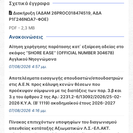
Σχετικά έγγραφα
Διακήρυξη (ΑΔΑΜ 26PROC018474519, ΑΔΑ
Ρ1Γ246ΝΩΑ7-ΦΟΕ)
PDF
- 2,3 MB
Ανακοινώσεις
Αίτηση χορήγησης παράτασης κατ΄ εξαίρεση αδείας στο
σκάφος ‘’SHORE EASE’’ (OFFICIAL NUMBER 304678)
Αγγλικού Νηογνώμονα
07/08/2026 4:57 μμ.
Αποτελέσματα εισαγωγής σπουδαστών/σπουδαστριών
στις Α.Ε.Ν. προς κάλυψη κενών θέσεων που
προέκυψαν σύμφωνα με τις διατάξεις των παρ. 3.β και
3.γ του άρθρου 2 της Αρ.: 2231.2-6/13092/2026/25-02-
2026 Κ.Υ.Α. (Β’ 1119) ακαδημαϊκού έτους 2026-2027
07/08/2026 4:16 μμ.
Πίνακας επιτυχόντων υποψηφίων του διαγωνισμού
απευθείας κατάταξης Αξιωματικών Λ.Σ.-ΕΛ.ΑΚΤ.