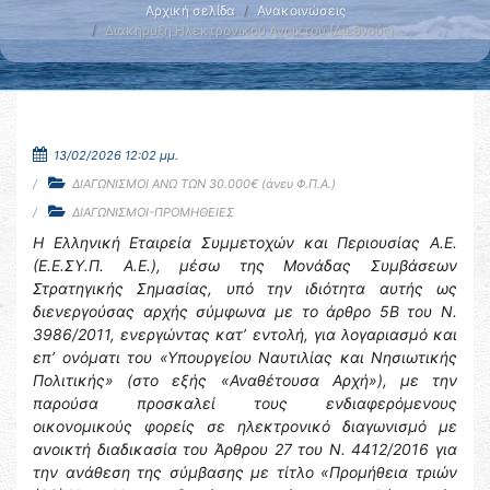
Αρχική σελίδα
Ανακοινώσεις
Διακήρυξη Ηλεκτρονικού Ανοικτού (Διεθνούς) …
13/02/2026 12:02 μμ.
ΔΙΑΓΩΝΙΣΜΟΙ ΑΝΩ ΤΩΝ 30.000€ (άνευ Φ.Π.Α.)
ΔΙΑΓΩΝΙΣΜΟΙ-ΠΡΟΜΗΘΕΙΕΣ
Η Ελληνική Εταιρεία
Συμμετοχών και Περιουσίας Α.Ε.
(Ε.Ε.ΣΥ.Π. A.E.), μέσω της Μονάδας Συμβάσεων
Στρατηγικής Σημασίας, υπό την ιδιότητα αυτής ως
διενεργούσας αρχής σύμφωνα με το άρθρο 5Β του Ν.
3986/2011, ενεργώντας κατ’ εντολή, για λογαριασμό και
επ’ ονόματι του «Υπουργείου Ναυτιλίας και Νησιωτικής
Πολιτικής» (στο εξής «Αναθέτουσα Αρχή»), με την
παρούσα προσκαλεί τους ενδιαφερόμενους
οικονομικούς φορείς σε ηλεκτρονικό διαγωνισμό με
ανοικτή διαδικασία του Άρθρου 27 του Ν. 4412/2016 για
την ανάθεση της σύμβασης με τίτλο «Προμήθεια τριών