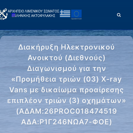
Διακήρυξη Ηλεκτρονικού
Ανοικτού (Διεθνούς)
Διαγωνισμού για την
«Προμήθεια τριών (03) X-ray
Vans με δικαίωμα προαίρεσης
επιπλέον τριών (3) οχημάτων»
(ΑΔΑΜ:26PROC018474519
ΑΔΑ:Ρ1Γ246ΝΩΑ7-ΦΟΕ)