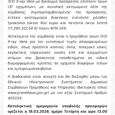
(03) X-ray Vans με δικαίωμα προαίρεσης επιπλέον τριών
(3) οχημάτων», με συνολική εκτιμώμενη αξία της
σύμβασης, συμπεριλαμβανομένης της προαίρεσης,
έντεκα εκατομμύρια διακόσιες ενενήντα χιλιάδες
τριακόσια είκοσι δύο ευρώ και πενήντα οκτώ λεπτά
(11.290.322,58 €) πλέον ΦΠΑ 24%.
Αντικείμενο της σύμβασης είναι η προμήθεια τριών (03)
X-ray Vans για τον εντοπισμό τυχόν απαγορευμένων
ειδών, όπως προϊόντα καπνού, όπλα, πολεμικό υλικό,
εκρηκτικά, ναρκωτικές ουσίες κλπ και κρυμμένων
ατόμων που βρίσκονται τοποθετημένα σε ειδικά
διαμορφωμένες κρύπτες σε οχήματα διαφόρων τύπων
και εμπορευματοκιβώτια.
Η διαδικασία είναι ανοιχτή και θα διεξαχθεί μέσω του
Εθνικού Ηλεκτρονικού Συστήματος Δημοσίων
Συμβάσεων Προμήθειες και Υπηρεσίες (δικτυακός τόπος
www.promitheus.gov.gr) με τον εξής Συστημικό Αριθμό:
405034.
Καταληκτική ημερομηνία υποβολής προσφορών
ορίζεται η 18.03.2026, ημέρα Τετάρτη και ώρα 13.00