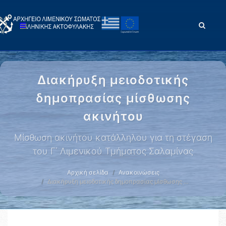
Διακήρυξη μειοδοτικής
δημοπρασίας μίσθωσης
ακινήτου
Μίσθωση ακινήτου κατάλληλου για τη στέγαση
του Γ΄ Λιμενικού Τμήματος Σαλαμίνας
Αρχική σελίδα
Ανακοινώσεις
Διακήρυξη μειοδοτικής δημοπρασίας μίσθωσης …