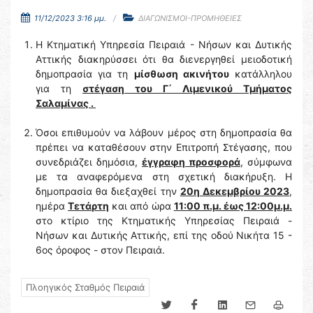
11/12/2023 3:16 μμ.
ΔΙΑΓΩΝΙΣΜΟΙ-ΠΡΟΜΗΘΕΙΕΣ
Η Κτηματική Υπηρεσία Πειραιά - Νήσων και Δυτικής
Αττικής διακηρύσσει ότι θα διενεργηθεί μειοδοτική
δημοπρασία για τη
μίσθωση ακινήτου
κατάλληλου
για τη
στέγαση του Γ΄ Λιμενικού Τμήματος
Σαλαμίνας .
Όσοι επιθυμούν να λάβουν μέρος στη δημοπρασία θα
πρέπει να καταθέσουν στην Επιτροπή Στέγασης, που
συνεδριάζει δημόσια,
έγγραφη προσφορά
, σύμφωνα
με τα αναφερόμενα στη σχετική διακήρυξη. Η
δημοπρασία θα διεξαχθεί την
20η Δεκεμβρίου 2023
,
ημέρα
Τετάρτη
και από ώρα
11:00 π.μ. έως 12:00μ.μ.
στο κτίριο της Κτηματικής Υπηρεσίας Πειραιά -
Νήσων και Δυτικής Αττικής, επί της οδού Νικήτα 15 -
6ος όροφος - στον Πειραιά.
Πλοηγικός Σταθμός Πειραιά