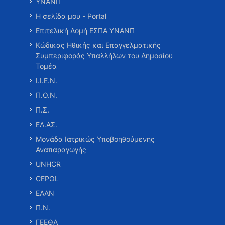
ΥΝΑΝΠ
Η σελίδα μου - Portal
Επιτελική Δομή ΕΣΠΑ ΥΝΑΝΠ
Κώδικας Ηθικής και Επαγγελματικής
Συμπεριφοράς Υπαλλήλων του Δημοσίου
Τομέα
Ι.Ι.Ε.Ν.
Π.Ο.Ν.
Π.Σ.
ΕΛ.ΑΣ.
Μονάδα Ιατρικώς Υποβοηθούμενης
Αναπαραγωγής
UNHCR
CEPOL
ΕΑΑΝ
Π.Ν.
ΓΕΕΘΑ