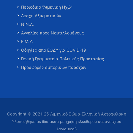
Περιοδικό “Λιμενική Ηχώ”
Λέσχη Αξιωματικών
Ν.Ν.Α.
Αγγελίες προς Ναυτιλλομένους
Ε.Μ.Υ.
Οδηγίες από ΕΟΔΥ για COVID-19
Γενική Γραμματεία Πολιτικής Προστασίας
Προσφορές εμπορικών παρόχων
Copyright © 2021-25 Λιμενικό Σώμα-Ελληνική Ακτοφυλακή
Υλοποιήθηκε με ίδια μέσα με χρήση ελεύθερου και ανοιχτού
λογισμικού