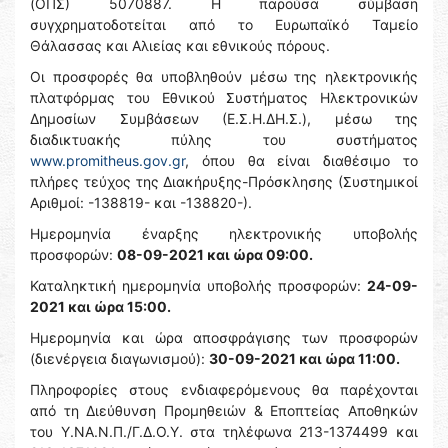
(ΟΠΣ) 5070887. Η παρούσα σύμβαση
συγχρηματοδοτείται από το Ευρωπαϊκό Ταμείο
Θάλασσας και Αλιείας και εθνικούς πόρους.
Οι προσφορές θα υποβληθούν μέσω της ηλεκτρονικής
πλατφόρμας του Εθνικού Συστήματος Ηλεκτρονικών
Δημοσίων Συμβάσεων (Ε.Σ.Η.ΔΗ.Σ.), μέσω της
διαδικτυακής πύλης του συστήματος
www.promitheus.gov.gr
, όπου θα είναι διαθέσιμο το
πλήρες τεύχος της Διακήρυξης-Πρόσκλησης (Συστημικοί
Αριθμοί: -138819- και -138820-).
Ημερομηνία έναρξης ηλεκτρονικής υποβολής
προσφορών:
08-09-2021 και ώρα 09:00.
Καταληκτική ημερομηνία υποβολής προσφορών:
24-09-
2021 και ώρα 15:00.
Ημερομηνία και ώρα αποσφράγισης των προσφορών
(διενέργεια διαγωνισμού):
30-09-2021 και ώρα 11:00.
Πληροφορίες στους ενδιαφερόμενους θα παρέχονται
από τη Διεύθυνση Προμηθειών & Εποπτείας Αποθηκών
του Υ.ΝΑ.Ν.Π./Γ.Δ.Ο.Υ. στα τηλέφωνα 213-1374499 και