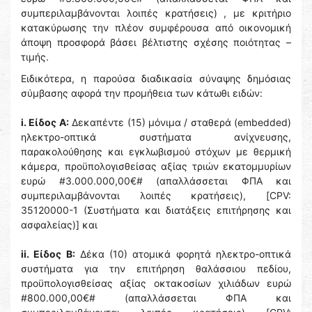
συμπεριλαμβάνονται λοιπές κρατήσεις) , με κριτήριο
κατακύρωσης την πλέον συμφέρουσα από οικονομική
άποψη προσφορά βάσει βέλτιστης σχέσης ποιότητας –
τιμής.
Ειδικότερα, η παρούσα διαδικασία σύναψης δημόσιας
σύμβασης αφορά την προμήθεια των κάτωθι ειδών:
i. Είδος Α:
Δεκαπέντε (15) μόνιμα / σταθερά (embedded)
ηλεκτρο-οπτικά συστήματα ανίχνευσης,
παρακολούθησης και εγκλωβισμού στόχων με θερμική
κάμερα, προϋπολογισθείσας αξίας τριών εκατομμυρίων
ευρώ #3.000.000,00€# (απαλλάσσεται ΦΠΑ και
συμπεριλαμβάνονται λοιπές κρατήσεις), [CPV:
35120000-1 (Συστήματα και διατάξεις επιτήρησης και
ασφαλείας)] και
ii. Είδος Β:
Δέκα (10) ατομικά φορητά ηλεκτρο-οπτικά
συστήματα για την επιτήρηση θαλάσσιου πεδίου,
προϋπολογισθείσας αξίας οκτακοσίων χιλιάδων ευρώ
#800.000,00€# (απαλλάσσεται ΦΠΑ και