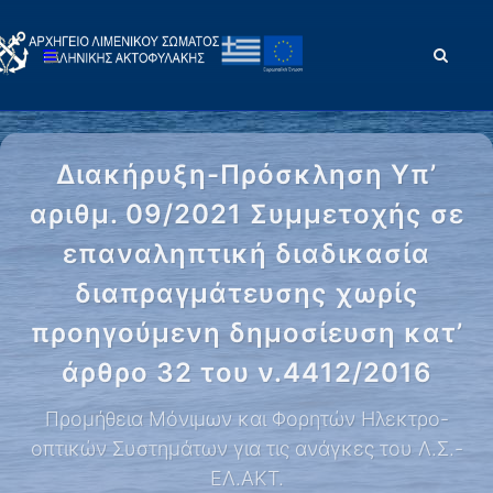
Διακήρυξη-Πρόσκληση Υπ’
αριθμ. 09/2021 Συμμετοχής σε
επαναληπτική διαδικασία
διαπραγμάτευσης χωρίς
προηγούμενη δημοσίευση κατ’
άρθρο 32 του ν.4412/2016
Προμήθεια Μόνιμων και Φορητών Ηλεκτρο-
οπτικών Συστημάτων για τις ανάγκες του Λ.Σ.-
ΕΛ.ΑΚΤ.