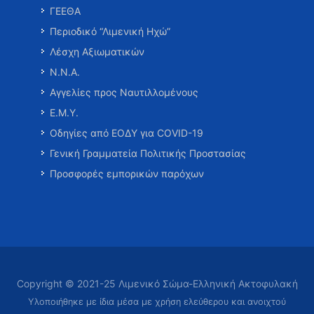
ΓΕΕΘΑ
Περιοδικό “Λιμενική Ηχώ”
Λέσχη Αξιωματικών
Ν.Ν.Α.
Αγγελίες προς Ναυτιλλομένους
Ε.Μ.Υ.
Οδηγίες από ΕΟΔΥ για COVID-19
Γενική Γραμματεία Πολιτικής Προστασίας
Προσφορές εμπορικών παρόχων
Copyright © 2021-25 Λιμενικό Σώμα-Ελληνική Ακτοφυλακή
Υλοποιήθηκε με ίδια μέσα με χρήση ελεύθερου και ανοιχτού