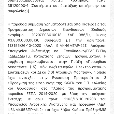
συμπεριλαμβάνονται λοιπές κρατήσεις) [CPV:
35120000-1 (Συστήματα και διατάξεις επιτήρησης και
ασφαλείας)].
Η παρούσα σύμβαση χρηματοδοτείται από Πιστώσεις του
Προγράμματος Δημοσίων Επενδύσεων (Κωδικός
εναρίθμου: 2020ΣΕ08610018, ΣΑΕ 086/1), ύψους
#3.800.000,00€#, σύμφωνα με την αριθ.πρωτ.:
113155/26-10-2020 (ΑΔΑ: 9ΙΜ446ΜΤΛΡ-221) Απόφαση
Υπουργείου Ανάπτυξης και Επενδύσεων/ΓΓΔΕ-ΕΣΠΑ/
ΓΔΔΕ/ΔΔΕ/Τμ. Κατάρτισης Ετησίων Προγραμμάτων. Η
σύμβαση περιλαμβάνεται στην Πράξη «Προμήθεια
Δεκαπέντε (15) Μόνιμων/Σταθερών Ηλεκτρο-οπτικών
Συστημάτων και Δέκα (10) Ατομικών Φορητών», η οποία
έχει ενταχθεί στην Ενωσιακή Προτεραιότητα 3
«Προαγωγή της εφαρμογής της ΚΑλΠ» του Ε.Π. «Αλιείας
και Θάλασσας» στο πλαίσιο της προγραμματικής
περιόδου ΕΣΠΑ 2014-2020, με βάση την απόφαση
ένταξης με αριθ. πρωτ.: 2163/16-10-20208 του
Υπουργείου Αγροτικής Ανάπτυξης και Τροφίμων (ΑΔΑ:
Ψ6ΝΜ4653ΠΓ-ΜΨ2) και έχει λάβει Κωδικό Πράξης/MIS