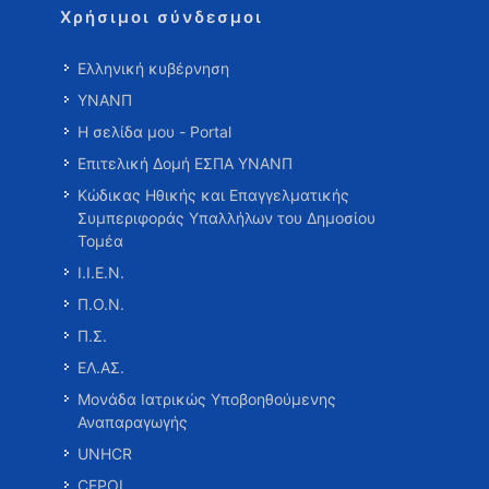
Χρήσιμοι σύνδεσμοι
Ελληνική κυβέρνηση
ΥΝΑΝΠ
Η σελίδα μου - Portal
Επιτελική Δομή ΕΣΠΑ ΥΝΑΝΠ
Κώδικας Ηθικής και Επαγγελματικής
Συμπεριφοράς Υπαλλήλων του Δημοσίου
Τομέα
Ι.Ι.Ε.Ν.
Π.Ο.Ν.
Π.Σ.
ΕΛ.ΑΣ.
Μονάδα Ιατρικώς Υποβοηθούμενης
Αναπαραγωγής
UNHCR
CEPOL