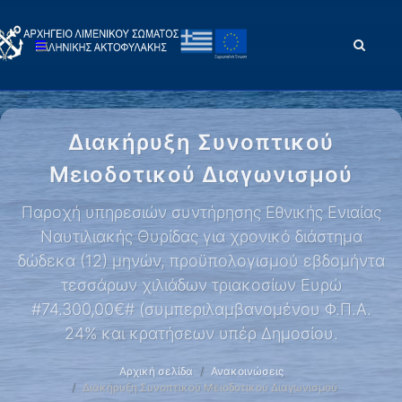
Διακήρυξη Συνοπτικού
Μειοδοτικού Διαγωνισμού
Παροχή υπηρεσιών συντήρησης Εθνικής Ενιαίας
Ναυτιλιακής Θυρίδας για χρονικό διάστημα
δώδεκα (12) μηνών, προϋπολογισμού εβδομήντα
τεσσάρων χιλιάδων τριακοσίων Ευρώ
#74.300,00€# (συμπεριλαμβανομένου Φ.Π.Α.
24% και κρατήσεων υπέρ Δημοσίου.
Αρχική σελίδα
Ανακοινώσεις
Διακήρυξη Συνοπτικού Μειοδοτικού Διαγωνισμού