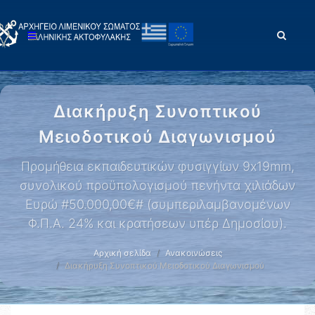
Διακήρυξη Συνοπτικού
Μειοδοτικού Διαγωνισμού
Προμήθεια εκπαιδευτικών φυσιγγίων 9x19mm,
συνολικού προϋπολογισμού πενήντα χιλιάδων
Ευρώ #50.000,00€# (συμπεριλαμβανομένων
Φ.Π.Α. 24% και κρατήσεων υπέρ Δημοσίου).
Αρχική σελίδα
Ανακοινώσεις
Διακήρυξη Συνοπτικού Μειοδοτικού Διαγωνισμού