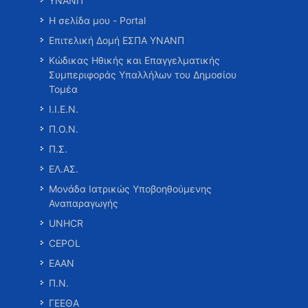
ΥΝΑΝΠ
Η σελίδα μου - Portal
Επιτελική Δομή ΕΣΠΑ ΥΝΑΝΠ
Κώδικας Ηθικής και Επαγγελματικής
Συμπεριφοράς Υπαλλήλων του Δημοσίου
Τομέα
Ι.Ι.Ε.Ν.
Π.Ο.Ν.
Π.Σ.
ΕΛ.ΑΣ.
Μονάδα Ιατρικώς Υποβοηθούμενης
Αναπαραγωγής
UNHCR
CEPOL
ΕΑΑΝ
Π.Ν.
ΓΕΕΘΑ