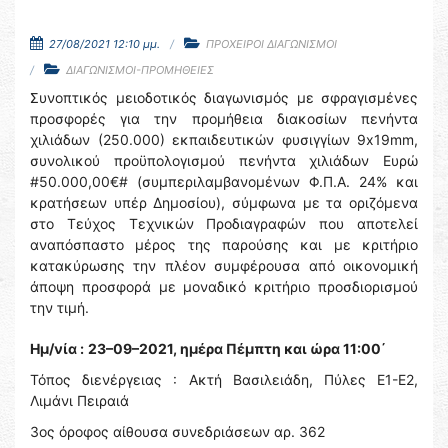
27/08/2021 12:10 μμ.
ΠΡΟΧΕΙΡΟΙ ΔΙΑΓΩΝΙΣΜΟΙ
ΔΙΑΓΩΝΙΣΜΟΙ-ΠΡΟΜΗΘΕΙΕΣ
Συνοπτικός μειοδοτικός διαγωνισμός με σφραγισμένες
προσφορές για την προμήθεια διακοσίων πενήντα
χιλιάδων (250.000) εκπαιδευτικών φυσιγγίων 9x19mm,
συνολικού προϋπολογισμού πενήντα χιλιάδων Ευρώ
#50.000,00€# (συμπεριλαμβανομένων Φ.Π.Α. 24% και
κρατήσεων υπέρ Δημοσίου), σύμφωνα με τα οριζόμενα
στο Τεύχος Τεχνικών Προδιαγραφών που αποτελεί
αναπόσπαστο μέρος της παρούσης και με κριτήριο
κατακύρωσης την πλέον συμφέρουσα από οικονομική
άποψη προσφορά με μοναδικό κριτήριο προσδιορισμού
την τιμή.
Ημ/νία :
23–09–2021, ημέρα Πέμπτη και ώρα 11:00΄
Τόπος διενέργειας : Ακτή Βασιλειάδη, Πύλες Ε1-Ε2,
Λιμάνι Πειραιά
3ος όροφος αίθουσα συνεδριάσεων αρ. 362