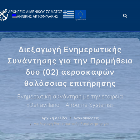
Διεξαγωγή Ενημερωτικής
Συνάντησης για την Προμήθεια
δυο (02) αεροσκαφών
θαλάσσιας επιτήρησης
Ενημερωτική συνάντηση με την εταιρεία
«Dehavilland – Airborne Systems»
Αρχική σελίδα
Ανακοινώσεις
Διεξαγωγή Ενημερωτικής Συνάντησης για …