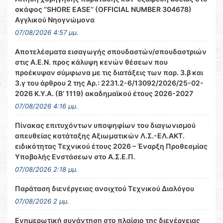
σκάφος ‘’SHORE EASE’’ (OFFICIAL NUMBER 304678)
Αγγλικού Νηογνώμονα
07/08/2026 4:57 μμ.
Αποτελέσματα εισαγωγής σπουδαστών/σπουδαστριών
στις Α.Ε.Ν. προς κάλυψη κενών θέσεων που
προέκυψαν σύμφωνα με τις διατάξεις των παρ. 3.β και
3.γ του άρθρου 2 της Αρ.: 2231.2-6/13092/2026/25-02-
2026 Κ.Υ.Α. (Β’ 1119) ακαδημαϊκού έτους 2026-2027
07/08/2026 4:16 μμ.
Πίνακας επιτυχόντων υποψηφίων του διαγωνισμού
απευθείας κατάταξης Αξιωματικών Λ.Σ.-ΕΛ.ΑΚΤ.
ειδικότητας Τεχνικού έτους 2026 – Έναρξη Προθεσμίας
Υποβολής Ενστάσεων στο Α.Σ.Ε.Π.
07/08/2026 2:18 μμ.
Παράταση διενέργειας ανοιχτού Τεχνικού Διαλόγου
07/08/2026 2 μμ.
Ενημερωτική συνάντηση στο πλαίσιο της διενέργειας