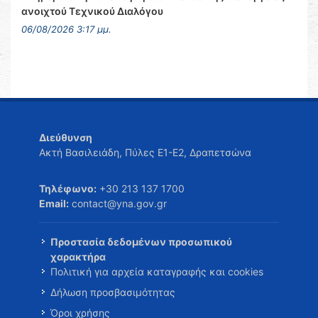
ανοιχτού Τεχνικού Διαλόγου
06/08/2026 3:17 μμ.
Διεύθυνση
Ακτή Βασιλειάδη, Πύλες Ε1-Ε2, Δραπετσώνα
Τηλέφωνο:
+30 213 137 1700
Email:
contact@yna.gov.gr
Προστασία δεδομένων προσωπικού
χαρακτήρα
Πολιτική για αρχεία καταγραφής και cookies
Δήλωση προσβασιμότητας
Όροι χρήσης