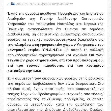
ΔΙΑΒΟΥΛΕΥΣΕΙΣ ΤΕΧΝΙΚΩΝ ΠΡΟΔΙΑΓΡΑΦΩΝ
1.
Από την αρμόδια Διεύθυνση Προμηθειών και Εποπτείας
Αποθηκών της Γενικής Διεύθυνσης Οικονομικών
Υπηρεσιών του Υπουργείου Ναυτιλίας και Νησιωτικής
Πολιτικής ανακοινώνεται ότι τίθενται σε Δημόσια
Διαβούλευση, μη δεσμευτικής συμμετοχής οικονομικών
φορέων, οι τεχνικές προδιαγραφές/όροι διακήρυξης για
την «
Διαμόρφωση γραφειακών χώρων Υπηρεσιών του
κεντρικού κτιρίου Υ.Ν.Α.Ν.Π.»
με σκοπό τη συλλογή
εποικοδομητικών παρατηρήσεων και σχολίων
επί των
τεχνικών χαρακτηριστικών, επί του προϋπολογισμού,
επί του χρόνου παράδοσης, επί του κριτηρίου
κατακύρωσης κ.ο.κ
.
2.
H συμμετοχή των οικονομικών φορέων στη διαδικασία
της Δημόσιας Διαβούλευσης δεν είναι δεσμευτική. Στο
πλαίσιο αυτό, έχουν αποτυπωθεί στο επισυναπτόμενο
τεύχος Τεχνικών Προδιαγραφών οι τεχνικές απαιτήσεις/
προδιαγραφές της επικείμενης προμήθειας, οι οποίες
δύναται να μεταβληθούν κατά την αξιολόγηση των
αποτελεσμάτων της Δημόσιας Διαβούλευσης. Ομοίως,