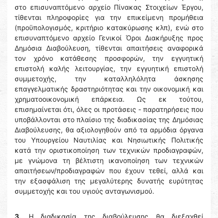
στο επισυναπτόμενο αρχείο Πίνακας Στοιχείων Έργου,
τίθενται πληροφορίες για την επικείμενη προμήθεια
(προϋπολογισμός, κριτήριο κατακύρωσης κλπ), ενώ στο
επισυναπτόμενο αρχείο Γενικοί Όροι Διακήρυξης προς
Δημόσια Διαβούλευση, τίθενται απαιτήσεις αναφορικά
τον χρόνο κατάθεσης προσφορών, την εγγυητική
επιστολή καλής λειτουργίας, την εγγυητική επιστολή
συμμετοχής, την καταλληλόλητα άσκησης
επαγγελματικής δραστηριότητας και την οικονομική και
χρηματοοικονομική επάρκεια. Ως εκ τούτου,
επισημαίνεται ότι, όλες οι προτάσεις - παρατηρήσεις που
υποβάλλονται στο πλαίσιο της διαδικασίας της Δημόσιας
Διαβούλευσης, θα αξιολογηθούν από τα αρμόδια όργανα
του Υπουργείου Ναυτιλίας και Νησιωτικής Πολιτικής
κατά την οριστικοποίηση των τεχνικών προδιαγραφών,
με γνώμονα τη βέλτιστη ικανοποίηση των τεχνικών
απαιτήσεων/προδιαγραφών που έχουν τεθεί, αλλά και
την εξασφάλιση της μεγαλύτερης δυνατής ευρύτητας
συμμετοχής και του υγιούς ανταγωνισμού.
3.
Η διαδικασία της διαβούλευσης θα διεξαχθεί