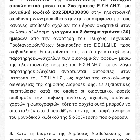
αποκλειστικά μέσω του Συστήματος Ε.Σ.Η.ΔΗ.Σ.,
με
μοναδικό κωδικό 2025DIAB30838
στην ηλεκτρονική
διεύθυνση www.promitheus.gov.gr και σύμφωνα με τους
κανόνες υποβολής σχολίων που έχουν αναρτηθεί στον
εν λόγω σύνδεσμο,
για χρονικό διάστημα τριάντα (30)
ημερών
από την ανάρτηση του Τεύχους Τεχνικών
Προδιαγραφών/Όρων διακήρυξης στο Ε.Σ.Η.ΔΗ.Σ. προς
διαβούλευση. Επισημαίνεται ότι, κατά την καταχώρηση
παρατηρήσεων/σχολίων των οικονομικών φορέων μέσω
της ηλεκτρονικής φόρμας του Ε.Σ.Η.ΔΗ.Σ., οι εν λόγω
παρατηρήσεις/σχόλια αναρτώνται αυτούσιες στον
ιστότοπο του Ε.Σ.Η.ΔΗ.Σ., ως σχόλια της ανακοίνωσης
διενέργειας της Δημόσιας Διαβούλευσης. Σε εξαιρετικές
περιπτώσεις κατά τις οποίες οι οικονομικοί φορείς
επιθυμούν την υποβολή πινάκων, σχεδίων, εικόνων,
χαρτών ή φωτογραφιών, τότε τα αρχεία αυτά μπορούν να
αποσταλούν στο dipea.d@yna.gov.gr, με σαφή αναφορά
του μοναδικού κωδικού της διαβούλευσης που αφορούν.
4.
Κατά τη διάρκεια της Δημόσιας Διαβούλευσης, με
σκοπό την ανταλλαγή οικονομικοτεχνικών πληροφοριών