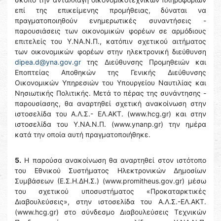
επί της επικείμενης προμήθειας, δύναται να
πραγματοποιηθούν ενημερωτικές συναντήσεις -
παρουσιάσεις των οικονομικών φορέων σε αρμόδιους
επιτελείς του Υ.ΝΑ.Ν.Π., κατόπιν σχετικού αιτήματος
των οικονομικών φορέων στην ηλεκτρονική διεύθυνση
dipea.d@yna.gov.gr
της Διεύθυνσης Προμηθειών και
Εποπτείας Αποθηκών της Γενικής Διεύθυνσης
Οικονομικών Υπηρεσιών του Υπουργείου Ναυτιλίας και
Νησιωτικής Πολιτικής. Μετά το πέρας της συνάντησης -
παρουσίασης, θα αναρτηθεί σχετική ανακοίνωση στην
ιστοσελίδα του Α.Λ.Σ.- ΕΛ.ΑΚΤ. (www.hcg.gr) και στην
ιστοσελίδα του Y.NA.N.Π. (www.ynanp.gr) την ημέρα
κατά την οποία αυτή πραγματοποιήθηκε.
5.
Η παρούσα ανακοίνωση θα αναρτηθεί στον ιστότοπο
του Εθνικού Συστήματος Ηλεκτρονικών Δημοσίων
Συμβάσεων (Ε.Σ.Η.ΔΗ.Σ.) (www.promitheus.gov.gr) μέσω
του σχετικού υποσυστήματος «Προκαταρκτικές
Διαβουλεύσεις», στην ιστοσελίδα του Α.Λ.Σ.-ΕΛ.ΑΚΤ.
(www.hcg.gr) στο σύνδεσμο Διαβουλεύσεις Τεχνικών