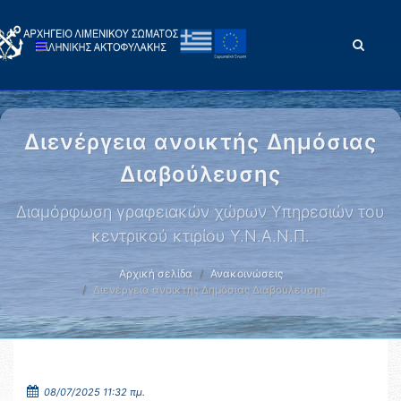
Διενέργεια ανοικτής Δημόσιας
Διαβούλευσης
Διαμόρφωση γραφειακών χώρων Υπηρεσιών του
κεντρικού κτιρίου Υ.Ν.Α.Ν.Π.
Αρχική σελίδα
Ανακοινώσεις
Διενέργεια ανοικτής Δημόσιας Διαβούλευσης
08/07/2025 11:32 πμ.