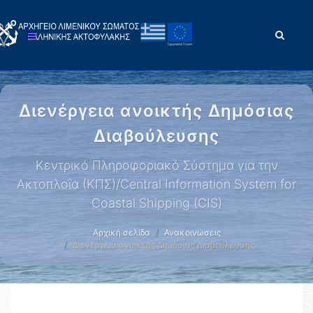
Διενέργεια ανοικτής Δημόσιας
Διαβούλευσης
Κεντρικό Πληροφοριακό Σύστημα για την
Ακτοπλοΐα (ΚΠΣ)/Central Information System for
Coastal Shipping (CIS)
Αρχική σελίδα
Ανακοινώσεις
Διενέργεια ανοικτής Δημόσιας Διαβούλευσης