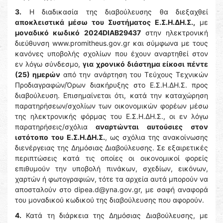
3.
Η διαδικασία της διαβούλευσης θα διεξαχθεί
αποκλειστικά μέσω του Συστήματος Ε.Σ.Η.ΔΗ.Σ.,
με
μοναδικό κωδικό 2024DIAB29437
στην ηλεκτρονική
διεύθυνση www.promitheus.gov.gr και σύμφωνα με τους
κανόνες υποβολής σχολίων που έχουν αναρτηθεί στον
εν λόγω σύνδεσμο,
για χρονικό διάστημα είκοσι πέντε
(25) ημερών
από την ανάρτηση του Τεύχους Τεχνικών
Προδιαγραφών/Όρων διακήρυξης στο Ε.Σ.Η.ΔΗ.Σ. προς
διαβούλευση. Επισημαίνεται ότι, κατά την καταχώρηση
παρατηρήσεων/σχολίων των οικονομικών φορέων μέσω
της ηλεκτρονικής φόρμας του Ε.Σ.Η.ΔΗ.Σ., οι εν λόγω
παρατηρήσεις/σχόλια
αναρτώνται
αυτούσιες
στον
ιστότοπο
του
Ε.Σ.Η.ΔΗ.Σ.
, ως σχόλια της ανακοίνωσης
διενέργειας της Δημόσιας Διαβούλευσης. Σε εξαιρετικές
περιπτώσεις κατά τις οποίες οι οικονομικοί φορείς
επιθυμούν την υποβολή πινάκων, σχεδίων, εικόνων,
χαρτών ή φωτογραφιών, τότε τα αρχεία αυτά μπορούν να
αποσταλούν στο dipea.d@yna.gov.gr, με σαφή αναφορά
του μοναδικού κωδικού της διαβούλευσης που αφορούν.
4.
Κατά τη διάρκεια της Δημόσιας Διαβούλευσης, με