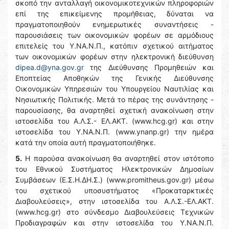
σκοπό την ανταλλαγή οικονομικοτεχνικών πληροφοριών
επί της επικείμενης προμήθειας, δύναται να
πραγματοποιηθούν ενημερωτικές συναντήσεις -
παρουσιάσεις των οικονομικών φορέων σε αρμόδιους
επιτελείς του Υ.ΝΑ.Ν.Π., κατόπιν σχετικού αιτήματος
των οικονομικών φορέων στην ηλεκτρονική διεύθυνση
dipea.d@yna.gov.gr
της Διεύθυνσης Προμηθειών και
Εποπτείας Αποθηκών της Γενικής Διεύθυνσης
Οικονομικών Υπηρεσιών του Υπουργείου Ναυτιλίας και
Νησιωτικής Πολιτικής. Μετά το πέρας της συνάντησης -
παρουσίασης, θα αναρτηθεί σχετική ανακοίνωση στην
ιστοσελίδα του Α.Λ.Σ.- ΕΛ.ΑΚΤ. (www.hcg.gr) και στην
ιστοσελίδα του Y.NA.N.Π. (www.ynanp.gr) την ημέρα
κατά την οποία αυτή πραγματοποιήθηκε.
5.
Η παρούσα ανακοίνωση θα αναρτηθεί στον ιστότοπο
του Εθνικού Συστήματος Ηλεκτρονικών Δημοσίων
Συμβάσεων (Ε.Σ.Η.ΔΗ.Σ.) (www.promitheus.gov.gr) μέσω
του σχετικού υποσυστήματος «Προκαταρκτικές
Διαβουλεύσεις», στην ιστοσελίδα του Α.Λ.Σ.-ΕΛ.ΑΚΤ.
(www.hcg.gr) στο σύνδεσμο Διαβουλεύσεις Τεχνικών
Προδιαγραφών και στην ιστοσελίδα του Y.NA.N.Π.