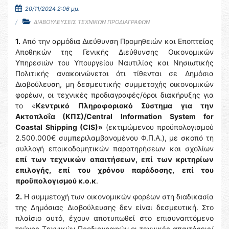
20/11/2024 2:06 μμ.
ΔΙΑΒΟΥΛΕΥΣΕΙΣ ΤΕΧΝΙΚΩΝ ΠΡΟΔΙΑΓΡΑΦΩΝ
1.
Από την αρμόδια Διεύθυνση Προμηθειών και Εποπτείας
Αποθηκών της Γενικής Διεύθυνσης Οικονομικών
Υπηρεσιών του Υπουργείου Ναυτιλίας και Νησιωτικής
Πολιτικής ανακοινώνεται ότι τίθενται σε Δημόσια
Διαβούλευση, μη δεσμευτικής συμμετοχής οικονομικών
φορέων, οι τεχνικές προδιαγραφές/όροι διακήρυξης για
το «
Κεντρικό Πληροφοριακό Σύστημα για την
Ακτοπλοΐα (ΚΠΣ)/Central
Information
System
for
Coastal
Shipping (CIS)»
(εκτιμώμενου προϋπολογισμού
2.500.000€ συμπεριλαμβανομένου Φ.Π.Α.), με σκοπό τη
συλλογή εποικοδομητικών παρατηρήσεων και σχολίων
επί των τεχνικών απαιτήσεων, επί των κριτηρίων
επιλογής, επί του χρόνου παράδοσης, επί του
προϋπολογισμού κ.ο.κ
.
2.
H συμμετοχή των οικονομικών φορέων στη διαδικασία
της Δημόσιας Διαβούλευσης δεν είναι δεσμευτική. Στο
πλαίσιο αυτό, έχουν αποτυπωθεί στο επισυναπτόμενο
τεύχος Τεχνικών Προδιαγραφών οι τεχνικές απαιτήσεις/