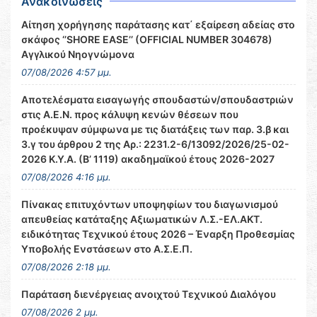
Ανακοινώσεις
Αίτηση χορήγησης παράτασης κατ΄ εξαίρεση αδείας στο
σκάφος ‘’SHORE EASE’’ (OFFICIAL NUMBER 304678)
Αγγλικού Νηογνώμονα
07/08/2026 4:57 μμ.
Αποτελέσματα εισαγωγής σπουδαστών/σπουδαστριών
στις Α.Ε.Ν. προς κάλυψη κενών θέσεων που
προέκυψαν σύμφωνα με τις διατάξεις των παρ. 3.β και
3.γ του άρθρου 2 της Αρ.: 2231.2-6/13092/2026/25-02-
2026 Κ.Υ.Α. (Β’ 1119) ακαδημαϊκού έτους 2026-2027
07/08/2026 4:16 μμ.
Πίνακας επιτυχόντων υποψηφίων του διαγωνισμού
απευθείας κατάταξης Αξιωματικών Λ.Σ.-ΕΛ.ΑΚΤ.
ειδικότητας Τεχνικού έτους 2026 – Έναρξη Προθεσμίας
Υποβολής Ενστάσεων στο Α.Σ.Ε.Π.
07/08/2026 2:18 μμ.
Παράταση διενέργειας ανοιχτού Τεχνικού Διαλόγου
07/08/2026 2 μμ.