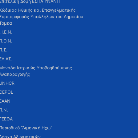
Επιτελική Δομή ΕΣΠΑ ΥΝΑΝΠ
Κώδικας Ηθικής και Επαγγελματικής
Συμπεριφοράς Υπαλλήλων του Δημοσίου
Τομέα
Ι.Ι.Ε.Ν.
Π.Ο.Ν.
Π.Σ.
ΕΛ.ΑΣ.
Μονάδα Ιατρικώς Υποβοηθούμενης
Αναπαραγωγής
UNHCR
CEPOL
ΕΑΑΝ
Π.Ν.
ΓΕΕΘΑ
Περιοδικό “Λιμενική Ηχώ”
Λέσχη Αξιωματικών