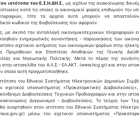
τον
ιστότοπο
του
Ε.Σ.Η.ΔΗ.Σ.
, ως σχόλια της ανακοίνωσης διενέ
ιπτώσεις κατά τις οποίες οι οικονομικοί φορείς επιθυμούν την υ
τογραφιών, τότε τα αρχεία αυτά μπορούν να αποσταλού
δικού κωδικού της διαβούλευσης που αφορούν.
ς, με σκοπό την ανταλλαγή οικονομικοτεχνικών πληροφοριών ε
ποιηθούν ενημερωτικές συναντήσεις - παρουσιάσεις των οικον
 κατόπιν σχετικού αιτήματος των οικονομικών φορέων στην ηλεκτ
ς Προμηθειών και Εποπτείας Αποθηκών της Γενικής Διεύθ
ιλίας και Νησιωτικής Πολιτικής. Μετά το πέρας της συνάντη
στην ιστοσελίδα του Α.Λ.Σ.- ΕΛ.ΑΚΤ. (www.hcg.gr) και στην ιστο
ην οποία αυτή πραγματοποιήθηκε.
στότοπο του Εθνικού Συστήματος Ηλεκτρονικών Δημοσίων Συμβ
 του σχετικού υποσυστήματος «Προκαταρκτικές Διαβουλεύσεις»,
το σύνδεσμο Διαβουλεύσεις Τεχνικών Προδιαγραφών και στην ιστο
Ανακοινώσεις Διαγωνισμοί - Διαβουλεύσεις. Το τεύχος των Τεχ
 θα αναρτηθούν στον ιστότοπο του Εθνικού Συστήματος Ηλεκτρο
eus.gov.gr) μέσω του σχετικού υποσυστήματος «Προκαταρκ