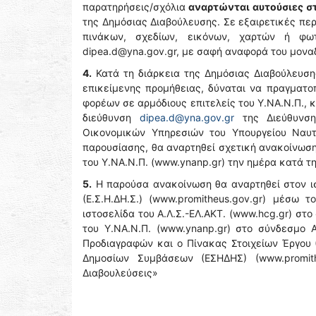
παρατηρήσεις/σχόλια
αναρτώνται
αυτούσιες
σ
της Δημόσιας Διαβούλευσης. Σε εξαιρετικές περ
πινάκων, σχεδίων, εικόνων, χαρτών ή φω
dipea.d@yna.gov.gr, με σαφή αναφορά του μονα
4.
Κατά τη διάρκεια της Δημόσιας Διαβούλευση
επικείμενης προμήθειας, δύναται να πραγματο
φορέων σε αρμόδιους επιτελείς του Υ.ΝΑ.Ν.Π.,
διεύθυνση
dipea.d@yna.gov.gr
της Διεύθυνση
Οικονομικών Υπηρεσιών του Υπουργείου Ναυτ
παρουσίασης, θα αναρτηθεί σχετική ανακοίνωση 
του Y.NA.N.Π. (www.ynanp.gr) την ημέρα κατά τ
5.
Η παρούσα ανακοίνωση θα αναρτηθεί στον ι
(Ε.Σ.Η.ΔΗ.Σ.) (www.promitheus.gov.gr) μέσω
ιστοσελίδα του Α.Λ.Σ.-ΕΛ.ΑΚΤ. (www.hcg.gr) σ
του Y.NA.N.Π. (www.ynanp.gr) στο σύνδεσμο 
Προδιαγραφών και ο Πίνακας Στοιχείων Έργου
Δημοσίων Συμβάσεων (ΕΣΗΔΗΣ) (www.promith
Διαβουλεύσεις»