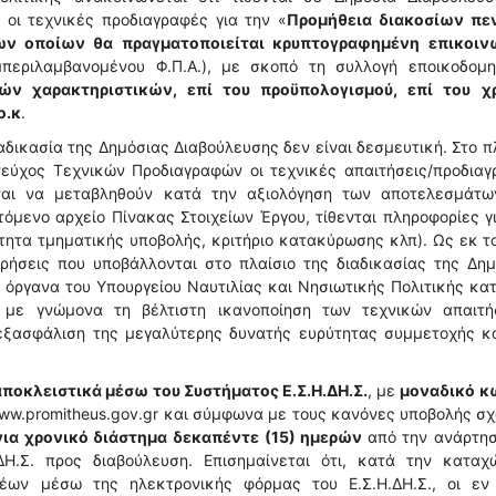
οι τεχνικές προδιαγραφές για την «
Προμήθεια διακοσίων πε
ν οποίων θα πραγματοποιείται κρυπτογραφημένη επικοιν
μπεριλαμβανομένου Φ.Π.Α.), με σκοπό τη συλλογή εποικοδομη
ών χαρακτηριστικών, επί του προϋπολογισμού, επί του χ
ο.κ
.
δικασία της Δημόσιας Διαβούλευσης δεν είναι δεσμευτική. Στο π
τεύχος Τεχνικών Προδιαγραφών οι τεχνικές απαιτήσεις/προδιαγ
αται να μεταβληθούν κατά την αξιολόγηση των αποτελεσμάτω
όμενο αρχείο Πίνακας Στοιχείων Έργου, τίθενται πληροφορίες γ
τητα τμηματικής υποβολής, κριτήριο κατακύρωσης κλπ). Ως εκ τ
ηρήσεις που υποβάλλονται στο πλαίσιο της διαδικασίας της Δη
 όργανα του Υπουργείου Ναυτιλίας και Νησιωτικής Πολιτικής κα
, με γνώμονα τη βέλτιστη ικανοποίηση των τεχνικών απαιτή
 εξασφάλιση της μεγαλύτερης δυνατής ευρύτητας συμμετοχής κα
αποκλειστικά μέσω του Συστήματος Ε.Σ.Η.ΔΗ.Σ.
, με
μοναδικό κ
ww.promitheus.gov.gr και σύμφωνα με τους κανόνες υποβολής σ
για χρονικό διάστημα δεκαπέντε (15) ημερών
από την ανάρτησ
Η.Σ. προς διαβούλευση. Επισημαίνεται ότι, κατά την καταχ
έων μέσω της ηλεκτρονικής φόρμας του Ε.Σ.Η.ΔΗ.Σ., οι εν