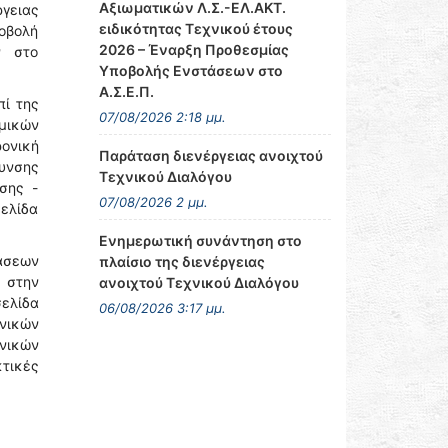
Αξιωματικών Λ.Σ.-ΕΛ.ΑΚΤ.
ργειας
ειδικότητας Τεχνικού έτους
ποβολή
2026 – Έναρξη Προθεσμίας
ν στο
Υποβολής Ενστάσεων στο
Α.Σ.Ε.Π.
πί της
07/08/2026 2:18 μμ.
ομικών
ρονική
Παράταση διενέργειας ανοιχτού
υνσης
Τεχνικού Διαλόγου
σης -
07/08/2026 2 μμ.
σελίδα
Ενημερωτική συνάντηση στο
άσεων
πλαίσιο της διενέργειας
 στην
ανοιχτού Τεχνικού Διαλόγου
σελίδα
06/08/2026 3:17 μμ.
νικών
νικών
τικές