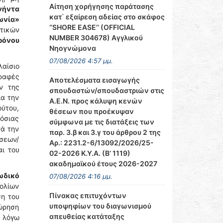
Αίτηση χορήγησης παράτασης
νήντα
κατ΄ εξαίρεση αδείας στο σκάφος
ωνία»
‘’SHORE EASE’’ (OFFICIAL
τικών
NUMBER 304678) Αγγλικού
ρόνου
Νηογνώμονα
07/08/2026 4:57 μμ.
λαίσιο
ραφές
Αποτελέσματα εισαγωγής
ν της
σπουδαστών/σπουδαστριών στις
ια την
Α.Ε.Ν. προς κάλυψη κενών
ούτου,
θέσεων που προέκυψαν
μόσιας
σύμφωνα με τις διατάξεις των
τά την
παρ. 3.β και 3.γ του άρθρου 2 της
σεων/
Αρ.: 2231.2-6/13092/2026/25-
ι του
02-2026 Κ.Υ.Α. (Β’ 1119)
ακαδημαϊκού έτους 2026-2027
ωδικό
07/08/2026 4:16 μμ.
χολίων
Πίνακας επιτυχόντων
η του
υποψηφίων του διαγωνισμού
ώρηση
απευθείας κατάταξης
 λόγω