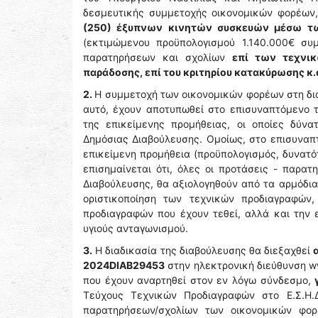
δεσμευτικής συμμετοχής οικονομικών φορέων, 
(250) έξυπνων κινητών συσκευών μέσω τω
(εκτιμώμενου προϋπολογισμού 1.140.000€ συ
παρατηρήσεων και σχολίων
επί των τεχνικ
παράδοσης, επί του κριτηρίου κατακύρωσης κ.
2.
H συμμετοχή των οικονομικών φορέων στη δια
αυτό, έχουν αποτυπωθεί στο επισυναπτόμενο 
της επικείμενης προμήθειας, οι οποίες δύν
Δημόσιας Διαβούλευσης. Ομοίως, στο επισυναπτ
επικείμενη προμήθεια (προϋπολογισμός, δυνατό
επισημαίνεται ότι, όλες οι προτάσεις - παρατ
Διαβούλευσης, θα αξιολογηθούν από τα αρμόδια
οριστικοποίηση των τεχνικών προδιαγραφών
προδιαγραφών που έχουν τεθεί, αλλά και την
υγιούς ανταγωνισμού.
3.
Η διαδικασία της διαβούλευσης θα διεξαχθεί
2024DIAB29453
στην ηλεκτρονική διεύθυνση w
που έχουν αναρτηθεί στον εν λόγω σύνδεσμο,
Τεύχους Τεχνικών Προδιαγραφών στο Ε.Σ.Η.Δ
παρατηρήσεων/σχολίων των οικονομικών φορ