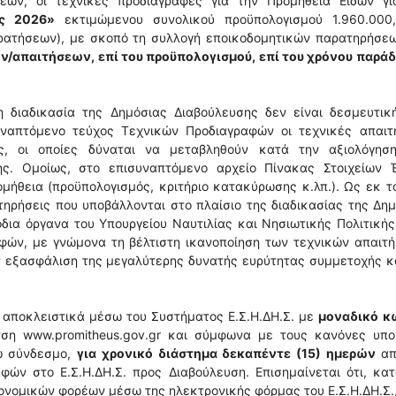
έων, οι τεχνικές προδιαγραφές για την Προμήθεια Ειδών γι
υς 2026»
εκτιμώμενου συνολικού προϋπολογισμού 1.960.000
ρατήσεων), με σκοπό τη συλλογή εποικοδομητικών παρατηρήσεω
ν/απαιτήσεων, επί του προϋπολογισμού, επί του χρόνου παράδ
διαδικασία της Δημόσιας Διαβούλευσης δεν είναι δεσμευτική
υναπτόμενο τεύχος Τεχνικών Προδιαγραφών οι τεχνικές απαιτή
ας, οι οποίες δύναται να μεταβληθούν κατά την αξιολόγησ
ς. Ομοίως, στο επισυναπτόμενο αρχείο Πίνακας Στοιχείων Έ
ομήθεια (προϋπολογισμός, κριτήριο κατακύρωσης κ.λπ.). Ως εκ τ
ατηρήσεις που υποβάλλονται στο πλαίσιο της διαδικασίας της Δη
δια όργανα του Υπουργείου Ναυτιλίας και Νησιωτικής Πολιτική
αφών, με γνώμονα τη βέλτιστη ικανοποίηση των τεχνικών απαιτ
ν εξασφάλιση της μεγαλύτερης δυνατής ευρύτητας συμμετοχής κ
ί αποκλειστικά μέσω του Συστήματος Ε.Σ.Η.ΔΗ.Σ. με
μοναδικό κ
υνση www.promitheus.gov.gr και σύμφωνα με τους κανόνες υπο
ω σύνδεσμο,
για χρονικό διάστημα δεκαπέντε (15) ημερών
απ
ών στο Ε.Σ.Η.ΔΗ.Σ. προς Διαβούλευση. Επισημαίνεται ότι, κα
ομικών φορέων μέσω της ηλεκτρονικής φόρμας του Ε.Σ.Η.ΔΗ.Σ.,