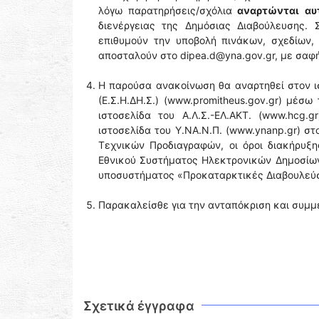
λόγω παρατηρήσεις/σχόλια
αναρτώνται
αυ
διενέργειας της Δημόσιας Διαβούλευσης. Σ
επιθυμούν την υποβολή πινάκων, σχεδίων,
αποσταλούν στο dipea.d@yna.gov.gr, με σαφ
Η παρούσα ανακοίνωση θα αναρτηθεί στον 
(Ε.Σ.Η.ΔΗ.Σ.) (www.promitheus.gov.gr) μέσ
ιστοσελίδα του Α.Λ.Σ.-ΕΛ.ΑΚΤ. (www.hcg
ιστοσελίδα του Y.NA.N.Π. (www.ynanp.gr) στ
Τεχνικών Προδιαγραφών, οι όροι διακήρυξη
Εθνικού Συστήματος Ηλεκτρονικών Δημοσίων 
υποσυστήματος «Προκαταρκτικές Διαβουλεύσ
Παρακαλείσθε για την ανταπόκριση και συμμε
Σχετικά έγγραφα