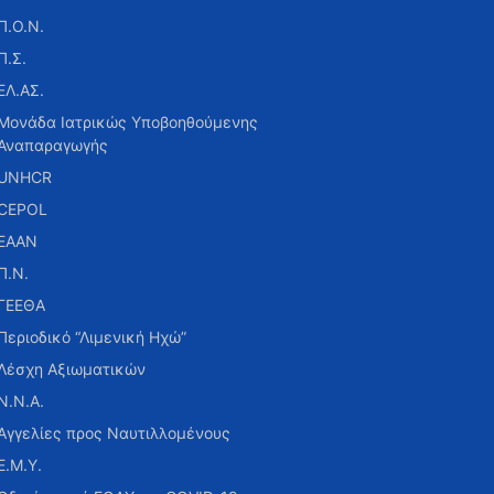
Π.Ο.Ν.
Π.Σ.
ΕΛ.ΑΣ.
Μονάδα Ιατρικώς Υποβοηθούμενης
Αναπαραγωγής
UNHCR
CEPOL
ΕΑΑΝ
Π.Ν.
ΓΕΕΘΑ
Περιοδικό “Λιμενική Ηχώ”
Λέσχη Αξιωματικών
Ν.Ν.Α.
Αγγελίες προς Ναυτιλλομένους
Ε.Μ.Υ.