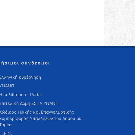
ρήσιμοι σύνδεσμοι
Ελληνική κυβέρνηση
ΥΝΑΝΠ
Η σελίδα μου - Portal
Επιτελική Δομή ΕΣΠΑ ΥΝΑΝΠ
Κώδικας Ηθικής και Επαγγελματικής
Συμπεριφοράς Υπαλλήλων του Δημοσίου
Τομέα
Ι.Ι.Ε.Ν.