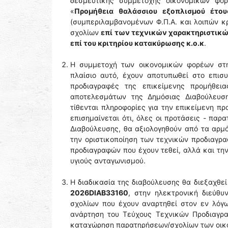
δεσμευτικής συμμετοχής οικονομικών φορ
«
Προμήθεια θαλάσσιου εξοπλισμού έτο
(συμπεριλαμβανομένων Φ.Π.Α. και λοιπών κ
σχολίων
επί των τεχνικών χαρακτηριστικώ
επί του κριτηρίου κατακύρωσης κ.ο.κ
.
H συμμετοχή των οικονομικών φορέων στη 
πλαίσιο αυτό, έχουν αποτυπωθεί στο επισ
προδιαγραφές της επικείμενης προμήθει
αποτελεσμάτων της Δημόσιας Διαβούλευση
τίθενται πληροφορίες για την επικείμενη πρ
επισημαίνεται ότι, όλες οι προτάσεις - παρ
Διαβούλευσης, θα αξιολογηθούν από τα αρμό
την οριστικοποίηση των τεχνικών προδιαγρ
προδιαγραφών που έχουν τεθεί, αλλά και τη
υγιούς ανταγωνισμού.
Η διαδικασία της διαβούλευσης θα διεξαχθε
2026DIAB33160
, στην ηλεκτρονική διεύθ
σχολίων που έχουν αναρτηθεί στον εν λόγ
ανάρτηση του Τεύχους Τεχνικών Προδιαγραφ
καταχώρηση παρατηρήσεων/σχολίων των οικον