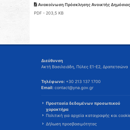
Ανακοίνωση Πρόσκλησης Ανοικτής Δημόσιας 
PDF
- 203,5 KB
Διεύθυνση
Ακτή Βασιλειάδη, Πύλες Ε1-Ε2, Δραπετσώνα
Τηλέφωνο:
+30 213 137 1700
Email:
contact@yna.gov.gr
Προστασία δεδομένων προσωπικού
χαρακτήρα
Πολιτική για αρχεία καταγραφής και cooki
Δήλωση προσβασιμότητας