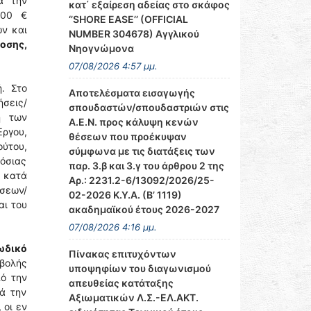
α την
κατ΄ εξαίρεση αδείας στο σκάφος
,00 €
‘’SHORE EASE’’ (OFFICIAL
ν και
NUMBER 304678) Αγγλικού
οσης,
Νηογνώμονα
07/08/2026 4:57 μμ.
. Στο
Αποτελέσματα εισαγωγής
σεις/
σπουδαστών/σπουδαστριών στις
η των
Α.Ε.Ν. προς κάλυψη κενών
ργου,
θέσεων που προέκυψαν
ούτου,
σύμφωνα με τις διατάξεις των
μόσιας
παρ. 3.β και 3.γ του άρθρου 2 της
ς κατά
Αρ.: 2231.2-6/13092/2026/25-
ήσεων/
02-2026 Κ.Υ.Α. (Β’ 1119)
αι του
ακαδημαϊκού έτους 2026-2027
07/08/2026 4:16 μμ.
ωδικό
Πίνακας επιτυχόντων
βολής
υποψηφίων του διαγωνισμού
ό την
απευθείας κατάταξης
τά την
Αξιωματικών Λ.Σ.-ΕΛ.ΑΚΤ.
 οι εν