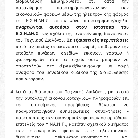
διαβούλευση. Επισημαίνεται ότι, κατά την
καταχώρηση παρατηρήσεων/σχολίων των
οικονομικών φορέων μέσω της ηλεκτρονικής φόρμας
του Ε.Σ.Η.ΔΗ.Σ., οι εν λόγω παρατηρήσεις/σχόλια
αναρτώνται αυτούσια στον ιστότοπο του
Ε.Σ.Η.ΔΗ.Σ.
, ως σχόλια της ανακοίνωσης διενέργειας
του Τεχνικού Διαλόγου.
Σε εξαιρετικές περιπτώσεις
κατά τις οποίες οι οικονομικοί φορείς επιθυμούν την
υποβολή πινάκων, σχεδίων, εικόνων, χαρτών ή
φωτογραφιών, τότε τα αρχεία αυτά μπορούν να
αποσταλούν στο dipea.d@yna.gov.gr, με σαφή
αναφορά του μοναδικού κωδικού της διαβούλευσης
που αφορούν
.
Κατά τη διάρκεια του Τεχνικού Διαλόγου, με σκοπό
την ανταλλαγή οικονομικοτεχνικών πληροφοριών επί
της επικείμενης προμήθειας, δύναται να
πραγματοποιηθούν ενημερωτικές συναντήσεις -
παρουσιάσεις των οικονομικών φορέων σε αρμόδιους
επιτελείς του Υ.ΝΑ.Ν.Π., κατόπιν σχετικού αιτήματος
των οικονομικών φορέων στις ηλεκτρονικές
διευθύνσεις dekn.eksoplismos@hcg.gr και