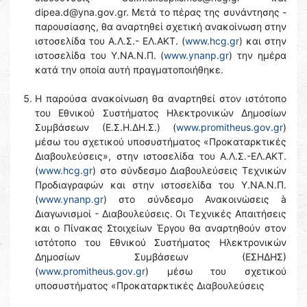
dipea.d@yna.gov.gr. Μετά το πέρας της συνάντησης -
παρουσίασης, θα αναρτηθεί σχετική ανακοίνωση στην
ιστοσελίδα του Α.Λ.Σ.- ΕΛ.ΑΚΤ. (
www.hcg.gr
) και στην
ιστοσελίδα του Y.NA.N.Π. (
www.ynanp.gr
) την ημέρα
κατά την οποία αυτή πραγματοποιήθηκε.
Η παρούσα ανακοίνωση θα αναρτηθεί στον ιστότοπο
του Εθνικού Συστήματος Ηλεκτρονικών Δημοσίων
Συμβάσεων (Ε.Σ.Η.ΔΗ.Σ.) (
www.promitheus.gov.gr
)
μέσω του σχετικού υποσυστήματος «Προκαταρκτικές
Διαβουλεύσεις», στην ιστοσελίδα του Α.Λ.Σ.-ΕΛ.ΑΚΤ.
(
www.hcg.gr
) στο σύνδεσμο Διαβουλεύσεις Τεχνικών
Προδιαγραφών και στην ιστοσελίδα του Y.NA.N.Π.
(
www.ynanp.gr
) στο σύνδεσμο Ανακοινώσεις à
Διαγωνισμοί - Διαβουλεύσεις. Οι Τεχνικές Απαιτήσεις
και ο Πίνακας Στοιχείων Έργου θα αναρτηθούν στον
ιστότοπο του Εθνικού Συστήματος Ηλεκτρονικών
Δημοσίων Συμβάσεων (ΕΣΗΔΗΣ)
(
www.promitheus.gov.gr
) μέσω του σχετικού
υποσυστήματος «Προκαταρκτικές Διαβουλεύσεις