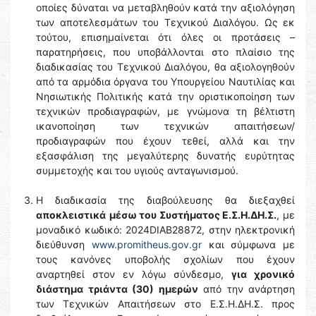
οποίες δύναται να μεταβληθούν κατά την αξιολόγηση
των αποτελεσμάτων του Τεχνικού Διαλόγου. Ως εκ
τούτου, επισημαίνεται ότι όλες οι προτάσεις –
παρατηρήσεις, που υποβάλλονται στο πλαίσιο της
διαδικασίας του Τεχνικού Διαλόγου, θα αξιολογηθούν
από τα αρμόδια όργανα του Υπουργείου Ναυτιλίας και
Νησιωτικής Πολιτικής κατά την οριστικοποίηση των
τεχνικών προδιαγραφών, με γνώμονα τη βέλτιστη
ικανοποίηση των τεχνικών απαιτήσεων/
προδιαγραφών που έχουν τεθεί, αλλά και την
εξασφάλιση της μεγαλύτερης δυνατής ευρύτητας
συμμετοχής και του υγιούς ανταγωνισμού.
Η διαδικασία της διαβούλευσης θα διεξαχθεί
αποκλειστικά
μέσω του Συστήματος Ε.Σ.Η.ΔΗ.Σ.
, με
μοναδικό κωδικό: 2024DIAB28872, στην ηλεκτρονική
διεύθυνση
www.promitheus.gov.gr
και σύμφωνα με
τους κανόνες υποβολής σχολίων που έχουν
αναρτηθεί στον εν λόγω σύνδεσμο,
για χρονικό
διάστημα τριάντα (30) ημερών
από την ανάρτηση
των Τεχνικών Απαιτήσεων στο Ε.Σ.Η.ΔΗ.Σ. προς