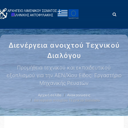
Διενέργεια ανοιχτού Τεχνικού
Διαλόγου
Προμήθεια τεχνικού και εκπαιδευτικού
εξοπλισμού για την ΑΕΝ/Χίου Είδος: Εργαστήριο
Μηχανικής Ρευστών
Αρχική σελίδα
Ανακοινώσεις
Διενέργεια ανοιχτού Τεχνικού Διαλόγου