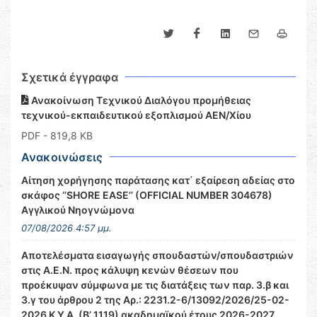
Σχετικά έγγραφα
Ανακοίνωση Τεχνικού Διαλόγου προμήθειας
τεχνικού-εκπαιδευτικού εξοπλισμού ΑΕΝ/Χίου
PDF
- 819,8 KB
Ανακοινώσεις
Αίτηση χορήγησης παράτασης κατ΄ εξαίρεση αδείας στο
σκάφος ‘’SHORE EASE’’ (OFFICIAL NUMBER 304678)
Αγγλικού Νηογνώμονα
07/08/2026 4:57 μμ.
Αποτελέσματα εισαγωγής σπουδαστών/σπουδαστριών
στις Α.Ε.Ν. προς κάλυψη κενών θέσεων που
προέκυψαν σύμφωνα με τις διατάξεις των παρ. 3.β και
3.γ του άρθρου 2 της Αρ.: 2231.2-6/13092/2026/25-02-
2026 Κ.Υ.Α. (Β’ 1119) ακαδημαϊκού έτους 2026-2027