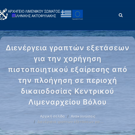
Διενέργεια γραπτών εξετάσεων
για την χορήγηση
πιστοποιητικού εξαίρεσης από
την πλοήγηση σε περιοχή
δικαιοδοσίας Κεντρικού
Λιμεναρχείου Βόλου
Αρχική σελίδα
Ανακοινώσεις
Διενέργεια γραπτών εξετάσεων για …