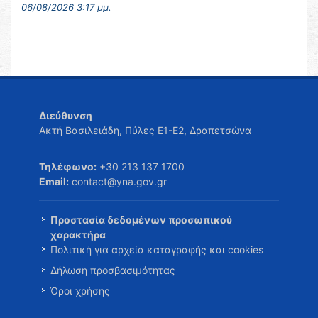
06/08/2026 3:17 μμ.
Διεύθυνση
Ακτή Βασιλειάδη, Πύλες Ε1-Ε2, Δραπετσώνα
Τηλέφωνο:
+30 213 137 1700
Email:
contact@yna.gov.gr
Προστασία δεδομένων προσωπικού
χαρακτήρα
Πολιτική για αρχεία καταγραφής και cookies
Δήλωση προσβασιμότητας
Όροι χρήσης