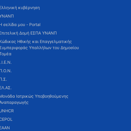
Ελληνική κυβέρνηση
ΥΝΑΝΠ
Η σελίδα μου - Portal
Επιτελική Δομή ΕΣΠΑ ΥΝΑΝΠ
Κώδικας Ηθικής και Επαγγελματικής
Συμπεριφοράς Υπαλλήλων του Δημοσίου
Τομέα
Ι.Ι.Ε.Ν.
Π.Ο.Ν.
Π.Σ.
ΕΛ.ΑΣ.
Μονάδα Ιατρικώς Υποβοηθούμενης
Αναπαραγωγής
UNHCR
CEPOL
ΕΑΑΝ