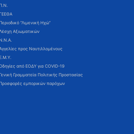
Π.Ν.
ΓΕΕΘΑ
Περιοδικό “Λιμενική Ηχώ”
Λέσχη Αξιωματικών
Ν.Ν.Α.
Αγγελίες προς Ναυτιλλομένους
Ε.Μ.Υ.
Οδηγίες από ΕΟΔΥ για COVID-19
Γενική Γραμματεία Πολιτικής Προστασίας
Προσφορές εμπορικών παρόχων