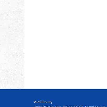
Διεύθυνση
Ακτή Βασιλειάδη, Πύλες Ε1-Ε2, Δραπετσώνα