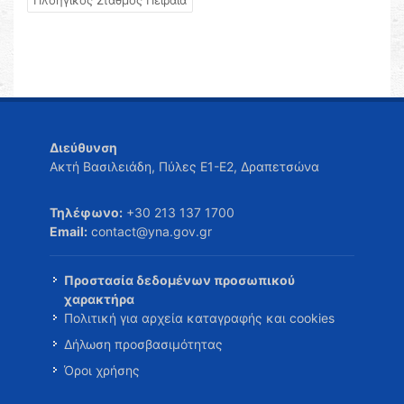
Πλοηγικός Σταθμός Πειραιά
Διεύθυνση
Ακτή Βασιλειάδη, Πύλες Ε1-Ε2, Δραπετσώνα
Τηλέφωνο:
+30 213 137 1700
Email:
contact@yna.gov.gr
Προστασία δεδομένων προσωπικού
χαρακτήρα
Πολιτική για αρχεία καταγραφής και cookies
Δήλωση προσβασιμότητας
Όροι χρήσης