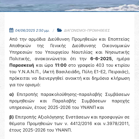
04/06/2025 2:50 μμ.
ΔΙΑΓΩΝΙΣΜΟΙ-ΠΡΟΜΗΘΕΙΕΣ
Από την αρμόδια Διεύθυνση Προμηθειών και Εποπτείας
Αποθηκών της Γενικής Διεύθυνσης Οικονομικών
Υπηρεσιών του Υπουργείου Ναυτιλίας και Νησιωτικής
Πολιτικής, ανακοινώνεται ότι την
6-6-2025,
ημέρα
Παρασκευή
και ώρα
11:00
στο γραφείο 403 του κτιρίου
του Υ.Ν.Α.Ν.Π., (Ακτή Βασιλειάδη, Πύλη Ε1-Ε2, Πειραιάς),
πρόκειται να διενεργηθεί ανοικτή και δημόσια κλήρωση
για τον ορισμό:
α)
Επιτροπής παρακολούθησης-παραλαβής Συμβάσεων
προμηθειών και Παραλαβής Συμβάσεων παροχής
υπηρεσιών, έτους 2025-2026 του ΥΝΑΝΠ και
β)
Επιτροπής Αξιολόγησης Ενστάσεων και προσφυγών σε
θέματα Προμηθειών των ν. 4412/2016 και ν.3978/2011,
έτους 2025-2026 του ΥΝΑΝΠ.