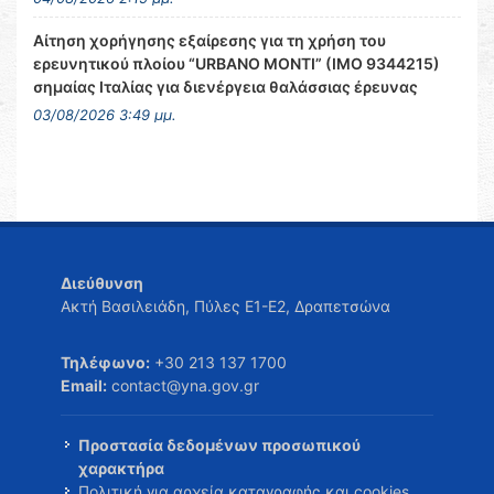
Αίτηση χορήγησης εξαίρεσης για τη χρήση του
ερευνητικού πλοίου “URBANO MONTI” (IMO 9344215)
σημαίας Ιταλίας για διενέργεια θαλάσσιας έρευνας
03/08/2026 3:49 μμ.
Διεύθυνση
Ακτή Βασιλειάδη, Πύλες Ε1-Ε2, Δραπετσώνα
Τηλέφωνο:
+30 213 137 1700
Email:
contact@yna.gov.gr
Προστασία δεδομένων προσωπικού
χαρακτήρα
Πολιτική για αρχεία καταγραφής και cookies