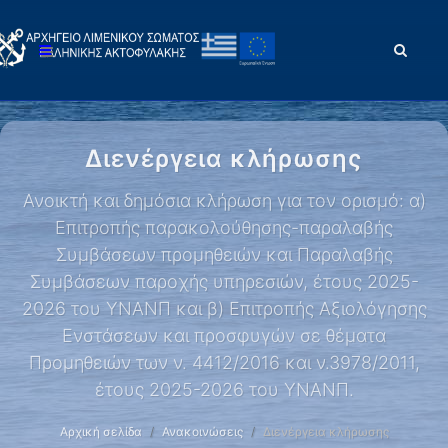
Διενέργεια κλήρωσης
Ανοικτή και δημόσια κλήρωση για τον ορισμό: α)
Επιτροπής παρακολούθησης-παραλαβής
Συμβάσεων προμηθειών και Παραλαβής
Συμβάσεων παροχής υπηρεσιών, έτους 2025-
2026 του ΥΝΑΝΠ και β) Επιτροπής Αξιολόγησης
Ενστάσεων και προσφυγών σε θέματα
Προμηθειών των ν. 4412/2016 και ν.3978/2011,
έτους 2025-2026 του ΥΝΑΝΠ.
Αρχική σελίδα
Ανακοινώσεις
Διενέργεια κλήρωσης