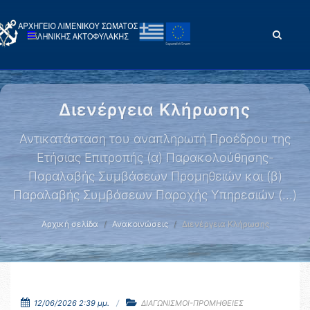
Διενέργεια Κλήρωσης
Αντικατάσταση του αναπληρωτή Προέδρου της
Ετήσιας Επιτροπής (α) Παρακολούθησης-
Παραλαβής Συμβάσεων Προμηθειών και (β)
Παραλαβής Συμβάσεων Παροχής Υπηρεσιών (...)
Αρχική σελίδα
Ανακοινώσεις
Διενέργεια Κλήρωσης
12/06/2026 2:39 μμ.
ΔΙΑΓΩΝΙΣΜΟΙ-ΠΡΟΜΗΘΕΙΕΣ