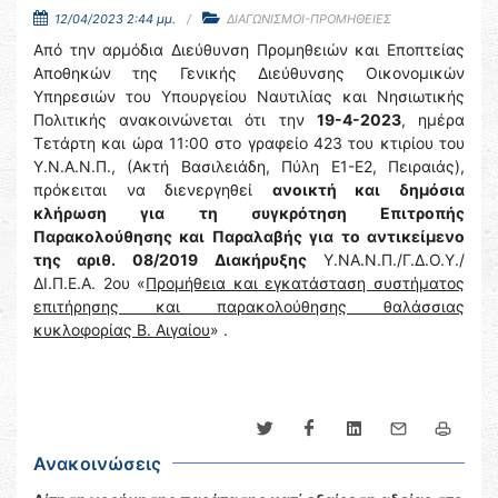
12/04/2023 2:44 μμ.
ΔΙΑΓΩΝΙΣΜΟΙ-ΠΡΟΜΗΘΕΙΕΣ
Από την αρμόδια Διεύθυνση Προμηθειών και Εποπτείας
Αποθηκών της Γενικής Διεύθυνσης Οικονομικών
Υπηρεσιών του Υπουργείου Ναυτιλίας και Νησιωτικής
Πολιτικής ανακοινώνεται ότι την
19-4-2023
, ημέρα
Τετάρτη και ώρα 11:00 στο γραφείο 423 του κτιρίου του
Υ.Ν.Α.Ν.Π., (Ακτή Βασιλειάδη, Πύλη Ε1-Ε2, Πειραιάς),
πρόκειται να διενεργηθεί
ανοικτή και δημόσια
κλήρωση για τη συγκρότηση Επιτροπής
Παρακολούθησης και Παραλαβής για το αντικείμενο
της αριθ. 08/2019
Διακήρυξης
Υ.ΝΑ.Ν.Π./Γ.Δ.Ο.Υ./
ΔΙ.Π.Ε.Α. 2ου «
Προμήθεια και εγκατάσταση συστήματος
επιτήρησης και παρακολούθησης θαλάσσιας
κυκλοφορίας Β. Αιγαίου
» .
Ανακοινώσεις