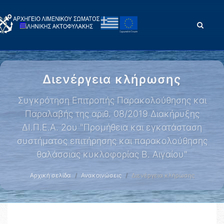
Διενέργεια κλήρωσης
Συγκρότηση Επιτροπής Παρακολούθησης και
Παραλαβής της αριθ. 08/2019 Διακήρυξης
ΔΙ.Π.Ε.Α. 2ου "Προμήθεια και εγκατάσταση
συστήματος επιτήρησης και παρακολούθησης
θαλάσσιας κυκλοφορίας Β. Αιγαίου"
Αρχική σελίδα
Ανακοινώσεις
Διενέργεια κλήρωσης