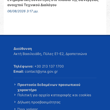
ανοιχτού Τεχνικού Διαλόγου
06/08/2026 3:17 μμ.
Διεύθυνση
Ακτή Βασιλειάδη, Πύλες Ε1-Ε2, Δραπετσώνα
Τηλέφωνο:
+30 213 137 1700
Email:
contact@yna.gov.gr
Προστασία δεδομένων προσωπικού
χαρακτήρα
Πολιτική για αρχεία καταγραφής και cookies
Δήλωση προσβασιμότητας
Όροι χρήσης