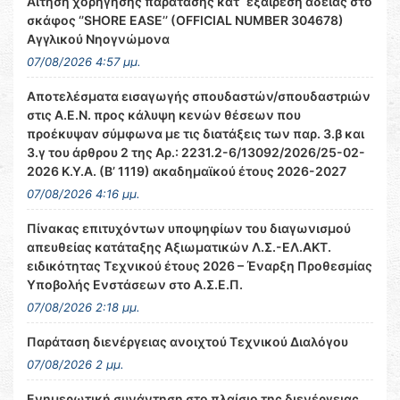
Αίτηση χορήγησης παράτασης κατ΄ εξαίρεση αδείας στο
σκάφος ‘’SHORE EASE’’ (OFFICIAL NUMBER 304678)
Αγγλικού Νηογνώμονα
07/08/2026 4:57 μμ.
Αποτελέσματα εισαγωγής σπουδαστών/σπουδαστριών
στις Α.Ε.Ν. προς κάλυψη κενών θέσεων που
προέκυψαν σύμφωνα με τις διατάξεις των παρ. 3.β και
3.γ του άρθρου 2 της Αρ.: 2231.2-6/13092/2026/25-02-
2026 Κ.Υ.Α. (Β’ 1119) ακαδημαϊκού έτους 2026-2027
07/08/2026 4:16 μμ.
Πίνακας επιτυχόντων υποψηφίων του διαγωνισμού
απευθείας κατάταξης Αξιωματικών Λ.Σ.-ΕΛ.ΑΚΤ.
ειδικότητας Τεχνικού έτους 2026 – Έναρξη Προθεσμίας
Υποβολής Ενστάσεων στο Α.Σ.Ε.Π.
07/08/2026 2:18 μμ.
Παράταση διενέργειας ανοιχτού Τεχνικού Διαλόγου
07/08/2026 2 μμ.
Ενημερωτική συνάντηση στο πλαίσιο της διενέργειας