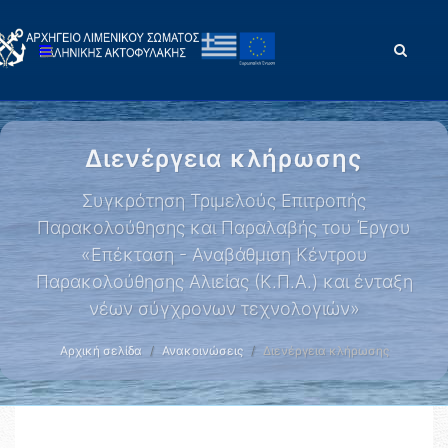
Διενέργεια κλήρωσης
Συγκρότηση Τριμελούς Επιτροπής
Παρακολούθησης και Παραλαβής του Έργου
«Επέκταση - Αναβάθμιση Κέντρου
Παρακολούθησης Αλιείας (Κ.Π.Α.) και ένταξη
νέων σύγχρονων τεχνολογιών»
Αρχική σελίδα
Ανακοινώσεις
Διενέργεια κλήρωσης