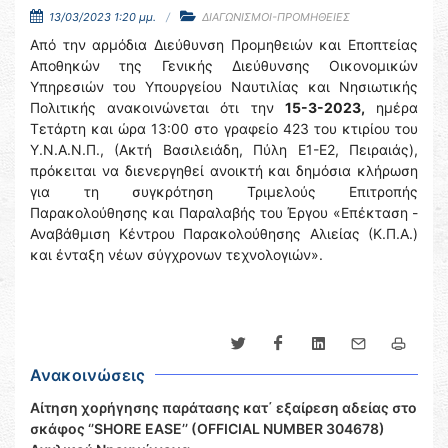
13/03/2023 1:20 μμ.
ΔΙΑΓΩΝΙΣΜΟΙ-ΠΡΟΜΗΘΕΙΕΣ
Από την αρμόδια Διεύθυνση Προμηθειών και Εποπτείας
Αποθηκών της Γενικής Διεύθυνσης Οικονομικών
Υπηρεσιών του Υπουργείου Ναυτιλίας και Νησιωτικής
Πολιτικής ανακοινώνεται ότι την
15-3-2023,
ημέρα
Τετάρτη και ώρα 13:00 στο γραφείο 423 του κτιρίου του
Υ.Ν.Α.Ν.Π., (Ακτή Βασιλειάδη, Πύλη Ε1-Ε2, Πειραιάς),
πρόκειται να διενεργηθεί ανοικτή και δημόσια κλήρωση
για τη συγκρότηση Τριμελούς Επιτροπής
Παρακολούθησης και Παραλαβής του Έργου «Επέκταση -
Αναβάθμιση Κέντρου Παρακολούθησης Αλιείας (Κ.Π.Α.)
και ένταξη νέων σύγχρονων τεχνολογιών».
Ανακοινώσεις
Αίτηση χορήγησης παράτασης κατ΄ εξαίρεση αδείας στο
σκάφος ‘’SHORE EASE’’ (OFFICIAL NUMBER 304678)