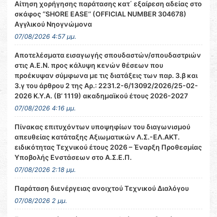
Αίτηση χορήγησης παράτασης κατ΄ εξαίρεση αδείας στο
σκάφος ‘’SHORE EASE’’ (OFFICIAL NUMBER 304678)
Αγγλικού Νηογνώμονα
07/08/2026 4:57 μμ.
Αποτελέσματα εισαγωγής σπουδαστών/σπουδαστριών
στις Α.Ε.Ν. προς κάλυψη κενών θέσεων που
προέκυψαν σύμφωνα με τις διατάξεις των παρ. 3.β και
3.γ του άρθρου 2 της Αρ.: 2231.2-6/13092/2026/25-02-
2026 Κ.Υ.Α. (Β’ 1119) ακαδημαϊκού έτους 2026-2027
07/08/2026 4:16 μμ.
Πίνακας επιτυχόντων υποψηφίων του διαγωνισμού
απευθείας κατάταξης Αξιωματικών Λ.Σ.-ΕΛ.ΑΚΤ.
ειδικότητας Τεχνικού έτους 2026 – Έναρξη Προθεσμίας
Υποβολής Ενστάσεων στο Α.Σ.Ε.Π.
07/08/2026 2:18 μμ.
Παράταση διενέργειας ανοιχτού Τεχνικού Διαλόγου
07/08/2026 2 μμ.