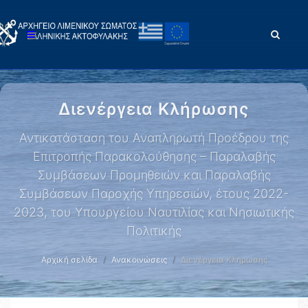
Διενέργεια Κλήρωσης
Αντικατάσταση του Αναπληρωτή Προέδρου της
Επιτροπής Παρακολούθησης – Παραλαβής
Συμβάσεων Προμηθειών και Παραλαβής
Συμβάσεων Παροχής Υπηρεσιών, έτους 2022-
2023, του Υπουργείου Ναυτιλίας και Νησιωτικής
Πολιτικής
Αρχική σελίδα
Ανακοινώσεις
Διενέργεια Κλήρωσης