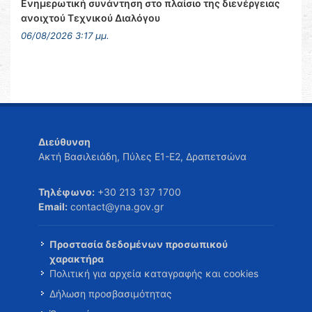
Ενημερωτική συνάντηση στο πλαίσιο της διενέργειας
ανοιχτού Τεχνικού Διαλόγου
06/08/2026 3:17 μμ.
Διεύθυνση
Ακτή Βασιλειάδη, Πύλες Ε1-Ε2, Δραπετσώνα
Τηλέφωνο:
+30 213 137 1700
Email:
contact@yna.gov.gr
Προστασία δεδομένων προσωπικού
χαρακτήρα
Πολιτική για αρχεία καταγραφής και cookies
Δήλωση προσβασιμότητας