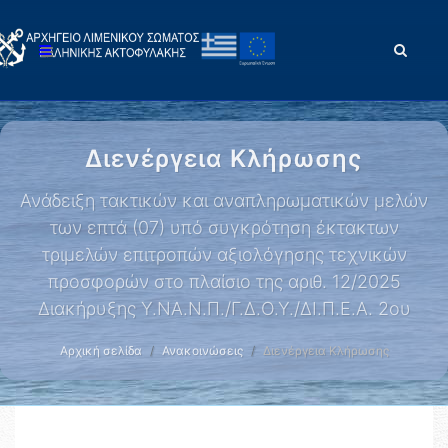
Διενέργεια Κλήρωσης
Ανάδειξη τακτικών και αναπληρωματικών μελών
των επτά (07) υπό συγκρότηση έκτακτων
τριμελών επιτροπών αξιολόγησης τεχνικών
προσφορών στο πλαίσιο της αριθ. 12/2025
Διακήρυξης Υ.ΝΑ.Ν.Π./Γ.Δ.Ο.Υ./ΔΙ.Π.Ε.Α. 2ου
Αρχική σελίδα
Ανακοινώσεις
Διενέργεια Κλήρωσης