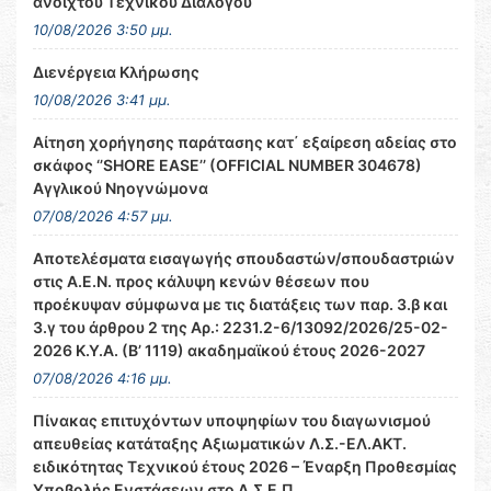
ανοιχτού Τεχνικού Διαλόγου
10/08/2026 3:50 μμ.
Διενέργεια Κλήρωσης
10/08/2026 3:41 μμ.
Αίτηση χορήγησης παράτασης κατ΄ εξαίρεση αδείας στο
σκάφος ‘’SHORE EASE’’ (OFFICIAL NUMBER 304678)
Αγγλικού Νηογνώμονα
07/08/2026 4:57 μμ.
Αποτελέσματα εισαγωγής σπουδαστών/σπουδαστριών
στις Α.Ε.Ν. προς κάλυψη κενών θέσεων που
προέκυψαν σύμφωνα με τις διατάξεις των παρ. 3.β και
3.γ του άρθρου 2 της Αρ.: 2231.2-6/13092/2026/25-02-
2026 Κ.Υ.Α. (Β’ 1119) ακαδημαϊκού έτους 2026-2027
07/08/2026 4:16 μμ.
Πίνακας επιτυχόντων υποψηφίων του διαγωνισμού
απευθείας κατάταξης Αξιωματικών Λ.Σ.-ΕΛ.ΑΚΤ.
ειδικότητας Τεχνικού έτους 2026 – Έναρξη Προθεσμίας
Υποβολής Ενστάσεων στο Α.Σ.Ε.Π.