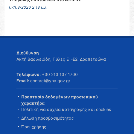
07/08/2026 2:18 μμ.
Διεύθυνση
Ακτή Βασιλειάδη, Πύλες Ε1-Ε2, Δραπετσώνα
Τηλέφωνο:
+30 213 137 1700
Email:
contact@yna.gov.gr
Προστασία δεδομένων προσωπικού
χαρακτήρα
Πολιτική για αρχεία καταγραφής και cookies
Δήλωση προσβασιμότητας
Όροι χρήσης