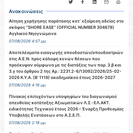
Ανακοινώσεις
Αίτηση χορήγησης παράτασης κατ΄ εξαίρεση αδείας στο
σκάφος ‘’SHORE EASE’’ (OFFICIAL NUMBER 304678)
Αγγλικού Νηογνώμονα
07/08/2026 4:57 μμ.
Αποτελέσματα εισαγωγής σπουδαστών/σπουδαστριών
στις Α.Ε.Ν. προς κάλυψη κενών θέσεων που
προέκυψαν σύμφωνα με τις διατάξεις των παρ. 3.β και
3.γ του άρθρου 2 της Αρ.: 2231.2-6/13092/2026/25-02-
2026 Κ.Υ.Α. (Β’ 1119) ακαδημαϊκού έτους 2026-2027
07/08/2026 4:16 μμ.
Πίνακας επιτυχόντων υποψηφίων του διαγωνισμού
απευθείας κατάταξης Αξιωματικών Λ.Σ.-ΕΛ.ΑΚΤ.
ειδικότητας Τεχνικού έτους 2026 – Έναρξη Προθεσμίας
Υποβολής Ενστάσεων στο Α.Σ.Ε.Π.
07/08/2026 2:18 μμ.