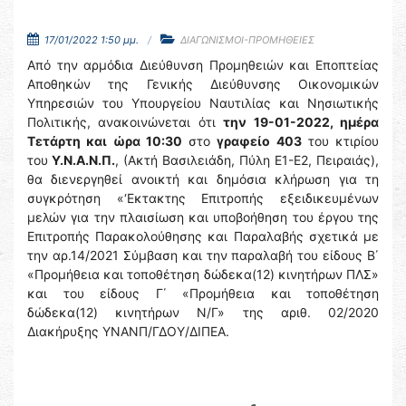
17/01/2022 1:50 μμ.
ΔΙΑΓΩΝΙΣΜΟΙ-ΠΡΟΜΗΘΕΙΕΣ
Από την αρμόδια Διεύθυνση Προμηθειών και Εποπτείας
Αποθηκών της Γενικής Διεύθυνσης Οικονομικών
Υπηρεσιών του Υπουργείου Ναυτιλίας και Νησιωτικής
Πολιτικής, ανακοινώνεται ότι
την 19-01-2022, ημέρα
Τετάρτη και ώρα 10:30
στο
γραφείο 403
του κτιρίου
του
Υ.Ν.Α.Ν.Π.
, (Ακτή Βασιλειάδη, Πύλη Ε1-Ε2, Πειραιάς),
θα διενεργηθεί ανοικτή και δημόσια κλήρωση για τη
συγκρότηση «‘Εκτακτης Επιτροπής εξειδικευμένων
μελών για την πλαισίωση και υποβοήθηση του έργου της
Επιτροπής Παρακολούθησης και Παραλαβής σχετικά με
την αρ.14/2021 Σύμβαση και την παραλαβή του είδους Β΄
«Προμήθεια και τοποθέτηση δώδεκα(12) κινητήρων ΠΛΣ»
και του είδους Γ΄ «Προμήθεια και τοποθέτηση
δώδεκα(12) κινητήρων Ν/Γ» της αριθ. 02/2020
Διακήρυξης ΥΝΑΝΠ/ΓΔΟΥ/ΔΙΠΕΑ.