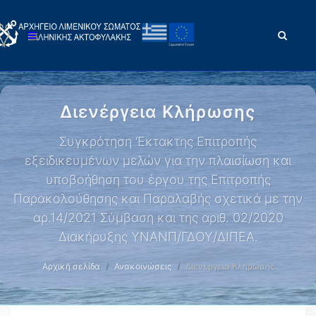
Διενέργεια Κλήρωσης
Συγκρότηση ‘Εκτακτης Επιτροπής
εξειδικευμένων μελών για την πλαισίωση και
υποβοήθηση του έργου της Επιτροπής
Παρακολούθησης και Παραλαβής σχετικά με την
αρ.14/2021 Σύμβαση και της αριθ. 02/2020
Διακήρυξης ΥΝΑΝΠ/ΓΔΟΥ/ΔΙΠΕΑ.
Αρχική σελίδα
Ανακοινώσεις
Διενέργεια Κλήρωσης