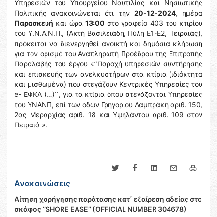
Υπηρεσιών του Υπουργείου Ναυτιλίας και Νησιωτικής
Πολιτικής ανακοινώνεται ότι την
20-12-2024,
ημέρα
Παρασκευή
και ώρα
13:00
στο γραφείο 403 του κτιρίου
του Υ.Ν.Α.Ν.Π., (Ακτή Βασιλειάδη, Πύλη Ε1-Ε2, Πειραιάς),
πρόκειται να διενεργηθεί ανοικτή και δημόσια κλήρωση
για τον ορισμό του Αναπληρωτή Προέδρου της Επιτροπής
Παραλαβής του έργου «’’Παροχή υπηρεσιών συντήρησης
και επισκευής των ανελκυστήρων στα κτίρια (ιδιόκτητα
και μισθωμένα) που στεγάζουν Κεντρικές Υπηρεσίες του
e- ΕΦΚΑ (…)΄΄, για τα κτίρια όπου στεγάζονται Υπηρεσίες
του ΥΝΑΝΠ, επί των οδών Γρηγορίου Λαμπράκη αριθ. 150,
2ας Μεραρχίας αριθ. 18 και Υψηλάντου αριθ. 109 στον
Πειραιά ».
Ανακοινώσεις
Αίτηση χορήγησης παράτασης κατ΄ εξαίρεση αδείας στο
σκάφος ‘’SHORE EASE’’ (OFFICIAL NUMBER 304678)