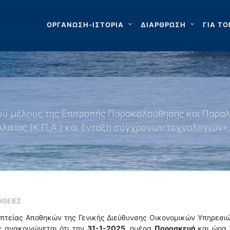
ΟΡΓΑΝΩΣΗ-ΙΣΤΟΡΙΑ
ΔΙΑΡΘΡΩΣΗ
ΓΙΑ ΤΟ
κού μέλους της Επιτροπής Παρακολούθησης και Παρα
ιείας (Κ.Π.Α.) και ένταξη σύγχρονων τεχνολογιών»
ΗΘΕΙΕΣ
οπτείας Αποθηκών της Γενικής Διεύθυνσης Οικονομικών Υπηρεσι
ς ανακοινώνεται ότι την
31-1-2025,
ημέρα
Παρασκευή
και ώρα