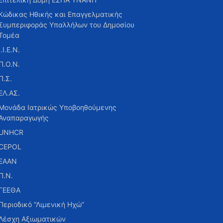
Κώδικας Ηθικής και Επαγγελματικής
Συμπεριφοράς Υπαλλήλων του Δημοσίου
Τομέα
Ι.Ι.Ε.Ν.
Π.Ο.Ν.
Π.Σ.
ΕΛ.ΑΣ.
Μονάδα Ιατρικώς Υποβοηθούμενης
Αναπαραγωγής
UNHCR
CEPOL
ΕΑΑΝ
Π.Ν.
ΓΕΕΘΑ
Περιοδικό “Λιμενική Ηχώ”
Λέσχη Αξιωματικών