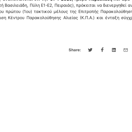
τή Βασιλειάδη, Πύλη Ε1-Ε2, Πειραιάς), πρόκειται να διενεργηθεί α
ου πρώτου (1ου) τακτικού μέλους της Επιτροπής Παρακολούθησ
ση Κέντρου Παρακολούθησης Αλιείας (Κ.Π.Α.) και ένταξη σύγχ
Share: