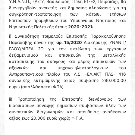
Υ.Ν.Α.Ν.Π., (Ακτή Βασιλειάδη, Πύλη Ε1-Ε2, Πειραιάς), θα
διενεργηθούν ανοικτές και δημόσιες κληρώσεις για τη
συγκρότηση-τροποποίηση των κάτωθι ετήσιων
Επιτροπών προμηθειών του Υπουργείου Ναυτιλίας και
Νησιωτικής Πολιτικής έτους
2020-2021:
i) Συγκρότηση τριμελούς Επιτροπής Παρακολούθησης
Παραλαβής έργου της
αρ. 15/2020
Διακήρυξης ΥΝΑΝΠ/
ΓΔΟΥ/ΔΙΠΕΑ 2Ο για την εκτέλεση των εργασιών
δεξαμενισμού και επισκευών της μεταλλικής
κατασκευής του σκάφους και μέρος επισκευών των
αξονικών και μηχανο-ηλεκτρολογικών του
Αντιρρυπαντικού πλοίου του Λ.Σ. –ΕΛ.ΑΚΤ ΠΛΣ- 416
συνολικής εκτιμώμενης αξίας σύμβασης 290.000,00
ευρώ (απαλλάσσεται ΦΠΑ).
ii) Τροποποίηση της Επιτροπής διενέργειας των
διαδικασιών σύναψης δημοσίων συμβάσεων πλην των
συνοπτικών διαγωνισμών και απευθείας αναθέσεων
αξίας έως 20.000 ευρώ χωρίς Φ.Π.Α.