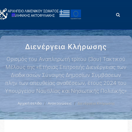
Διενέργεια Κλήρωσης
Ορισμός του Αναπληρωτή τρίτου (3ου) Τακτικού
Μέλους της «Ετήσιας Επιτροπής Διενέργειας των
Διαδικασιών Σύναψης Δημοσίων Συμβάσεων
πλην των απευθείας αναθέσεων, έτους 2024 του
Υπουργείου Ναυτιλίας και Νησιωτικής Πολιτικής»
Αρχική σελίδα
Ανακοινώσεις
Διενέργεια Κλήρωσης