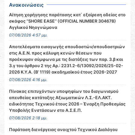
Ανακοινώσεις
Αίτηση χορήγησης παράτασης κατ΄ εξαίρεση αδείας στο
σκάφος ‘’SHORE EASE’’ (OFFICIAL NUMBER 304678)
Αγγλικού Νηογνώμονα
07/08/2026 4:57 μμ.
Αποτελέσματα εισαγωγής σπουδαστών/σπουδαστριών
στις Α.Ε.Ν. προς κάλυψη κενών θέσεων που
προέκυψαν σύμφωνα με τις διατάξεις των παρ. 3.β και
3.γ του άρθρου 2 της Αρ.: 2231.2-6/13092/2026/25-02-
2026 Κ.Υ.Α. (Β’ 1119) ακαδημαϊκού έτους 2026-2027
07/08/2026 4:16 μμ.
Πίνακας επιτυχόντων υποψηφίων του διαγωνισμού
απευθείας κατάταξης Αξιωματικών Λ.Σ.-ΕΛ.ΑΚΤ.
ειδικότητας Τεχνικού έτους 2026 – Έναρξη Προθεσμίας
Υποβολής Ενστάσεων στο Α.Σ.Ε.Π.
07/08/2026 2:18 μμ.
Παράταση διενέργειας ανοιχτού Τεχνικού Διαλόγου