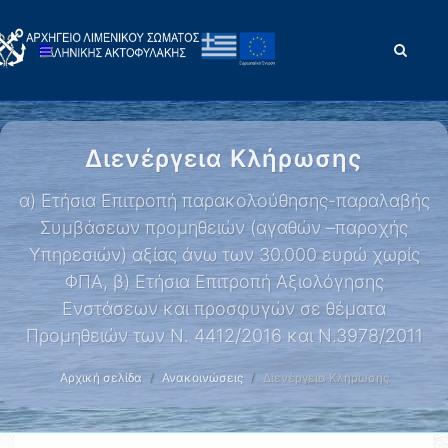
Διενέργεια Κλήρωσης
α) Ετήσια Επιτροπή παρακολούθησης-παραλαβής
Συμβάσεων προμηθειών (αγαθών –παροχής
Υπηρεσιών) αξίας άνω των 30.000 ευρώ χωρίς
ΦΠΑ, β) Ετήσια Επιτροπή Αξιολόγησης
Ενστάσεων και προσφυγών σε θέματα
Προμηθειών των Ν. 4412/2016 και Ν.3978/2011
Αρχική σελίδα
Ανακοινώσεις
Διενέργεια Κλήρωσης