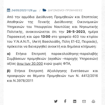
24/05/2023 1:29 μμ.
ΔΙΑΓΩΝΙΣΜΟΙ-ΠΡΟΜΗΘΕΙΕΣ
Από την αρμόδια Διεύθυνση Προμηθειών και Εποπτείας
Αποθηκών της Γενικής Διεύθυνσης Οικονομικών
Υπηρεσιών του Υπουργείου Ναυτιλίας και Νησιωτικής
Πολιτικής, ανακοινώνεται ότι την
26-5-2023,
ημέρα
Παρασκευή και ώρα
13:00
στο γραφείο 403 του κτιρίου
του Υ.Ν.Α.Ν.Π., (Ακτή Βασιλειάδη, Πύλη Ε1-Ε2, Πειραιάς),
πρόκειται να διενεργηθεί ανοικτή και δημόσια κλήρωση:
α)
Ετήσια Επιτροπή παρακολούθησης-παραλαβής
Συμβάσεων προμηθειών (αγαθών –παροχής Υπηρεσιών)
αξίας
άνω των 30.000
ευρώ χωρίς ΦΠΑ,
β)
Ετήσια Επιτροπή Αξιολόγησης Ενστάσεων και
προσφυγών σε θέματα Προμηθειών των Ν. 4412/2016
και Ν.3978/2011