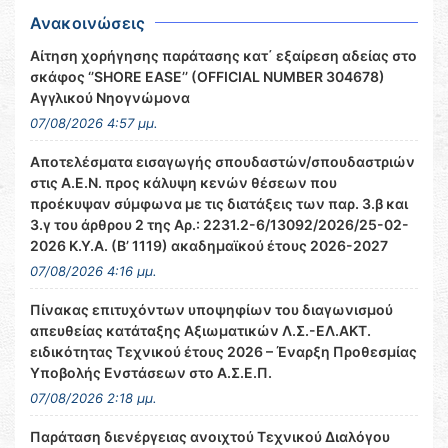
Ανακοινώσεις
Αίτηση χορήγησης παράτασης κατ΄ εξαίρεση αδείας στο
σκάφος ‘’SHORE EASE’’ (OFFICIAL NUMBER 304678)
Αγγλικού Νηογνώμονα
07/08/2026 4:57 μμ.
Αποτελέσματα εισαγωγής σπουδαστών/σπουδαστριών
στις Α.Ε.Ν. προς κάλυψη κενών θέσεων που
προέκυψαν σύμφωνα με τις διατάξεις των παρ. 3.β και
3.γ του άρθρου 2 της Αρ.: 2231.2-6/13092/2026/25-02-
2026 Κ.Υ.Α. (Β’ 1119) ακαδημαϊκού έτους 2026-2027
07/08/2026 4:16 μμ.
Πίνακας επιτυχόντων υποψηφίων του διαγωνισμού
απευθείας κατάταξης Αξιωματικών Λ.Σ.-ΕΛ.ΑΚΤ.
ειδικότητας Τεχνικού έτους 2026 – Έναρξη Προθεσμίας
Υποβολής Ενστάσεων στο Α.Σ.Ε.Π.
07/08/2026 2:18 μμ.
Παράταση διενέργειας ανοιχτού Τεχνικού Διαλόγου