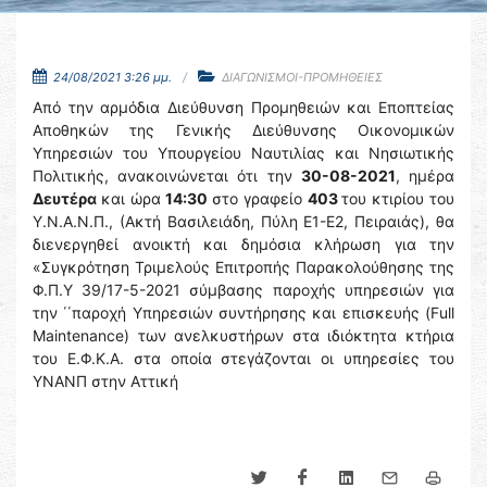
24/08/2021 3:26 μμ.
ΔΙΑΓΩΝΙΣΜΟΙ-ΠΡΟΜΗΘΕΙΕΣ
Από την αρμόδια Διεύθυνση Προμηθειών και Εποπτείας
Αποθηκών της Γενικής Διεύθυνσης Οικονομικών
Υπηρεσιών του Υπουργείου Ναυτιλίας και Νησιωτικής
Πολιτικής, ανακοινώνεται ότι την
30-08-2021
, ημέρα
Δευτέρα
και ώρα
14:30
στο γραφείο
403
του κτιρίου του
Υ.Ν.Α.Ν.Π., (Ακτή Βασιλειάδη, Πύλη Ε1-Ε2, Πειραιάς), θα
διενεργηθεί ανοικτή και δημόσια κλήρωση για την
«Συγκρότηση Τριμελούς Επιτροπής Παρακολούθησης της
Φ.Π.Υ 39/17-5-2021 σύμβασης παροχής υπηρεσιών για
την ΄΄παροχή Υπηρεσιών συντήρησης και επισκευής (Full
Maintenance) των ανελκυστήρων στα ιδιόκτητα κτήρια
του Ε.Φ.Κ.Α. στα οποία στεγάζονται οι υπηρεσίες του
ΥΝΑΝΠ στην Αττική