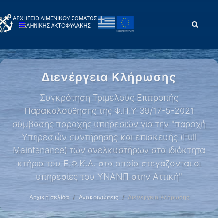
Διενέργεια Κλήρωσης
Συγκρότηση Τριμελούς Επιτροπής
Παρακολούθησης της Φ.Π.Υ 39/17-5-2021
σύμβασης παροχής υπηρεσιών για την "παροχή
Υπηρεσιών συντήρησης και επισκευής (Full
Maintenance) των ανελκυστήρων στα ιδιόκτητα
κτήρια του Ε.Φ.Κ.Α. στα οποία στεγάζονται οι
υπηρεσίες του ΥΝΑΝΠ στην Αττική"
Αρχική σελίδα
Ανακοινώσεις
Διενέργεια Κλήρωσης